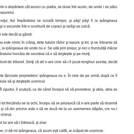
într-o depărtare cât arunci cu piatra, se duse într-acolo, de unde i se păru
iepurelui.
ul, fiul împăratului se scoală binişor, şi pâş! pâş! îi ia ipângeaua
şi o ascunde într-o scorbură de copaci şi iarăşi se culcă.
 iute decât ai gândi.
 este nimic în crâng, dete tutulor răilor şi iepure şi tot, şi se întoarse să
ia ipângeaua de unde nu e. Se uită prin prejur, şi nici o frunzuliţă măcar
ăratului horcăia de socoteai că o să deştepte şi pe morţi.
ovit de trăsnet. Simţi că alt n-are cine să-i fi jucat renghiul acesta, decât
dete târcoale prejmetelor; ipângeaua nu e. În cele de pe urmă, după ce îl
use să-şi deştepte ucenicul.
l zgudui, îl scutură, ca de când începui să vă povestesc şi abia, abia se
tot frecându-se la ochi, începu să se jeluiască că n-are parte să doarmă
 şi că din pricina asta o să se ducă de la un asemenea stăpân, cre nu-i
 cineva.
 lui are să-l întreacă, şi zise:
rbe, ci dă-mi ipângeaua, că acum eşti calfă, ai scăpat de ucenicie.