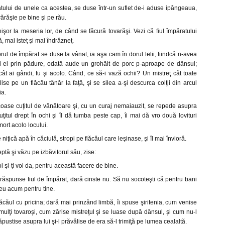
tului de unele ca acestea, se duse într-un suflet de-i aduse ipângeaua,
ărăşie pe bine şi pe rău.
şor la meseria lor, de când se făcură tovarăşi. Vezi că fiul împăratului
 mai isteţ şi mai îndrăzneţ.
iorul de împărat se duse la vânat, ia aşa cam în dorul lelii, fiindcă n-avea
d el prin pădure, odată aude un grohăit de porc p-aproape de dânsul;
cât ai gândi, fu şi acolo. Când, ce să-i vază ochii? Un mistreţ cât toate
ise pe un flăcău tânăr la faţă, şi se silea a-şi descurca colţii din arcul
ia.
scoase cuţitul de vânătoare şi, cu un curaj nemaiauzit, se repede asupra
 cuţitul drept în ochi şi îl dă tumba peste cap, îi mai dă vro două lovituri
mort acolo locului.
niţică apă în căciulă, stropi pe flăcăul care leşinase, şi îl mai învioră.
ptă şi văzu pe izbăvitorul său, zise:
oi şi-ţi voi da, pentru această facere de bine.
îi răspunse fiul de împărat, dară cinste nu. Să nu socoteşti că pentru bani
eu acum pentru tine.
căul cu pricina; dară mai prinzând limbă, îi spuse şiritenia, cum venise
ulţi tovaroşi, cum zărise mistreţul şi se luase după dânsul, şi cum nu-l
năpustise asupra lui şi-l prăvălise de era să-l trimiţă pe lumea cealaltă.