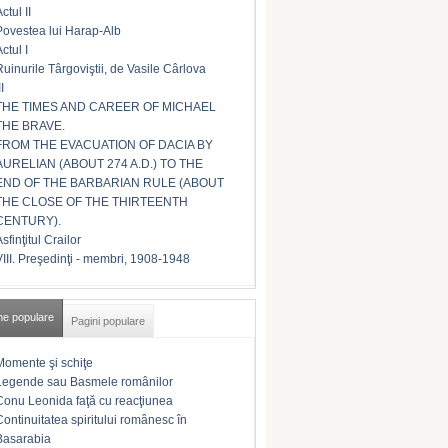
ctul II
Povestea lui Harap-Alb
ctul I
Ruinurile Târgoviştii, de Vasile Cârlova
II
THE TIMES AND CAREER OF MICHAEL
THE BRAVE.
FROM THE EVACUATION OF DACIA BY
AURELIAN (ABOUT 274 A.D.) TO THE
END OF THE BARBARIAN RULE (ABOUT
THE CLOSE OF THE THIRTEENTH
CENTURY).
sfinţitul Crailor
VIII. Preşedinţi - membri, 1908-1948
me populare
Pagini populare
Momente şi schiţe
Legende sau Basmele românilor
Conu Leonida faţă cu reacţiunea
Continuitatea spiritului românesc în
Basarabia