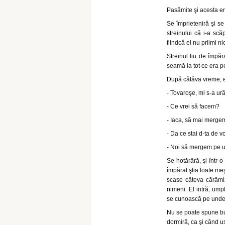
Pasămite şi acesta era
Se împrieteniră şi se
streinului că i-a scă
fiindcă el nu priimi nic
Streinul fiu de împăr
seamă la tot ce era p
După câtăva vreme, el
- Tovaroşe, mi s-a urâ
- Ce vrei să facem?
- Iaca, să mai mergem
- Da ce stai d-ta de v
- Noi să mergem pe u
Se hotărâră, şi într-o
împărat ştia toate me
scase câteva cărămiz
nimeni. El intră, umpl
se cunoască pe unde 
Nu se poate spune bu
dormiră, ca şi când u