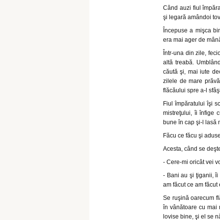
Când auzi fiul împăra
şi legară amândoi tov
Începuse a mişca bini
era mai ager de mână,
Într-una din zile, fec
altă treabă. Umblân
căută şi, mai iute de
zilele de mare prăvăl
flăcăului spre a-l sfâş
Fiul împăratului îşi 
mistreţului, îi înfige
bune în cap şi-l lasă 
Făcu ce făcu şi aduse 
Acesta, când se deşte
- Cere-mi oricât vei v
- Bani au şi ţiganii, 
am făcut ce am făcut 
Se ruşină oarecum flă
în vânătoare cu mai m
lovise bine, şi el se 