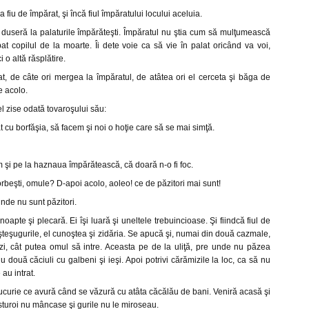
 fiu de împărat, şi încă fiul împăratului locului aceluia.
 duseră la palaturile împărăteşti. Împăratul nu ştia cum să mulţumească
pat copilul de la moarte. Îi dete voie ca să vie în palat oricând va voi,
i o altă răsplătire.
at, de câte ori mergea la împăratul, de atâtea ori el cerceta şi băga de
e acolo.
 zise odată tovaroşului său:
t cu borfăşia, să facem şi noi o hoţie care să se mai simţă.
 şi pe la haznaua împărătească, că doară n-o fi foc.
orbeşti, omule? D-apoi acolo, aoleo! ce de păzitori mai sunt!
nde nu sunt păzitori.
 noapte şi plecară. Ei îşi luară şi uneltele trebuincioase. Şi fiindcă fiul de
şteşugurile, el cunoştea şi zidăria. Se apucă şi, numai din două cazmale,
i, cât putea omul să intre. Aceasta pe de la uliţă, pre unde nu păzea
u două căciuli cu galbeni şi ieşi. Apoi potrivi cărămizile la loc, ca să nu
au intrat.
curie ce avură când se văzură cu atâta căcălău de bani. Veniră acasă şi
sturoi nu mâncase şi gurile nu le miroseau.