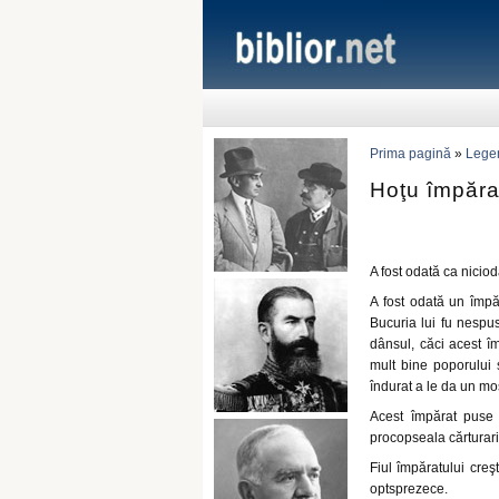
Prima pagină
»
Lege
Hoţu împăra
A fost odată ca niciod
A fost odată un împă
Bucuria lui fu nespus
dânsul, căci acest î
mult bine poporului s
îndurat a le da un mo
Acest împărat puse 
procopseala cărturari
Fiul împăratului creş
optsprezece.