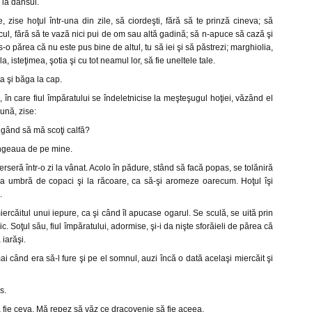
 la dânsul.
, zise hoţul într-una din zile, să ciordeşti, fără să te prinză cineva; să
cul, fără să te vază nici pui de om sau altă gadină; să n-apuce să cază şi
 s-o părea că nu este pus bine de altul, tu să iei şi să păstrezi; marghiolia,
, isteţimea, şotia şi cu tot neamul lor, să fie uneltele tale.
a şi băga la cap.
 în care fiul împăratului se îndeletnicise la meşteşugul hoţiei, văzând el
rună, zise:
 gând să mă scoţi calfă?
ângeaua de pe mine.
rseră într-o zi la vânat. Acolo în pădure, stând să facă popas, se tolăniră
la umbră de copaci şi la răcoare, ca să-şi aromeze oarecum. Hoţul îşi
.
ercăitul unui iepure, ca şi când îl apucase ogarul. Se sculă, se uită prin
ic. Soţul său, fiul împăratului, adormise, şi-i da nişte sforăieli de părea că
 iarăşi.
ai când era să-l fure şi pe el somnul, auzi încă o dată acelaşi miercăit şi
s.
ă fie ceva. Mă repez să văz ce dracovenie să fie aceea.