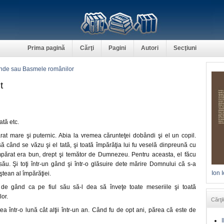
Prima pagină
Cărţi
Pagini
Autori
Secţiuni
nde sau Basmele românilor
t
ată etc.
rat mare şi puternic. Abia la vremea cărunteţei dobândi şi el un copil.
ă când se văzu şi el tată, şi toată împărăţia lui fu veselă dinpreună cu
mpărat era bun, drept şi temător de Dumnezeu. Pentru aceasta, el făcu
ău. Şi toţi într-un gând şi într-o glăsuire dete mărire Domnului că s-a
Ion 
ştean al împărăţiei.
de gând ca pe fiul său să-l dea să înveţe toate meseriile şi toată
lor.
Cărţil
tea într-o lună cât alţii într-un an. Când fu de opt ani, părea că este de
I