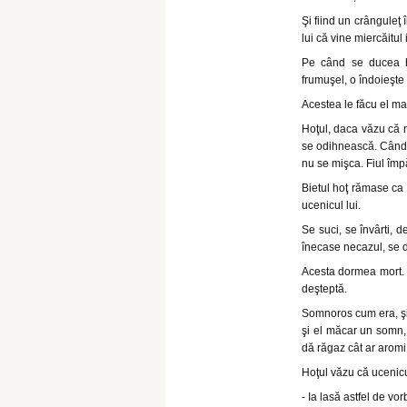
Şi fiind un crânguleţ 
lui că vine miercăitul 
Pe când se ducea hoţ
frumuşel, o îndoieşte 
Acestea le făcu el mai
Hoţul, daca văzu că nu
se odihnească. Când, 
nu se mişca. Fiul împ
Bietul hoţ rămase ca l
ucenicul lui.
Se suci, se învârti, 
înecase necazul, se d
Acesta dormea mort. Î
deşteptă.
Somnoros cum era, şi 
şi el măcar un somn,
dă răgaz cât ar aromi
Hoţul văzu că ucenicul
- Ia lasă astfel de vo