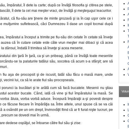
A
u, împăratul, îl dete la carte; după ce învăţă filosofia şi citirea pe stele,
dascăli, îl dete la cel mai meşter vraci, de învăţă şi meşteşugul leacurilor.
A
ratul, că fiu-său are ţinere de minte grozavă şi ia în cap uşor cele ce i
de mulţumire sufletească, căci Dumnezeu îi dase un copil tocmai după
I
ea, împăratul a început a trimite pe fiu-său din cetate în cetate să înveţe
 auzea că în cutare cetate este câte vrun meşter mai dibaci şi că acea
la dânsul, îndată îl trimitea să înveţe şi acea meserie.
ăratului din ţară în ţară, ca şi un pribeag, până ce învăţă toate meseriile
orcându-se la palaturile tatălui său, socotea că acum s-a sfârşit; are să
muri.
A
 fiu aşa de procopsit şi de iscusit, tatăl său făcu o masă mare, unde
i, vecinii lui, ca să le arate fiul său procopseala.
ui porunci la bucătari şi le arătă cum să facă bucatele. Mesenii nu ştiau
Volu
tul acestor bucate. Când, iată că vine şi fiul împăratului la masă. Se
ii, vorba ăluia, vorba vorbă aduce. Începură împăraţii a-şi povesti despre
le ce făcuse fiecare în împărăţia sa. Între altele, unul spuse că se va căi
că a osândit pe un om drept, învinovăţit fiind că ar fi furat nişte lucruri, pe
ul, precum se dovedi mai în urmă.
re dedese ospăţul, se întoarse către fiul său şi zise: