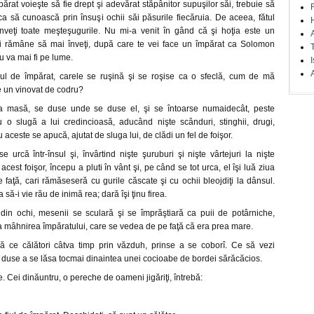
părat voieşte să fie drept şi adevărat stăpânitor supuşilor săi, trebuie să
 ca să cunoască prin însuşi ochii săi păsurile fiecăruia. De aceea, fătul
nveţi toate meşteşugurile. Nu mi-a venit în gând că şi hoţia este un
ţi rămâne să mai înveţi, după care te vei face un împărat ca Solomon
u va mai fi pe lume.
I
A
 fiul de împărat, carele se ruşină şi se roşise ca o sfeclă, cum de mă
e un vinovat de codru?
a masă, se duse unde se duse el, şi se întoarse numaidecât, peste
cu o slugă a lui credincioasă, aducând nişte scânduri, stinghii, drugi,
ceste se apucă, ajutat de sluga lui, de clădi un fel de foişor.
se urcă într-însul şi, învârtind nişte şuruburi şi nişte vârtejuri la nişte
est foişor, începu a pluti în vânt şi, pe când se tot urca, el îşi luă ziua
e faţă, cari rămăseseră cu gurile căscate şi cu ochii bleojdiţi la dânsul.
să-i vie rău de inimă rea; dară îşi ţinu firea.
din ochi, mesenii se sculară şi se împrăştiară ca puii de potârniche,
mâhnirea împăratului, care se vedea de pe faţă că era prea mare.
pă ce călători câtva timp prin văzduh, prinse a se coborî. Ce să vezi
duse a se lăsa tocmai dinaintea unei cocioabe de bordei sărăcăcios.
. Cei dinăuntru, o pereche de oameni jigăriţi, întrebă: