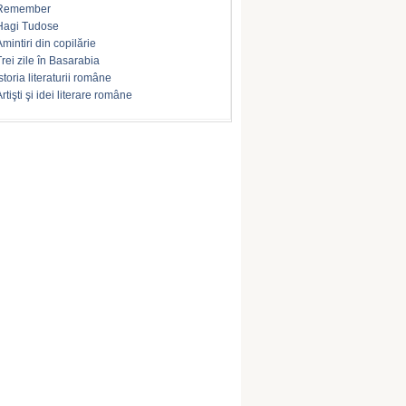
Remember
Hagi Tudose
Amintiri din copilărie
Trei zile în Basarabia
storia literaturii române
rtişti şi idei literare române