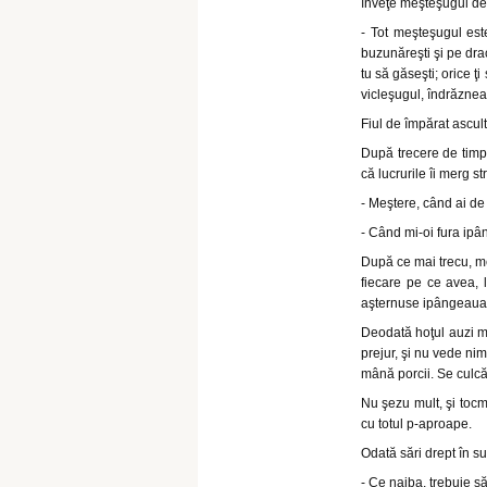
înveţe meşteşugul de
- Tot meşteşugul este
buzunăreşti şi pe dra
tu să găseşti; orice ţi
vicleşugul, îndrăzneala
Fiul de împărat ascult
După trecere de timp,
că lucrurile îi merg st
- Meştere, când ai de
- Când mi-oi fura ip
După ce mai trecu, me
fiecare pe ce avea, 
aşternuse ipângeaua
Deodată hoţul auzi mi
prejur, şi nu vede nim
mână porcii. Se culcă
Nu şezu mult, şi tocm
cu totul p-aproape.
Odată sări drept în su
- Ce naiba, trebuie s