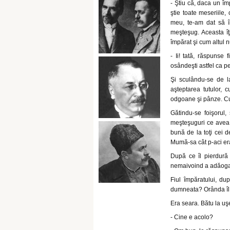
- Ştiu că, daca un îm
ştie toate meseriile,
meu, te-am dat să î
meşteşug. Aceasta î
împărat şi cum altul n
- Ii! tată, răspunse
osândeşti astfel ca p
Şi sculându-se de l
aşteptarea tutulor, 
odgoane şi pânze. Cu a
Gătindu-se foişorul, 
meşteşuguri ce avea ac
bună de la toţi cei d
Mumă-sa cât p-aci era 
După ce îl pierdură 
nemaivoind a adăoga 
Fiul împăratului, du
dumneata? Orânda îl 
Era seara. Bătu la uşe
- Cine e acolo?