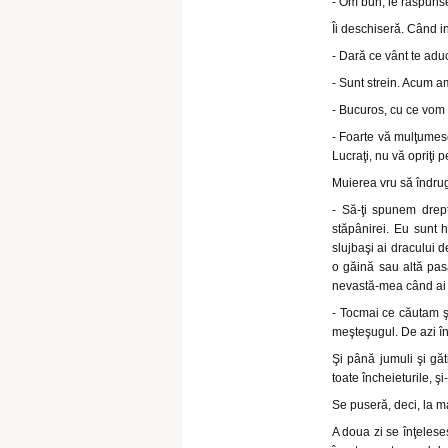
- Om bun, le răspunse 
Îi deschiseră. Când i
- Dară ce vânt te adu
- Sunt strein. Acum a
- Bucuros, cu ce vom
- Foarte vă mulţumesc
Lucraţi, nu vă opriţi
Muierea vru să îndrug
- Să-ţi spunem drep
stăpânirei. Eu sunt 
slujbaşi ai dracului d
o găină sau altă pas
nevastă-mea când ai v
- Tocmai ce căutam ş
meşteşugul. De azi în
Şi până jumuli şi găti
toate încheieturile, 
Se puseră, deci, la ma
A doua zi se înţelese