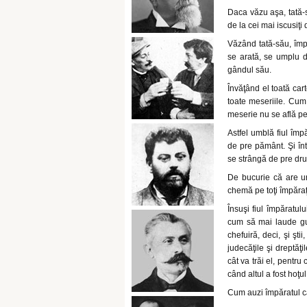
Daca văzu aşa, tată-să
de la cei mai iscusiţi 
Văzând tată-său, împă
se arată, se umplu 
gândul său.
Învăţând el toată cart
toate meseriile. Cum
meserie nu se află pe 
Astfel umblă fiul împ
de pre pământ. Şi înt
se strângă de pre dru
De bucurie că are un
chemă pe toţi împăraţi
Însuşi fiul împăratul
cum să mai laude gus
chefuiră, deci, şi şt
judecăţile şi dreptăţi
cât va trăi el, pentru 
când altul a fost hoţ
Cum auzi împăratul ca