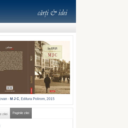
Iovan
-
M J C
, Editura Polirom, 2015
Paginile zilei
e zilei
I