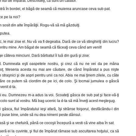
fiul de împărat. Deschideţi, că sunt un călător.
ntră în bordei, el băgă de seamă că muierea aruncase ceva sub pat.
ce pe la noi?
m sosit din alte împărăţii. Rogu-vă să mă găzduiţi.
 putea.
, le mai zise el. Nu vă va fi degeaba. Dară de ce vă stinghiriţi din lucru?
 pentru mine. Am băgat de seamă că făceaţi ceva când am venit!
e câteva minciuni. Dară bărbatul îi luă din gură şi zise:
t. Dumneata eşti oaspetele nostru, şi crez că nu ne vei da pe mâna
hoţ. Meseria acesta nu mai are căutare, de când împăratul a pus nişte
e straşnici şi de aspri pentru unii ca noi. Abia ne mai ţinem zilele, cu câte
ăre ce putem să ciordim de pe ici, de colo. Şi tocmai jumulea o gâscă
enit d-ta.
i eu. Dumnezeu m-a adus la voi. Scoateţi gâsca de sub pat şi face-vă-ţi
colo sunt al vostru. Mă bag ucenic la d-ta să mă înveţi acest meşteşug.
 gâsca, fiul împăratului ieşi afară, îşi strânse foişorul, desfăcându-l din
şi-l puse bine, unde să nu dea nimeni peste dânsul.
să şi se chefuiră, până ce cocoşii începură a vesti că vine alba în sat.
seră ei la cuvinte, şi fiul de împărat rămase sub ascultarea hoţului, ca să