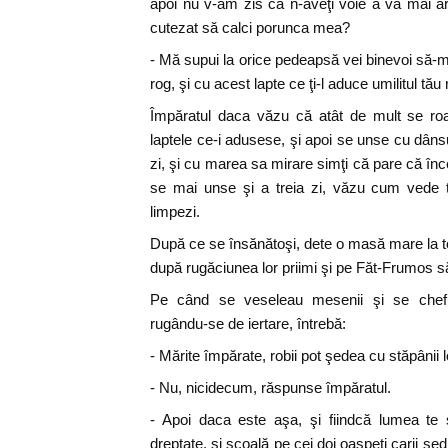
apoi nu v-am zis că n-aveţi voie a vă mai a
cutezat să calci porunca mea?
- Mă supui la orice pedeapsă vei binevoi să-mi
rog, şi cu acest lapte ce ţi-l aduce umilitul tău 
Împăratul daca văzu că atât de mult se roa
laptele ce-i adusese, şi apoi se unse cu dânsu
zi, şi cu marea sa mirare simţi că pare că înc
se mai unse şi a treia zi, văzu cum vede to
limpezi.
După ce se însănătoşi, dete o masă mare la toţi 
după rugăciunea lor priimi şi pe Făt-Frumos
Pe când se veseleau mesenii şi se chefu
rugându-se de iertare, întrebă:
- Mărite împărate, robii pot şedea cu stăpânii 
- Nu, nicidecum, răspunse împăratul.
- Apoi daca este aşa, şi fiindcă lumea te 
dreptate, şi scoală pe cei doi oaspeţi carii şe