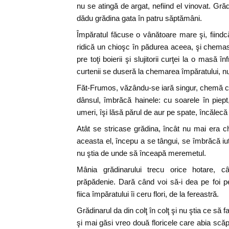
nu se atingă de argat, nefiind el vinovat. Gr
dădu grădina gata în patru săptămâni.
Împăratul făcuse o vânătoare mare şi, fiind
ridică un chioşc în pădurea aceea, şi chema
pre toţi boierii şi slujitorii curţei la o masă î
curtenii se duseră la chemarea împăratului, n
Făt-Frumos, văzându-se iară singur, chemă ca
dânsul, îmbrăcă hainele: cu soarele în piept,
umeri, îşi lăsă părul de aur pe spate, încălecă 
Atât se stricase grădina, încât nu mai era 
aceasta el, începu a se tângui, se îmbrăcă iut
nu ştia de unde să înceapă meremetul.
Mânia grădinarului trecu orice hotare,
prăpădenie. Dară când voi să-i dea pe foi pe
fiica împăratului îi ceru flori, de la fereastră.
Grădinarul da din colţ în colţ şi nu ştia ce să 
şi mai găsi vreo două floricele care abia scăpa