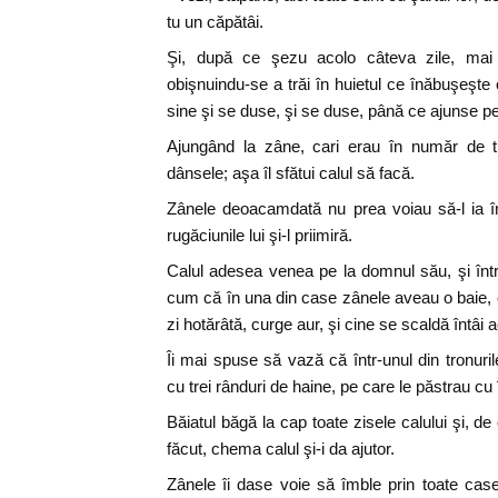
tu un căpătâi.
Şi, după ce şezu acolo câteva zile, ma
obişnuindu-se a trăi în huietul ce înăbuşeşte 
sine şi se duse, şi se duse, până ce ajunse p
Ajungând la zâne, cari erau în număr de t
dânsele; aşa îl sfătui calul să facă.
Zânele deoacamdată nu prea voiau să-l ia în
rugăciunile lui şi-l priimiră.
Calul adesea venea pe la domnul său, şi înt
cum că în una din case zânele aveau o baie, că
zi hotărâtă, curge aur, şi cine se scaldă întâi a
Îi mai spuse să vază că într-unul din tronuri
cu trei rânduri de haine, pe care le păstrau cu î
Băiatul băgă la cap toate zisele calului şi, d
făcut, chema calul şi-i da ajutor.
Zânele îi dase voie să îmble prin toate cas