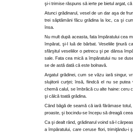
şi-i trimise răspuns să ierte pe bietul argat, că
Atunci grădinarul, vesel de un dar aşa de frumo
trei săptămâni făcu grădina la loc, ca şi cum
însa.
Nu mult după aceasta, fata împăratului cea mij
împărat, şi-l luă de bărbat. Veseliile ţinură 
sfârşitul veseliilor o petrecu şi pe dânsa împ
sale. Fata cea mică a împăratului nu se dus
se de astă dată că este bolnavă.
Argatul grădinei, cum se văzu iară singur, vr
slujitorii curţei; însă, fiindcă el nu se putea
chemă calul, se îmbrăcă cu alte haine: ceru cu
şi călcă toată grădina.
Când băgă de seamă că iară fărâmase totul, 
proaste, şi bocindu-se începu să dreagă ceea 
Ca şi dealt rând, grădinarul voind să-l cârpea
a împăratului, care ceruse flori, trimiţându-i