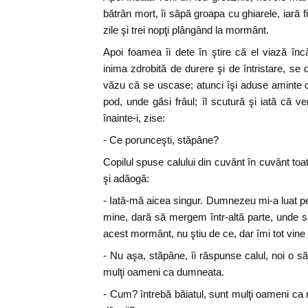
bătrân mort, îi săpă groapa cu ghiarele, iară fi
zile şi trei nopţi plângând la mormânt.
Apoi foamea îi dete în ştire că el viază î
inima zdrobită de durere şi de întristare, se
văzu că se uscase; atunci îşi aduse aminte de
pod, unde găsi frâul; îl scutură şi iată că v
înainte-i, zise:
- Ce porunceşti, stăpâne?
Copilul spuse calului din cuvânt în cuvânt toa
şi adăogă:
- Iată-mă aicea singur. Dumnezeu mi-a luat pe
mine, dară să mergem într-altă parte, unde să
acest mormânt, nu ştiu de ce, dar îmi tot vine
- Nu aşa, stăpâne, îi răspunse calul, noi o
mulţi oameni ca dumneata.
- Cum? întrebă băiatul, sunt mulţi oameni ca 