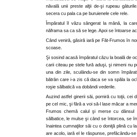
năvală unii preste alţii de-şi rupeau gâturil
secera cu pala ca pe buruienele cele rele.
Împăratul îl văzu sângerat la mână, la care
năframa sa ca să se lege. Apoi se întoarse aca
Când veniră, găsiră iară pe Făt-Frumos în noro
scoase.
Şi sosind acasă împăratul căzu la boală de ochi şi
carii citeau pe stele fură aduşi, şi nimeni nu pu
una din zile, sculându-se din somn împărat
bătrân care i-a zis că daca se va spăla la oc
roşie sălbatică va dobândi vederile.
Auzind astfel ginerii săi, porniră cu toţii, cei 
pe cel mic, şi fără a voi să-l lase măcar a me
Frumos chemă calul şi merse cu dânsul pr
sălbatice, le mulse şi când se întorcea, se î
înaintea cumnaţilor săi cu o doniţă plină cu lap
are acolo, iară el le răspunse, prefăcându-se