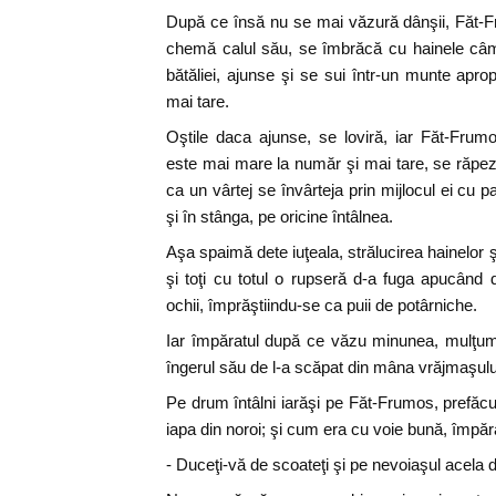
După ce însă nu se mai văzură dânşii, Făt-F
chemă calul său, se îmbrăcă cu hainele câmp
bătăliei, ajunse şi se sui într-un munte apro
mai tare.
Oştile daca ajunse, se loviră, iar Făt-Fru
este mai mare la număr şi mai tare, se răpezi
ca un vârtej se învârteja prin mijlocul ei cu p
şi în stânga, pe oricine întâlnea.
Aşa spaimă dete iuţeala, strălucirea hainelor ş
şi toţi cu totul o rupseră d-a fuga apucând
ochii, împrăştiindu-se ca puii de potârniche.
Iar împăratul după ce văzu minunea, mulţum
îngerul său de l-a scăpat din mâna vrăjmaşulu
Pe drum întâlni iarăşi pe Făt-Frumos, prefăcu
iapa din noroi; şi cum era cu voie bună, împăra
- Duceţi-vă de scoateţi şi pe nevoiaşul acela d