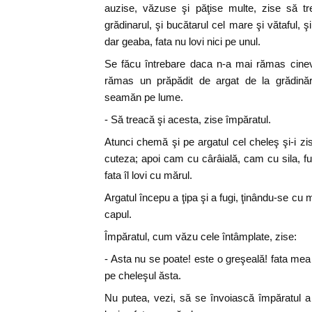
auzise, văzuse şi păţise multe, zise să tre
grădinarul, şi bucătarul cel mare şi vătaful, şi sl
dar geaba, fata nu lovi nici pe unul.
Se făcu întrebare daca n-a mai rămas cinev
rămas un prăpădit de argat de la grădinăr
seamăn pe lume.
- Să treacă şi acesta, zise împăratul.
Atunci chemă şi pe argatul cel cheleş şi-i zi
cuteza; apoi cam cu cârâială, cam cu sila, fu
fata îl lovi cu mărul.
Argatul începu a ţipa şi a fugi, ţinându-se cu 
capul.
Împăratul, cum văzu cele întâmplate, zise:
- Asta nu se poate! este o greşeală! fata mea
pe cheleşul ăsta.
Nu putea, vezi, să se învoiască împăratul a 