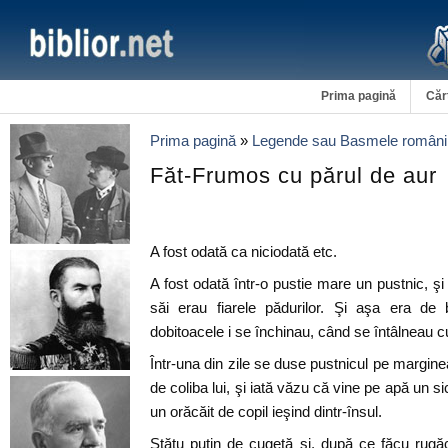
Prima pagină
Căr
Prima pagină
»
Legende sau Basmele români
Făt-Frumos cu părul de aur
A fost odată ca niciodată etc.
A fost odată într-o pustie mare un pustnic, şi
săi erau fiarele pădurilor. Şi aşa era de
dobitoacele i se închinau, când se întâlneau c
Într-una din zile se duse pustnicul pe margin
de coliba lui, şi iată văzu că vine pe apă un sic
un orăcăit de copil ieşind dintr-însul.
Stătu puţin de cugetă şi, după ce făcu rugăc