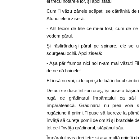
el trecu hotarele lor, şi apoi stătu.
Cum îl văzu zânele scăpat, se cătrăniră de 
Atunci ele îi ziseră:
- Ah! fecior de lele ce mi-ai fost, cum de ne
vedem părul.
Şi răsfirându-şi părul pe spinare, ele se u
scurgeau ochii. Apoi ziseră:
- Aşa păr frumos nici noi n-am mai văzut! Fii
de ne dă hainele!
El însă nu voi, ci le opri şi le luă în locul simb
De aci se duse într-un oraş, îşi puse o băşică
rugă de grădinarul împăratului ca să-l
împărătească. Grădinarul nu prea voia s
rugăciune îl priimi, îl puse să lucreze la pămân
învăţă să cureţe pomii de omizi şi brazdele d
tot ce-l învăţa grădinarul, stăpânul său.
Împăratul avea trei fete: şi aşa multă grije îi d