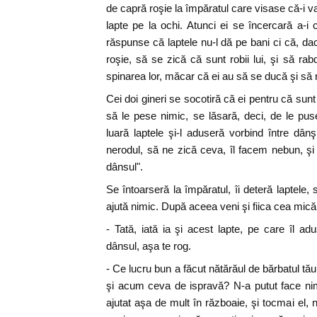
de capră roşie la împăratul care visase că-i 
lapte pe la ochi. Atunci ei se încercară a-i 
răspunse că laptele nu-l dă pe bani ci că, da
roşie, să se zică că sunt robii lui, şi să ra
spinarea lor, măcar că ei au să se ducă şi să 
Cei doi gineri se socotiră că ei pentru că sunt
să le pese nimic, se lăsară, deci, de le puse
luară laptele şi-l aduseră vorbind între dâ
nerodul, să ne zică ceva, îl facem nebun, şi 
dânsul".
Se întoarseră la împăratul, îi deteră laptele,
ajută nimic. După aceea veni şi fiica cea mică 
- Tată, iată ia şi acest lapte, pe care îl a
dânsul, aşa te rog.
- Ce lucru bun a făcut nătărăul de bărbatul tă
şi acum ceva de ispravă? N-a putut face nimic
ajutat aşa de mult în războaie, şi tocmai el, 