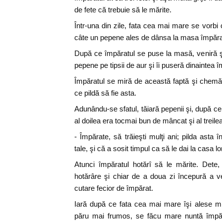
de fete că trebuie să le mărite.
Într-una din zile, fata cea mai mare se vorbi 
câte un pepene ales de dânsa la masa împărat
După ce împăratul se puse la masă, veniră şi
pepene pe tipsii de aur şi îi puseră dinaintea î
Împăratul se miră de această faptă şi chemă 
ce pildă să fie asta.
Adunându-se sfatul, tăiară pepenii şi, după c
al doilea era tocmai bun de mâncat şi al treile
- Împărate, să trăieşti mulţi ani; pilda asta
tale, şi că a sosit timpul ca să le dai la casa lo
Atunci împăratul hotărî să le mărite. Dete,
hotărâre şi chiar de a doua zi începură a ven
cutare fecior de împărat.
Iară după ce fata cea mai mare îşi alese mi
păru mai frumos, se făcu mare nuntă împăr