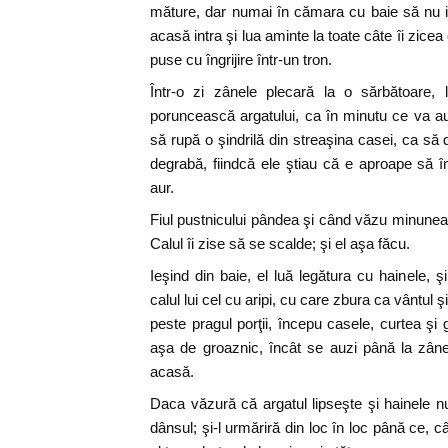
măture, dar numai în cămara cu baie să nu in
acasă intra şi lua aminte la toate câte îi zicea
puse cu îngrijire într-un tron.
Într-o zi zânele plecară la o sărbătoare, 
poruncească argatului, ca în minutu ce va a
să rupă o şindrilă din streaşina casei, ca să 
degrabă, fiindcă ele ştiau că e aproape să
aur.
Fiul pustnicului pândea şi când văzu minune
Calul îi zise să se scalde; şi el aşa făcu.
Ieşind din baie, el luă legătura cu hainele, 
calul lui cel cu aripi, cu care zbura ca vântu
peste pragul porţii, începu casele, curtea şi
aşa de groaznic, încât se auzi până la zâne
acasă.
Daca văzură că argatul lipseşte şi hainele nu
dânsul; şi-l urmăriră din loc în loc până ce,