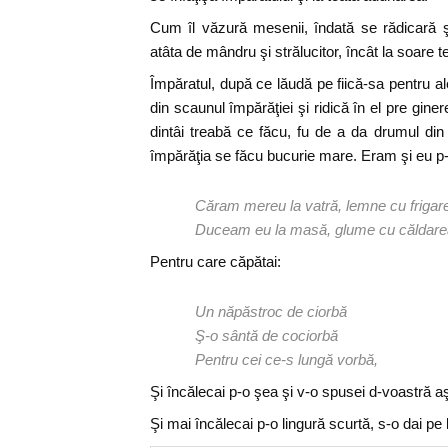
Cum îl văzură mesenii, îndată se rădicară 
atâta de mândru şi strălucitor, încât la soare te
Împăratul, după ce lăudă pe fiică-sa pentru a
din scaunul împărăţiei şi ridică în el pre gine
dintâi treabă ce făcu, fu de a da drumul din 
împărăţia se făcu bucurie mare. Eram şi eu p
Căram mereu la vatră, lemne cu frigar
Duceam eu la masă, glume cu căldare
Pentru care căpătai:
Un năpăstroc de ciorbă
Ş-o sântă de cociorbă
Pentru cei ce-s lungă vorbă,
Şi încălecai p-o şea şi v-o spusei d-voastră a
Şi mai încălecai p-o lingură scurtă, s-o dai pe 