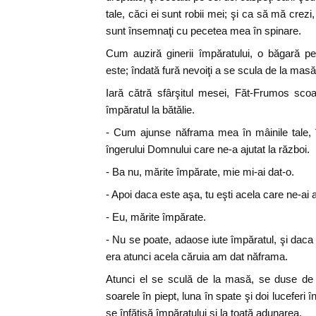
tale, căci ei sunt robii mei; şi ca să mă crez
sunt însemnaţi cu pecetea mea în spinare.
Cum auziră ginerii împăratului, o băgară p
este; îndată fură nevoiţi a se scula de la masă 
Iară cătră sfârşitul mesei, Făt-Frumos sco
împăratul la bătălie.
- Cum ajunse năframa mea în mâinile tale, 
îngerului Domnului care ne-a ajutat la război.
- Ba nu, mărite împărate, mie mi-ai dat-o.
- Apoi daca este aşa, tu eşti acela care ne-ai a
- Eu, mărite împărate.
- Nu se poate, adaose iute împăratul, şi daca
era atunci acela căruia am dat năframa.
Atunci el se sculă de la masă, se duse de
soarele în piept, luna în spate şi doi luceferi î
se înfăţişă împăratului şi la toată adunarea.