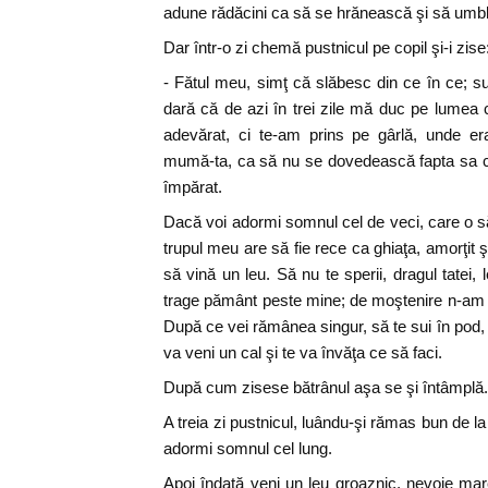
adune rădăcini ca să se hrănească şi să umbl
Dar într-o zi chemă pustnicul pe copil şi-i zise
- Fătul meu, simţ că slăbesc din ce în ce; s
dară că de azi în trei zile mă duc pe lumea c
adevărat, ci te-am prins pe gârlă, unde era
mumă-ta, ca să nu se dovedească fapta sa ce
împărat.
Dacă voi adormi somnul cel de veci, care o să
trupul meu are să fie rece ca ghiaţa, amorţit
să vină un leu. Să nu te sperii, dragul tatei, 
trage pământ peste mine; de moştenire n-am ce
După ce vei rămânea singur, să te sui în pod, să
va veni un cal şi te va învăţa ce să faci.
După cum zisese bătrânul aşa se şi întâmplă.
A treia zi pustnicul, luându-şi rămas bun de la 
adormi somnul cel lung.
Apoi îndată veni un leu groaznic, nevoie ma