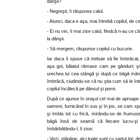
dânşii?
- Negreşit, îi răspunse calul.
- Atunci, daca e aşa, mai întrebă copilul, de ce
- Ei nu vin, îi mai zise calul, fiindcă n-au ce 
la dânşii.
- Să mergem, răspunse copilul cu bucurie.
Iar daca îi spuse că trebuie să fie îmbrăcat,
aşa goi, băiatul rămase cam pe gânduri; şi
urechea lui cea stângă şi după ce băgă mân
îmbrăcă, ciudindu-se că nu ştia cum să le între
copilul încălecă pe dânsul şi porni.
După ce ajunse în oraşul cel mai de aproape 
oameni, furnicând în sus şi în jos, se cam sp
şi îmbla tot cu frică, mirându-se de frumus
băgă însă de seamă că fiecare lucru-şi 
îmbărbătându-l, îi zise:
- Vezi, stăpâne, aici toate sunt cu şartul lor; de