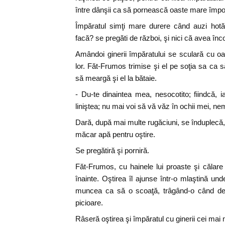
între dânşii ca să pornească oaste mare împotr
Împăratul simţi mare durere când auzi hotăr
facă? se pregăti de război, şi nici că avea înco
Amândoi ginerii împăratului se sculară cu oas
lor. Făt-Frumos trimise şi el pe soţia sa ca 
să meargă şi el la bătaie.
- Du-te dinaintea mea, nesocotito; fiindcă, i
liniştea; nu mai voi să vă văz în ochii mei, nem
Dară, după mai multe rugăciuni, se înduplecă, 
măcar apă pentru oştire.
Se pregătiră şi porniră.
Făt-Frumos, cu hainele lui proaste şi călar
înainte. Oştirea îl ajunse într-o mlaştină un
muncea ca să o scoaţă, trâgând-o când d
picioare.
Râseră oştirea şi împăratul cu ginerii cei mai m