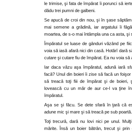
le trimise, şi fata de împărat îi porunci să iert
dădu trei pumni de galbeni.
Se apucă de croi din nou, şi în şase săptăm
mai semene a grădină, iar argatului îi făg
moartea, de s-o mai întâmpla una ca asta, şi să
Împăratul se luase de gânduri văzând pe fii
voia să iasă afară nici din casă. Hotărî dară 
cutare şi cutare fiu de împărat. Ea nu voia să 
Iar daca văzu aşa împăratul, adună iară sfatu
facă? Unul din boieri îi zise să facă un foiş
să treacă toţi fiii de împărat şi de boieri, 
lovească cu un măr de aur ce-l va ţine î
împăratul.
Aşa se şi făcu. Se dete sfară în ţară că e
adune mic şi mare şi să treacă pe sub poartă.
Toţi trecură, dară nu lovi nici pe unul. Mul
mărite. Însă un boier bătrân, trecut şi prin