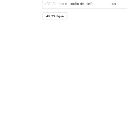
‹ Făt-Frumos cu carâta de sticlă
sus
48833 afişări