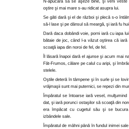
N-apucară să se aşeze bine, şi veni veste l
oştire şi mai mare s-au ridicat asupra lui.
Se găti dară şi el de război şi plecă s-o înt
să-l lase şi pe dânsul să meargă, şi iară fu hui
Dară daca dobândi voie, porni iară cu iapa lui
bătaie de joc, când l-a văzut oştirea că iară
scoaţă iapa din noroi de fel, de fel.
Îl lăsară înapoi dară el ajunse şi acum mai nai
Făt-Frumos, călare pe calul cu aripi, şi îmbrăc
stelele.
Oştile deteră în tâmpene şi în surle şi se lov
vrăjmaşii sunt mai puternici, se repezi din mu
Împăratul se întoarse iară vesel, mulţumind
dat, şi iară porunci ostaşilor să scoaţă din nor
era împăcat cu cugetul său şi se bucura 
izbândele sale.
Împăratul de mâhni până în fundul inimei sale