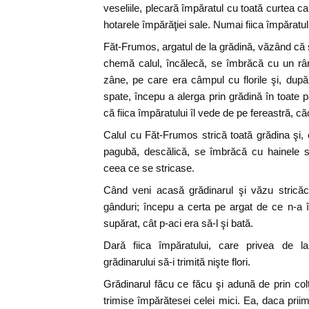
veseliile, plecară împăratul cu toată curtea c
hotarele împărăţiei sale. Numai fiica împărat
Făt-Frumos, argatul de la grădină, văzând că ş
chemă calul, încălecă, se îmbrăcă cu un rân
zâne, pe care era câmpul cu florile şi, dup
spate, începu a alerga prin grădină în toate p
că fiica împăratului îl vede de pe fereastră, că
Calul cu Făt-Frumos strică toată grădina şi,
pagubă, descălică, se îmbrăcă cu hainele s
ceea ce se stricase.
Când veni acasă grădinarul şi văzu strică
gânduri; începu a certa pe argat de ce n-a în
supărat, cât p-aci era să-l şi bată.
Dară fiica împăratului, care privea de la
grădinarului să-i trimită nişte flori.
Grădinarul făcu ce făcu şi adună de prin colţu
trimise împărătesei celei mici. Ea, daca priim