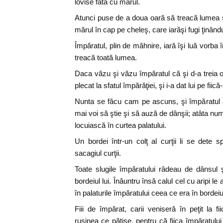
lovise fata cu mărul.
Atunci puse de a doua oară să treacă lumea şi
mărul în cap pe cheleş, care iarăşi fugi ţinând
Împăratul, plin de mâhnire, iară îşi luă vorba 
treacă toată lumea.
Daca văzu şi văzu împăratul că şi d-a treia oa
plecat la sfatul împărăţiei, şi i-a dat lui pe fiică
Nunta se făcu cam pe ascuns, şi împăratul a
mai voi să ştie şi să auză de dânşii; atâta numa
locuiască în curtea palatului.
Un bordei într-un colţ al curţii li se dete s
sacagiul curţii.
Toate slugile împăratului râdeau de dânsul 
bordeiul lui. Înăuntru însă calul cel cu aripi l
în palaturile împăratului ceea ce era în bordeiul
Fiii de împărat, carii veniseră în peţit la
ruşinea ce păţise, pentru că fiica împăratulu