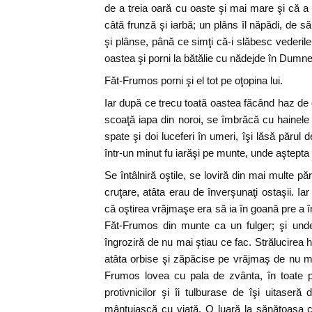
de a treia oară cu oaste şi mai mare şi că a 
câtă frunză şi iarbă; un plâns îl năpădi, de 
şi plânse, până ce simţi că-i slăbesc vederile
oastea şi porni la bătălie cu nădejde în Dumn
Făt-Frumos porni şi el tot pe oţopina lui.
Iar după ce trecu toată oastea făcând haz d
scoaţă iapa din noroi, se îmbrăcă cu hainele 
spate şi doi luceferi în umeri, îşi lăsă părul 
într-un minut fu iarăşi pe munte, unde aştepta
Se întâlniră oştile, se loviră din mai multe părţ
cruţare, atâta erau de înverşunaţi ostaşii. I
că oştirea vrăjmaşe era să ia în goană pre a 
Făt-Frumos din munte ca un fulger; şi unde 
îngroziră de nu mai ştiau ce fac. Strălucirea 
atâta orbise şi zăpăcise pe vrăjmaş de nu mai
Frumos lovea cu pala de zvânta, în toate pă
protivnicilor şi îi tulburase de îşi uitaser
mântuiască cu viaţă. O luară la sănătoasa c