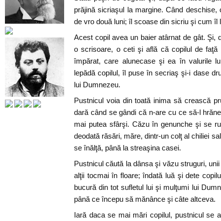
prăjină sicriaşul la margine. Când deschise,
de vro două luni; îl scoase din sicriu şi cum îl 
Acest copil avea un baier atârnat de gât. Şi, d
o scrisoare, o ceti şi află că copilul de faţ
împărat, care alunecase şi ea în valurile lum
lepădă copilul, îl puse în secriaş şi-i dase dr
lui Dumnezeu.
Pustnicul voia din toată inima să crească p
dară când se gândi că n-are cu ce să-l hrăne
mai putea sfârşi. Căzu în genunche şi se r
deodată răsări, măre, dintr-un colţ al chiliei s
se înălţă, până la streaşina casei.
Pustnicul căută la dânsa şi văzu struguri, unii cop
alţii tocmai în floare; îndată luă şi dete cop
bucură din tot sufletul lui şi mulţumi lui Dum
până ce începu să mănânce şi câte altceva.
Iară daca se mai mări copilul, pustnicul se a