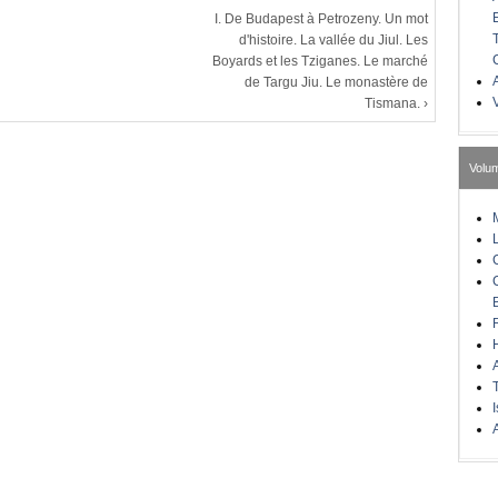
I. De Budapest à Petrozeny. Un mot
d'histoire. La vallée du Jiul. Les
Boyards et les Tziganes. Le marché
A
de Targu Jiu. Le monastère de
Tismana. ›
Volu
I
A