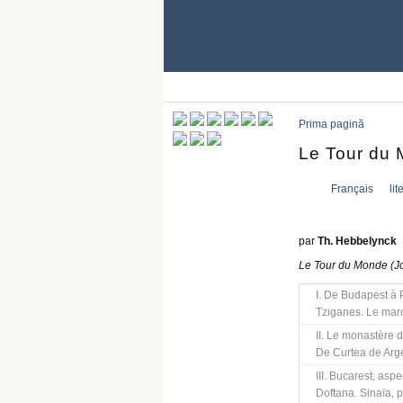
Prima pagină
Le Tour du
Français
lit
par
Th. Hebbelynck
Le Tour du Monde (J
I. De Budapest à P
Tziganes. Le mar
II. Le monastère d
De Curtea de Arg
III. Bucarest, asp
Doftana. Sinaïa, 