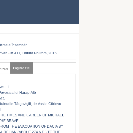
Iovan
-
M J C
, Editura Polirom, 2015
Paginile zilei
e zilei
I
ctul II
Povestea lui Harap-Alb
ctul I
Ruinurile Târgoviştii, de Vasile Cârlova
II
THE TIMES AND CAREER OF MICHAEL
THE BRAVE.
FROM THE EVACUATION OF DACIA BY
AURELIAN (ABOUT 274 A.D.) TO THE