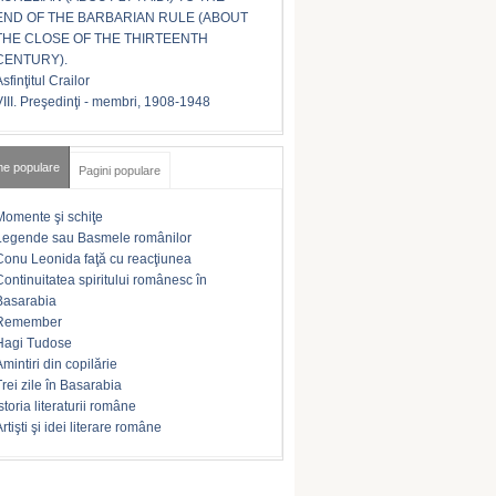
END OF THE BARBARIAN RULE (ABOUT
THE CLOSE OF THE THIRTEENTH
CENTURY).
sfinţitul Crailor
VIII. Preşedinţi - membri, 1908-1948
me populare
Pagini populare
Momente şi schiţe
Legende sau Basmele românilor
Conu Leonida faţă cu reacţiunea
Continuitatea spiritului românesc în
Basarabia
Remember
Hagi Tudose
Amintiri din copilărie
Trei zile în Basarabia
storia literaturii române
rtişti şi idei literare române