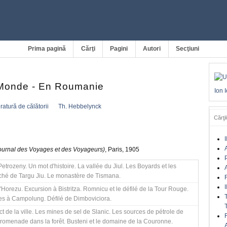
Prima pagină
Cărţi
Pagini
Autori
Secţiuni
 Monde - En Roumanie
Ion 
eratură de călătorii
Th. Hebbelynck
Cărţil
I
A
ournal des Voyages et des Voyageurs)
, Paris, 1905
etrozeny. Un mot d'histoire. La vallée du Jiul. Les Boyards et les
A
ché de Targu Jiu. Le monastère de Tismana.
I
'Horezu. Excursion à Bistritza. Romnicu et le défilé de la Tour Rouge.
es à Campolung. Défilé de Dimboviciora.
ect de la ville. Les mines de sel de Slanic. Les sources de pétrole de
promenade dans la forêt. Busteni et le domaine de la Couronne.