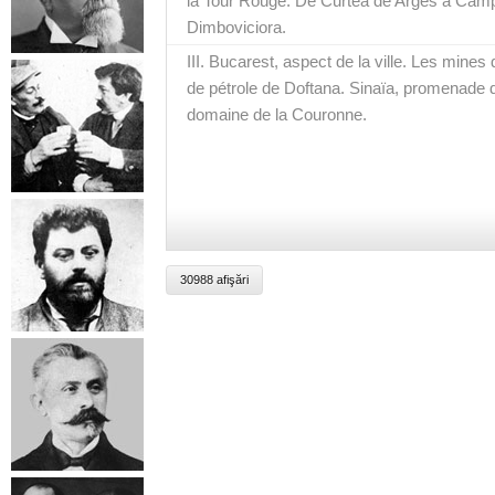
la Tour Rouge. De Curtea de Arges à Camp
Dimboviciora.
III. Bucarest, aspect de la ville. Les mines
de pétrole de Doftana. Sinaïa, promenade da
domaine de la Couronne.
30988 afişări