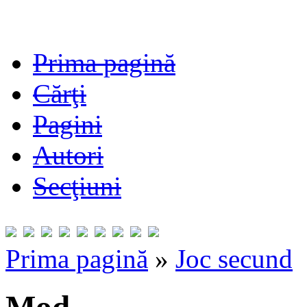
Prima pagină
Cărţi
Pagini
Autori
Secţiuni
Prima pagină
»
Joc secund