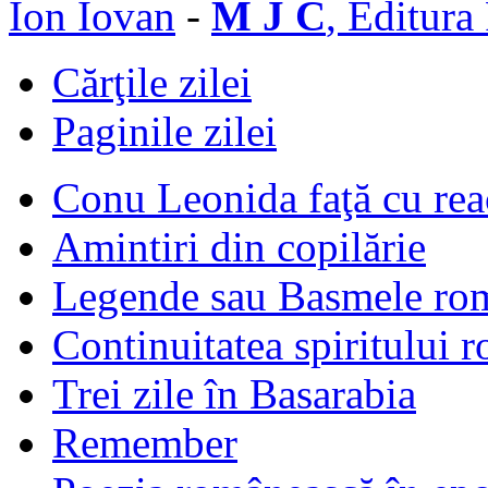
Ion Iovan
-
M J C
, Editura
Cărţile zilei
Paginile zilei
Conu Leonida faţă cu rea
Amintiri din copilărie
Legende sau Basmele ro
Continuitatea spiritului 
Trei zile în Basarabia
Remember