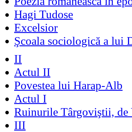
Poezia românească în ep
Hagi Tudose
Excelsior
Şcoala sociologică a lui 
II
Actul II
Povestea lui Harap-Alb
Actul I
Ruinurile Târgoviştii, de
III