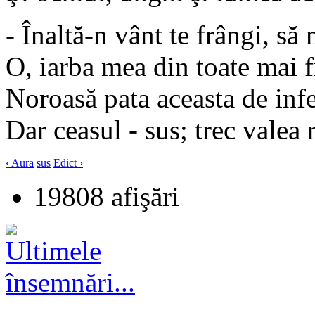
- Înaltă-n vânt te frângi, să
O, iarba mea din toate mai 
Noroasă pata aceasta de inf
Dar ceasul - sus; trec valea 
‹ Aura
sus
Edict ›
19808 afişări