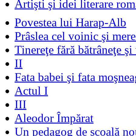
Artişti şi idei literare ro
Povestea lui Harap-Alb
Prâslea cel voinic şi mere
Tinereţe fără bătrâneţe şi
II
Fata babei şi fata moşnea
Actul I
III
Aleodor Împărat
Un pedagog de şcoală no