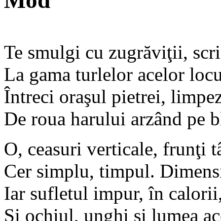
Mod
Te smulgi cu zugrăviţii, scri
La gama turlelor acelor locu
Întreci oraşul pietrei, limpez
De roua harului arzând pe b
O, ceasuri verticale, frunţi t
Cer simplu, timpul. Dimens
Iar sufletul impur, în calorii
Şi ochiul, unghi şi lumea a