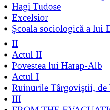
Hagi Tudose
Excelsior
Şcoala sociologică a lui 
II
Actul II
Povestea lui Harap-Alb
Actul I
Ruinurile Târgoviştii, de
III
FROM THE EVACUATI