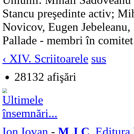
Stancu preşedinte activ; Mi
Novicov, Eugen Jebeleanu,
Pallade - membri în comitet
‹ XIV. Scriitoarele
sus
28132 afişări
Ion Iovan
-
M J C
, Editura