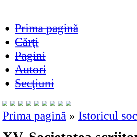
Prima pagină
Cărţi
Pagini
Autori
Secţiuni
Prima pagină
»
Istoricul soc