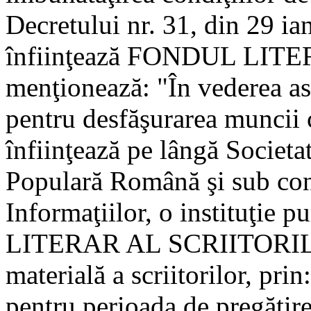
Decretului nr. 31, din 29 ia
înfiinţează FONDUL LITERA
menţionează: "În vederea asi
pentru desfăşurarea muncii cr
înfiinţează pe lângă Societa
Populară Română şi sub cont
Informaţiilor, o instituţi
LITERAR AL SCRIITORILOR
materială a scriitorilor, pr
pentru perioada de pregătire