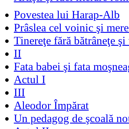
Povestea lui Harap-Alb
Prâslea cel voinic şi mere
Tinereţe fără bătrâneţe şi
II
Fata babei şi fata moşnea
Actul I
III
Aleodor Împărat
Un pedagog de şcoală no