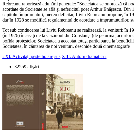
Rebreanu raportează adunării generale: "Societatea se onorează că poate
acordate de Societate se află şi nefericitul poet Arthur Enăşescu. Din 
capitolul împrumuturi, mereu deficitar, Liviu Rebreanu propune, în 1927
dar în 1928 se modifică regulamentul de acordare a împrumuturilor, s
Tot sub conducerea lui Liviu Rebreanu se realizează, la venituri: în 1930
(în 1926) încasaţi de la Cazinoul din Constanţa (de pe urma jocurilor de 
pofida protestelor, Societatea a acceptat totuşi participarea la beneficiil
Societatea, în căutarea de noi venituri, deschide două cinematografe - u
‹ XI. Activităţi peste hotare
sus
XIII. Autorii dramatici ›
32559 afişări