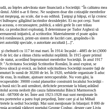
dă, au înţeles adevărata stare financiară a Societăţii: "În calitatea mea
vântul. Altfel n-ar fi firesc. Ne susţinem doar din cotizaţiile membrilor
unat meşteşug, au scule, dar n-au odihnă. Ţanţoşi şi băţoşi, ei îşi croiesc
i înăbuşesc gâlgâitul lacrimilor deznădejdei. Ei nu pot cerşi. Sunt
 aceasta, o recunoaştere, publică, a stării grele în care trăiau
rilor, ca producători exploataţi, îl determinase pe Tudor Arghezi să
permanentă iniţiativă, al scriitorilor. Materialmente el poate apăra
ectivă românească, printr-un sistem de lucrări care, grupându-i în
i autorităţi speciale, o autoritate ascultată [...]".
i şi cheltuieli cu 117 lei mai mari. În 1914: încasări - 4885 de lei (3000
626 de lei; dar a rămas chiria sediului neplătită. În 1915 apare primul
te de statut, acordând împrumuturi membrilor Societăţii. În anul 1917
: "Activitatea Societăţii Scriitorilor Români, în anul expirat, se
dova săracă şi eroică, au îndoit solicitudinea Societăţii noastre faţă de
umuturi în sumă de 30200 de lei. În 1920, serbările organizate îi aduc
le erau, în realitate, ajutoare nerecuperabile. Nu vom găsi, la
recuperabile: 39000 costul planurilor construirii localului Societăţii -
 bună nici în anii următori, deficitele prezentate la bilanţ arătând
apitolul acesta nedorit din cauza falimentului Băncii Marmorosch
1944 - 687000 de lei. Între anii 1923-1928 mai sunt menţionate în
a portretelor a patru foşti preşedinţi, între care şi al lui Mihail
tretele la sediul Societăţii. Mai sunt menţionate în bilanţuri: 8 000 de
 pensia acordată văduvei poetului George Coşbuc, despre care Liviu