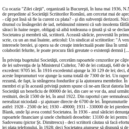
Cu ocazia "Zilei cărţii", organizată la Bucureşti, în luna mai 1936, N.N
de preşedinte al Societăţii Scriitorilor Români, am cercetat mai de aproa
- câţi pot însă să fie la curent cu plata? - şi din subvenţii derizorii. N
drumul cu însângerări de iad, nebănuind nimeni că sub insolenta fâlfâir
săraci în haine negre, obligaţi să aibă totdeauna o ţinută şi să se decla
Societatea şi membrii săi, scriitorii. Această sărăcie, provenită în prim
scrie, cu un an mai înainte, articolul: Un sindicat al scriitorilor: "A v
interesele breslei, şi opera sa de creaţie intelectuală poate lăsa în urmă
colaborări felurite, le poate procura fără greutate o existenţă demnă [...].
În privinţa bugetului Societăţii, cercetăm rapoartele cenzorilor pe câţiv
de lei subvenţia de la Ministerul Cultelor, 740 de lei cotizaţii, 640 de l
excedent: 9705 lei. În 1916 excedentul ajunge la 30 129 de lei; deci, d
aceste împrumuturi vor ajunge la suma totală de 7300 de lei. Un raport f
rezumă, de fapt, la strângerea fondurilor şi la ajutorarea membrilor. În 
membri ei şi în această privinţă putem spune că ne-am făcut datoria înt
Societăţii un beneficiu de 80000 de lei, din care se vor da, anul următ
restituiri, decât 1500 de lei, în anul 1922. Din raportul care semnalează
nerealizat niciodată - şi ajutoare directe de 6700 de lei. Împrumuturile 
astfel: 1928 - 2500 de lei; 1930 - 49000; 1931 - 330000 de lei pierder
Blank, unde îşi avea contul Societatea. În 1936 - anul sărăciei denunţa
rapoartele financiare şi unele cheltuieli deosebite: 13100 de lei pentru î
Sadoveanu (pictor Şt. Dimitrescu) - deci scriitorii căutau să facă efortu
lei plata telefonului, în 1928; deci Societatea ajunsese să dispună ş