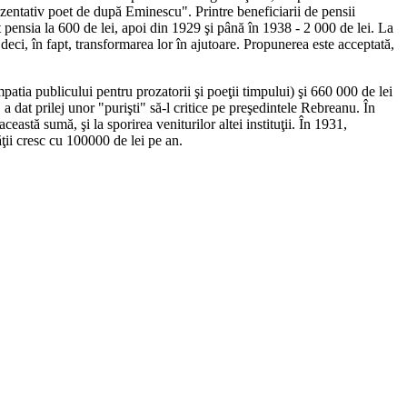
ezentativ poet de după Eminescu". Printre beneficiarii de pensii
 pensia la 600 de lei, apoi din 1929 şi până în 1938 - 2 000 de lei. La
eci, în fapt, transformarea lor în ajutoare. Propunerea este acceptată,
patia publicului pentru prozatorii şi poeţii timpului) şi 660 000 de lei
a dat prilej unor "purişti" să-l critice pe preşedintele Rebreanu. În
ceastă sumă, şi la sporirea veniturilor altei instituţii. În 1931,
ăţii cresc cu 100000 de lei pe an.