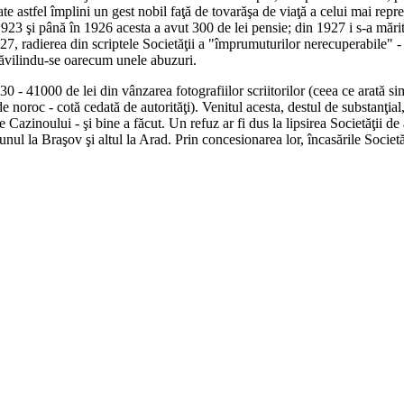
 astfel împlini un gest nobil faţă de tovarăşa de viaţă a celui mai repr
1923 şi până în 1926 acesta a avut 300 de lei pensie; din 1927 i s-a mărit
, radierea din scriptele Societăţii a "împrumuturilor nerecuperabile" - d
tăvilindu-se oarecum unele abuzuri.
 - 41000 de lei din vânzarea fotografiilor scriitorilor (ceea ce arată sim
noroc - cotă cedată de autorităţi). Venitul acesta, destul de substanţial, 
e Cazinoului - şi bine a făcut. Un refuz ar fi dus la lipsirea Societăţii de a
nul la Braşov şi altul la Arad. Prin concesionarea lor, încasările Societ