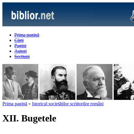
Prima pagină
Cărţi
Pagini
Autori
Secţiuni
Prima pagină
»
Istoricul societăţilor scriitorilor români
XII. Bugetele