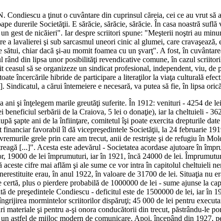
. Condiescu a ţinut o cuvântare din cuprinsul căreia, cei ce au vrut să au
pe durerile Societăţii. E sărăcie, sărăcie, sărăcie. În casa noastră suflă 
ici un gest de nicăieri". Iar despre scriitori spune: "Meşterii noştri au min
e a lavalierei şi sub sarcasmul uneori cinic al glumei, care cravaşează, e
re sătui, chiar dacă şi-au momit foamea cu un şvarţ". A fost, în cuvântarea
ul rând din lipsa unor posibilităţi revendicative comune, în cazul scriito
enit ceasul să se organizeze un sindicat profesional, independent, viu, de 
 toate încercările hibride de participare a literaţilor la viaţa culturală ef
 Sindicatul, a cărui întemeiere e necesară, va putea să fie, în lipsa oricăre
a ani şi înţelegem marile greutăţi suferite. În 1912: venituri - 4254 de le
ei beneficiul serbării de la Craiova, 5 lei o donaţie), iar la cheltuieli - 3
upă şapte ani de la înfiinţare, comitetul îşi poate exercita drepturile da
inanciar favorabil îl dă vicepreşedintele Societăţii, la 24 februarie 1919
vremurile grele prin care am trecut, anii de restrişte şi de refugiu în Mol
reagă [...]". Acesta este adevărul - Societatea acordase ajutoare în împr
or, 19000 de lei împrumuturi, iar în 1921, încă 24000 de lei. Împrumuturi
 aceste cifre mai aflăm şi ale sume ce vor intra în capitolul cheltuieli ne
nerestituite erau, în anul 1922, în valoare de 31700 de lei. Situaţia nu era
e certă, plus o pierdere probabilă de 1000000 de lei - sume ajunse la c
tă de preşedintele Condiescu - deficitul este de 1500000 de lei, iar în 
ngrijirea mormintelor scriitorilor dispăruţi; 45 000 de lei pentru executare
ri materiale şi pentru a-şi onora conducătorii din trecut, păstrându-le por
i de un astfel de mijloc modern de comunicare. Apoi, începând din 1927,