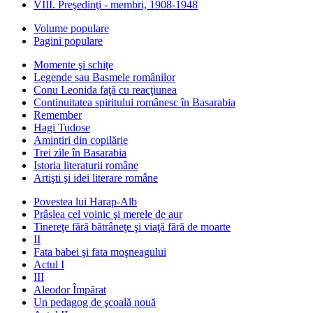
VIII. Preşedinţi - membri, 1908-1948
Volume populare
Pagini populare
Momente şi schiţe
Legende sau Basmele românilor
Conu Leonida faţă cu reacţiunea
Continuitatea spiritului românesc în Basarabia
Remember
Hagi Tudose
Amintiri din copilărie
Trei zile în Basarabia
Istoria literaturii române
Artişti şi idei literare române
Povestea lui Harap-Alb
Prâslea cel voinic şi merele de aur
Tinereţe fără bătrâneţe şi viaţă fără de moarte
II
Fata babei şi fata moşneagului
Actul I
III
Aleodor Împărat
Un pedagog de şcoală nouă