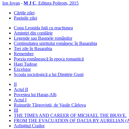
Ion Iovan
-
M J C
, Editura Polirom, 2015
Cărţile zilei
Paginile zilei
Conu Leonida faţă cu reacţiunea
Amintiri din copilărie
Legende sau Basmele românilor
Continuitatea spiritului românesc în Basarabia
Trei zile în Basarabia
Remember
Poezia românească în epoca romantică
Hagi Tudose
Excelsior
Şcoala sociologică a lui Dimitrie Gusti
II
Actul II
Povestea lui Harap-Alb
Actul I
Ruinurile Târgoviştii, de Vasile Cârlova
III
THE TIMES AND CAREER OF MICHAEL THE BRAVE.
FROM THE EVACUATION OF DACIA BY AURELIAN (A
Asfinţitul Crailor