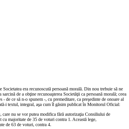
 care Societatea era recunoscută persoană morală. Din nou trebuie să ne
la sarcină de a obţine recunoaşterea Societăţii ca persoană morală; ceea
les - de ce să n-o spunem -, cu premeditare, ca preşedinte de onoare al
Iată-i textul, integral, aşa cum îl găsim publicat în Monitorul Oficial:
 care nu se vor putea modifica fără autorizaţia Consiliului de
t cu majoritate de 35 de voturi contra 1. Această lege,
ate de 63 de voturi, contra 4.