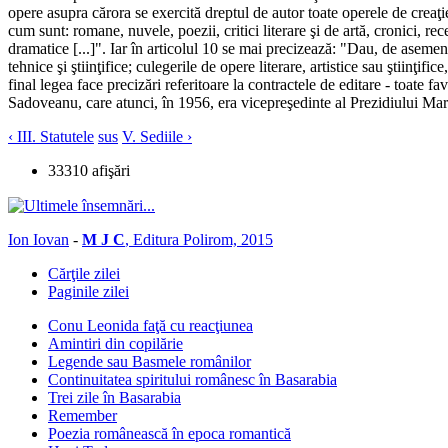
opere asupra cărora se exercită dreptul de autor toate operele de creaţie i
cum sunt: romane, nuvele, poezii, critici literare şi de artă, cronici, recen
dramatice [...]". Iar în articolul 10 se mai precizează: "Dau, de asemenea,
tehnice şi ştiinţifice; culegerile de opere literare, artistice sau ştiinţi
final legea face precizări referitoare la contractele de editare - toat
Sadoveanu, care atunci, în 1956, era vicepreşedinte al Prezidiului Mar
‹ III. Statutele
sus
V. Sediile ›
33310 afişări
Ion Iovan
-
M J C
, Editura Polirom, 2015
Cărţile zilei
Paginile zilei
Conu Leonida faţă cu reacţiunea
Amintiri din copilărie
Legende sau Basmele românilor
Continuitatea spiritului românesc în Basarabia
Trei zile în Basarabia
Remember
Poezia românească în epoca romantică