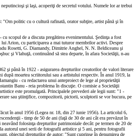
neputincioşi şi laşi, acoperiţi de secretul votului. Numele lor ar trebui
"Om politic cu o cultură rafinată, orator subţire, artist până şi în
 - cu scopul de a discuta pregătirea evenimentului. Şedinţa a fost
 lui Arion, cu participarea a mai tuturor membrilor activi. Despre
, Radu Rosetti, G. Diamandy, Dimitrie Anghel, N. N. Beldiceanu şi
şbuc şi Vlahuţă, continuând să stea departe, în afara Societăţii, n-au
862 şi până în 1922 - asigurarea drepturilor creatorilor de valori literare
i după moartea scriitorului sau a artistului respectiv. În anul 1919, la
Hamangiu - cu redactarea unui anteproiect de lege al proprietăţii
nstantin Banu - reia problema în discuţie. O comisie a Societăţii
rtistice este promulgată. Principalele prevederi ale legii sunt: "1 -
terare sau ştiinţifice, compozitorii, pictorii, sculptorii se vor bucura, pe
-a făcut în anul 1956 (Legea nr. 18, din 27 iunie 1956). La articolul 6,
descendenţii - timp de 50 de ani (faţă de 30 de ani cât era prevăzut în
tivi neavând folosinţa drepturilor patrimoniale decât: pe termen de 20 de
a autorul unei serii de fotografii artistice şi 5 ani, pentru fotografii
mănunt, obiectul drepturilor de autor: "Sunt cuprinse în denumirea de