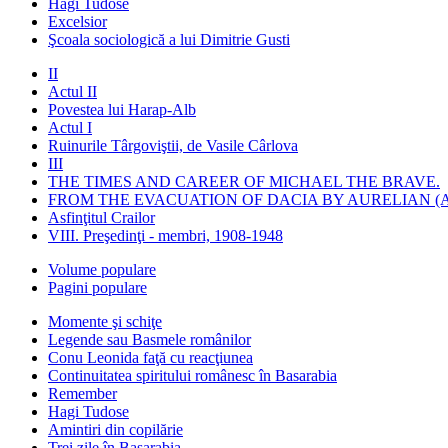
Hagi Tudose
Excelsior
Şcoala sociologică a lui Dimitrie Gusti
II
Actul II
Povestea lui Harap-Alb
Actul I
Ruinurile Târgoviştii, de Vasile Cârlova
III
THE TIMES AND CAREER OF MICHAEL THE BRAVE.
FROM THE EVACUATION OF DACIA BY AURELIAN (A
Asfinţitul Crailor
VIII. Preşedinţi - membri, 1908-1948
Volume populare
Pagini populare
Momente şi schiţe
Legende sau Basmele românilor
Conu Leonida faţă cu reacţiunea
Continuitatea spiritului românesc în Basarabia
Remember
Hagi Tudose
Amintiri din copilărie
Trei zile în Basarabia