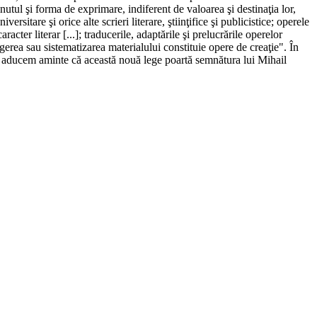
ţinutul şi forma de exprimare, indiferent de valoarea şi destinaţia lor,
ersitare şi orice alte scrieri literare, ştiinţifice şi publicistice; operele
acter literar [...]; traducerile, adaptările şi prelucrările operelor
alegerea sau sistematizarea materialului constituie opere de creaţie". În
ă ne aducem aminte că această nouă lege poartă semnătura lui Mihail