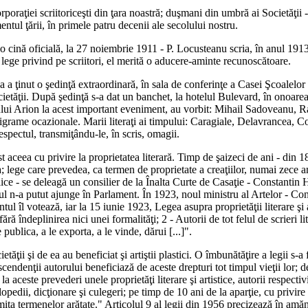
poraţiei scriitoriceşti din ţara noastră; duşmani din umbră ai Societăţii - 
ntul ţării, în primele patru decenii ale secolului nostru.
o cină oficială, la 27 noiembrie 1911 - P. Locusteanu scria, în anul 1913: 
ă lege privind pe scriitori, el merită o aducere-aminte recunoscătoare.
a a ţinut o şedinţă extraordinară, în sala de conferinţe a Casei Şcoalelor
etăţii. După şedinţă s-a dat un banchet, la hotelul Bulevard, în onoarea
strului Arion la acest important eveniment, au vorbit: Mihail Sadoveanu
igrame ocazionale. Marii literaţi ai timpului: Caragiale, Delavrancea, Co
respectul, transmiţându-le, în scris, omagii.
ost aceea cu privire la proprietatea literară. Timp de şaizeci de ani - din 1
; lege care prevedea, ca termen de proprietate a creaţiilor, numai zece an
lice - se deleagă un consilier de la Înalta Curte de Casaţie - Constantin 
tul n-a putut ajunge în Parlament. În 1923, noul ministru al Artelor - Co
ul îl votează, iar la 15 iunie 1923, Legea asupra proprietăţii literare şi a
ră îndeplinirea nici unei formalităţi; 2 - Autorii de tot felul de scrieri li
 publica, a le exporta, a le vinde, dărui [...]".
etăţii şi de ea au beneficiat şi artiştii plastici. O îmbunătăţire a legii s
cendenţii autorului beneficiază de aceste drepturi tot timpul vieţii lor; 
 la aceste prevederi unele proprietăţi literare şi artistice, autorii respec
opedii, dicţionare şi culegeri; pe timp de 10 ani de la aparţie, cu privire l
 limita termenelor arătate." Articolul 9 al legii din 1956 precizează în a