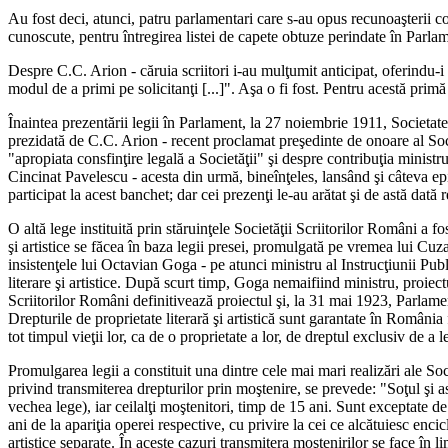
Au fost deci, atunci, patru parlamentari care s-au opus recunoaşterii cor
cunoscute, pentru întregirea listei de capete obtuze perindate în Parlame
Despre C.C. Arion - căruia scriitori i-au mulţumit anticipat, oferindu-i 
modul de a primi pe solicitanţi [...]". Aşa o fi fost. Pentru acestă prim
Înaintea prezentării legii în Parlament, la 27 noiembrie 1911, Societate
prezidată de C.C. Arion - recent proclamat preşedinte de onoare al Soci
"apropiata consfinţire legală a Societăţii" şi despre contribuţia mini
Cincinat Pavelescu - acesta din urmă, bineînţeles, lansând şi câteva ep
participat la acest banchet; dar cei prezenţi le-au arătat şi de astă dată 
O altă lege instituită prin stăruinţele Societăţii Scriitorilor Români a f
şi artistice se făcea în baza legii presei, promulgată pe vremea lui Cuza
insistenţele lui Octavian Goga - pe atunci ministru al Instrucţiunii Pub
literare şi artistice. După scurt timp, Goga nemaifiind ministru, proiec
Scriitorilor Români definitivează proiectul şi, la 31 mai 1923, Parlament
Drepturile de proprietate literară şi artistică sunt garantate în România fă
tot timpul vieţii lor, ca de o proprietate a lor, de dreptul exclusiv de a le
Promulgarea legii a constituit una dintre cele mai mari realizări ale Soci
privind transmiterea drepturilor prin moştenire, se prevede: "Soţul şi as
vechea lege), iar ceilalţi moştenitori, timp de 15 ani. Sunt exceptate de
ani de la apariţia operei respective, cu privire la cei ce alcătuiesc encicl
artistice separate. În aceste cazuri transmitera moştenirilor se face în