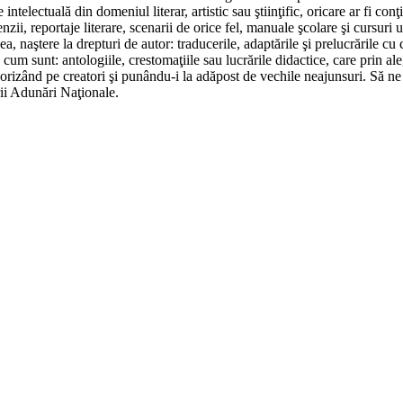
ntelectuală din domeniul literar, artistic sau ştiinţific, oricare ar fi con
zii, reportaje literare, scenarii de orice fel, manuale şcolare şi cursuri univ
 naştere la drepturi de autor: traducerile, adaptările şi prelucrările cu car
fice, cum sunt: antologiile, crestomaţiile sau lucrările didactice, care prin 
e favorizând pe creatori şi punându-i la adăpost de vechile neajunsuri. S
ii Adunări Naţionale.