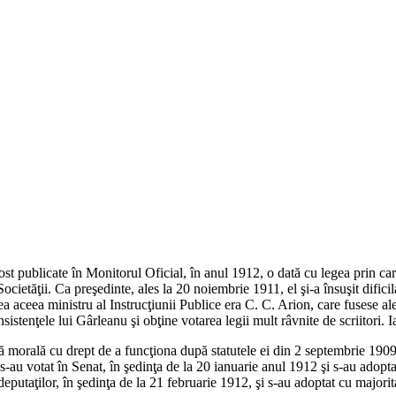
u fost publicate în Monitorul Oficial, în anul 1912, o dată cu legea prin
ietăţii. Ca preşedinte, ales la 20 noiembrie 1911, el şi-a însuşit difici
ea aceea ministru al Instrucţiunii Publice era C. C. Arion, care fusese a
sistenţele lui Gârleanu şi obţine votarea legii mult râvnite de scriitori. 
ă morală cu drept de a funcţiona după statutele ei din 2 septembrie 1909,
s-au votat în Senat, în şedinţa de la 20 ianuarie anul 1912 şi s-au adopta
putaţilor, în şedinţa de la 21 februarie 1912, şi s-au adoptat cu majorit