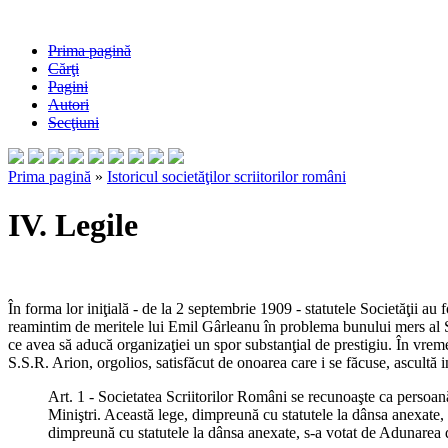
Prima pagină
Cărţi
Pagini
Autori
Secţiuni
Prima pagină
»
Istoricul societăţilor scriitorilor români
IV. Legile
În forma lor iniţială - de la 2 septembrie 1909 - statutele Societăţii a
reamintim de meritele lui Emil Gârleanu în problema bunului mers al Soc
ce avea să aducă organizaţiei un spor substanţial de prestigiu. În vrem
S.S.R. Arion, orgolios, satisfăcut de onoarea care i se făcuse, ascultă in
Art. 1 - Societatea Scriitorilor Români se recunoaşte ca persoan
Miniştri. Această lege, dimpreună cu statutele la dânsa anexate, 
dimpreună cu statutele la dânsa anexate, s-a votat de Adunarea de