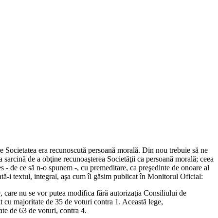
 care Societatea era recunoscută persoană morală. Din nou trebuie să ne
la sarcină de a obţine recunoaşterea Societăţii ca persoană morală; ceea
les - de ce să n-o spunem -, cu premeditare, ca preşedinte de onoare al
Iată-i textul, integral, aşa cum îl găsim publicat în Monitorul Oficial:
 care nu se vor putea modifica fără autorizaţia Consiliului de
t cu majoritate de 35 de voturi contra 1. Această lege,
ate de 63 de voturi, contra 4.