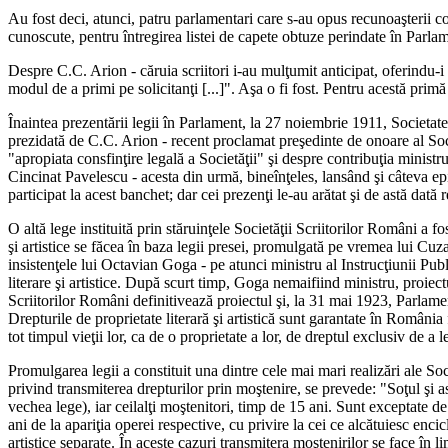
Au fost deci, atunci, patru parlamentari care s-au opus recunoaşterii cor
cunoscute, pentru întregirea listei de capete obtuze perindate în Parlame
Despre C.C. Arion - căruia scriitori i-au mulţumit anticipat, oferindu-i 
modul de a primi pe solicitanţi [...]". Aşa o fi fost. Pentru acestă prim
Înaintea prezentării legii în Parlament, la 27 noiembrie 1911, Societate
prezidată de C.C. Arion - recent proclamat preşedinte de onoare al Soci
"apropiata consfinţire legală a Societăţii" şi despre contribuţia mini
Cincinat Pavelescu - acesta din urmă, bineînţeles, lansând şi câteva ep
participat la acest banchet; dar cei prezenţi le-au arătat şi de astă dată 
O altă lege instituită prin stăruinţele Societăţii Scriitorilor Români a f
şi artistice se făcea în baza legii presei, promulgată pe vremea lui Cuza
insistenţele lui Octavian Goga - pe atunci ministru al Instrucţiunii Pub
literare şi artistice. După scurt timp, Goga nemaifiind ministru, proiec
Scriitorilor Români definitivează proiectul şi, la 31 mai 1923, Parlament
Drepturile de proprietate literară şi artistică sunt garantate în România fă
tot timpul vieţii lor, ca de o proprietate a lor, de dreptul exclusiv de a le
Promulgarea legii a constituit una dintre cele mai mari realizări ale Soci
privind transmiterea drepturilor prin moştenire, se prevede: "Soţul şi as
vechea lege), iar ceilalţi moştenitori, timp de 15 ani. Sunt exceptate de
ani de la apariţia operei respective, cu privire la cei ce alcătuiesc encicl
artistice separate. În aceste cazuri transmitera moştenirilor se face în