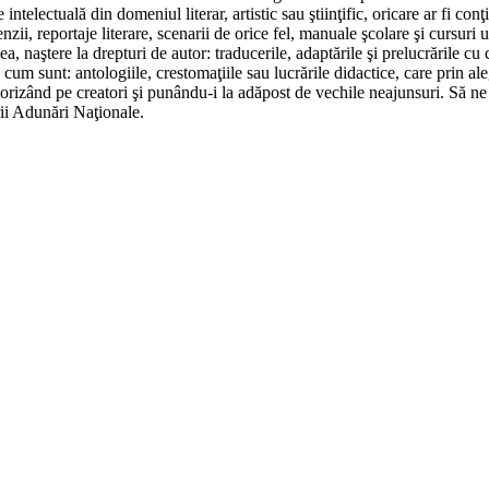
ntelectuală din domeniul literar, artistic sau ştiinţific, oricare ar fi con
zii, reportaje literare, scenarii de orice fel, manuale şcolare şi cursuri univ
 naştere la drepturi de autor: traducerile, adaptările şi prelucrările cu car
fice, cum sunt: antologiile, crestomaţiile sau lucrările didactice, care prin 
e favorizând pe creatori şi punându-i la adăpost de vechile neajunsuri. S
ii Adunări Naţionale.