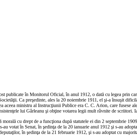
u fost publicate în Monitorul Oficial, în anul 1912, o dată cu legea prin
ietăţii. Ca preşedinte, ales la 20 noiembrie 1911, el şi-a însuşit difici
ea aceea ministru al Instrucţiunii Publice era C. C. Arion, care fusese a
sistenţele lui Gârleanu şi obţine votarea legii mult râvnite de scriitori. 
ă morală cu drept de a funcţiona după statutele ei din 2 septembrie 1909,
s-au votat în Senat, în şedinţa de la 20 ianuarie anul 1912 şi s-au adopta
putaţilor, în şedinţa de la 21 februarie 1912, şi s-au adoptat cu majorit