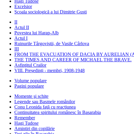
Hagi Tudose
Excelsior
Şcoala sociologică a lui Dimitrie Gusti
II
Actul II
Povestea lui Harap-Alb
Actul I
Ruinurile Târgoviştii, de Vasile Cârlova
III
FROM THE EVACUATION OF DACIA BY AURELIAN (A
THE TIMES AND CAREER OF MICHAEL THE BRAVE.
Asfinţitul Crailor
VIII. Preşedinţi - membri, 1908-1948
Volume populare
Pagini populare
Momente şi schiţe
Legende sau Basmele românilor
Conu Leonida faţă cu reacţiunea
Continuitatea spiritului românesc în Basarabia
Remember
Hagi Tudose
Amintiri din copilărie
Trei zile în Basarabia