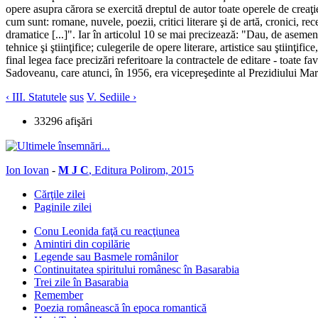
opere asupra cărora se exercită dreptul de autor toate operele de creaţie i
cum sunt: romane, nuvele, poezii, critici literare şi de artă, cronici, recen
dramatice [...]". Iar în articolul 10 se mai precizează: "Dau, de asemenea,
tehnice şi ştiinţifice; culegerile de opere literare, artistice sau ştiinţi
final legea face precizări referitoare la contractele de editare - toat
Sadoveanu, care atunci, în 1956, era vicepreşedinte al Prezidiului Mar
‹ III. Statutele
sus
V. Sediile ›
33296 afişări
Ion Iovan
-
M J C
, Editura Polirom, 2015
Cărţile zilei
Paginile zilei
Conu Leonida faţă cu reacţiunea
Amintiri din copilărie
Legende sau Basmele românilor
Continuitatea spiritului românesc în Basarabia
Trei zile în Basarabia
Remember
Poezia românească în epoca romantică