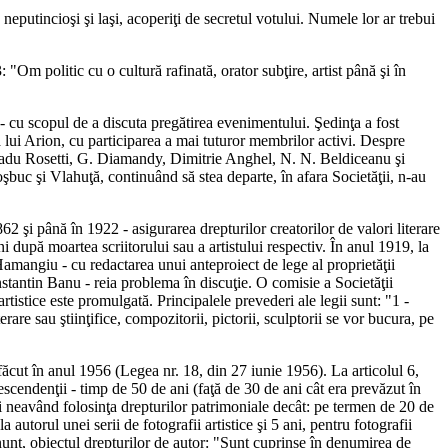
neputincioşi şi laşi, acoperiţi de secretul votului. Numele lor ar trebui
"Om politic cu o cultură rafinată, orator subţire, artist până şi în
 - cu scopul de a discuta pregătirea evenimentului. Şedinţa a fost
 lui Arion, cu participarea a mai tuturor membrilor activi. Despre
, Radu Rosetti, G. Diamandy, Dimitrie Anghel, N. N. Beldiceanu şi
şbuc şi Vlahuţă, continuând să stea departe, în afara Societăţii, n-au
862 şi până în 1922 - asigurarea drepturilor creatorilor de valori literare
i după moartea scriitorului sau a artistului respectiv. În anul 1919, la
Hamangiu - cu redactarea unui anteproiect de lege al proprietăţii
nstantin Banu - reia problema în discuţie. O comisie a Societăţii
rtistice este promulgată. Principalele prevederi ale legii sunt: "1 -
terare sau ştiinţifice, compozitorii, pictorii, sculptorii se vor bucura, pe
-a făcut în anul 1956 (Legea nr. 18, din 27 iunie 1956). La articolul 6,
descendenţii - timp de 50 de ani (faţă de 30 de ani cât era prevăzut în
tivi neavând folosinţa drepturilor patrimoniale decât: pe termen de 20 de
a autorul unei serii de fotografii artistice şi 5 ani, pentru fotografii
mănunt, obiectul drepturilor de autor: "Sunt cuprinse în denumirea de