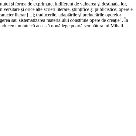
ţinutul şi forma de exprimare, indiferent de valoarea şi destinaţia lor,
ersitare şi orice alte scrieri literare, ştiinţifice şi publicistice; operele
acter literar [...]; traducerile, adaptările şi prelucrările operelor
alegerea sau sistematizarea materialului constituie opere de creaţie". În
ă ne aducem aminte că această nouă lege poartă semnătura lui Mihail