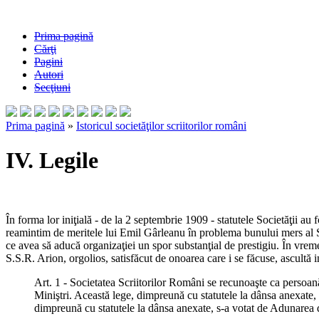
Prima pagină
Cărţi
Pagini
Autori
Secţiuni
Prima pagină
»
Istoricul societăţilor scriitorilor români
IV. Legile
În forma lor iniţială - de la 2 septembrie 1909 - statutele Societăţii a
reamintim de meritele lui Emil Gârleanu în problema bunului mers al Soc
ce avea să aducă organizaţiei un spor substanţial de prestigiu. În vrem
S.S.R. Arion, orgolios, satisfăcut de onoarea care i se făcuse, ascultă in
Art. 1 - Societatea Scriitorilor Români se recunoaşte ca persoan
Miniştri. Această lege, dimpreună cu statutele la dânsa anexate, 
dimpreună cu statutele la dânsa anexate, s-a votat de Adunarea de