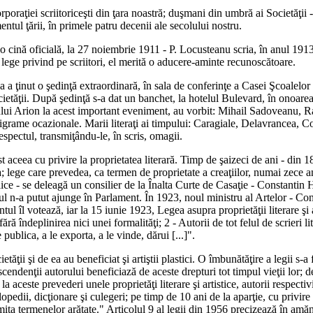
poraţiei scriitoriceşti din ţara noastră; duşmani din umbră ai Societăţii - 
ntul ţării, în primele patru decenii ale secolului nostru.
o cină oficială, la 27 noiembrie 1911 - P. Locusteanu scria, în anul 1913: 
ă lege privind pe scriitori, el merită o aducere-aminte recunoscătoare.
a a ţinut o şedinţă extraordinară, în sala de conferinţe a Casei Şcoalelor
etăţii. După şedinţă s-a dat un banchet, la hotelul Bulevard, în onoarea
strului Arion la acest important eveniment, au vorbit: Mihail Sadoveanu
igrame ocazionale. Marii literaţi ai timpului: Caragiale, Delavrancea, Co
respectul, transmiţându-le, în scris, omagii.
ost aceea cu privire la proprietatea literară. Timp de şaizeci de ani - din 1
; lege care prevedea, ca termen de proprietate a creaţiilor, numai zece an
lice - se deleagă un consilier de la Înalta Curte de Casaţie - Constantin 
tul n-a putut ajunge în Parlament. În 1923, noul ministru al Artelor - Co
ul îl votează, iar la 15 iunie 1923, Legea asupra proprietăţii literare şi a
ră îndeplinirea nici unei formalităţi; 2 - Autorii de tot felul de scrieri li
 publica, a le exporta, a le vinde, dărui [...]".
etăţii şi de ea au beneficiat şi artiştii plastici. O îmbunătăţire a legii s
cendenţii autorului beneficiază de aceste drepturi tot timpul vieţii lor; 
 la aceste prevederi unele proprietăţi literare şi artistice, autorii respec
opedii, dicţionare şi culegeri; pe timp de 10 ani de la aparţie, cu privire l
 limita termenelor arătate." Articolul 9 al legii din 1956 precizează în a