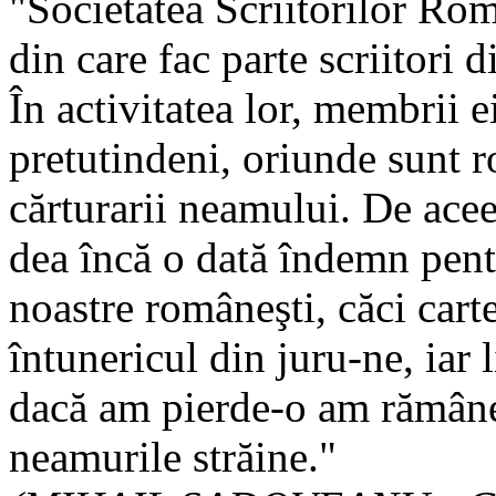
"Societatea Scriitorilor Rom
din care fac parte scriitori d
În activitatea lor, membrii e
pretutindeni, oriunde sunt ro
cărturarii neamului. De aceea
dea încă o dată îndemn pentru
noastre româneşti, căci carte
întunericul din juru-ne, iar
dacă am pierde-o am rămâne 
neamurile străine."