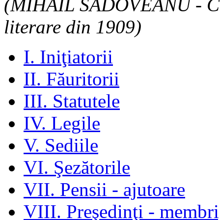
(MIHAIL SADOVEANU - Cuvân
literare din 1909)
I. Iniţiatorii
II. Făuritorii
III. Statutele
IV. Legile
V. Sediile
VI. Şezătorile
VII. Pensii - ajutoare
VIII. Preşedinţi - membr