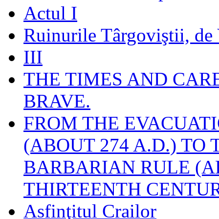
Actul I
Ruinurile Târgoviştii, de
III
THE TIMES AND CAR
BRAVE.
FROM THE EVACUATI
(ABOUT 274 A.D.) TO
BARBARIAN RULE (A
THIRTEENTH CENTUR
Asfinţitul Crailor