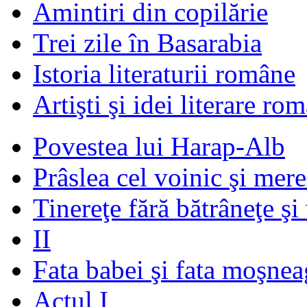
Amintiri din copilărie
Trei zile în Basarabia
Istoria literaturii române
Artişti şi idei literare ro
Povestea lui Harap-Alb
Prâslea cel voinic şi mere
Tinereţe fără bătrâneţe şi
II
Fata babei şi fata moşnea
Actul I