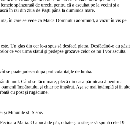
emeie spânzurată de urechi pentru că a ascultat pe la vecini şi a
iască în rai din ziua de Paşti până la duminica mare.
scurtă, în care se vede că Maica Domnului adormind, a văzut în vis pe
ce este. Un glas din cer le-a spus să desfacă piatra. Desfăcând-o au găsit
 celor ce vor urma sfatul şi pedepse grozave celor ce nu-l vor asculta.
ât se poate judeca după particularităţile de limbă.
 dobândi unul. Când se făcu mare, plecă din casa părintească pentru a
 oamenii împăratului şi chiar pe împărat. Aşa se mai întâmplă şi în alte
erbată cu post şi rugăciune.
i şi Minunile sf. Sisoe.
ecioara Maria. O apucă de păr, o bate şi o sileşte să spună cele 19