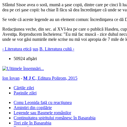
Sfântul Sisoe avea o soră, mumă a şase copii, dintre care pe cinci îi luas
dea pe cei şase copii: ba chiar îl făcu să dea încredinţare că unde se v
Se vede că aceste legende au un element comun: încredinţarea ce dă D
Redacţiunea veche, din sec. al XVI-lea pe care o publică Hasdeu, cup
Avestiţa. Reproducem încheierea: "Eu mă fac muscă - zice duhul necurat
unde se vor găsi numirile mele scrise nu mă voi apropia de 7 mile de lo
‹ Literatura etică
sus
B. Literatura cultă ›
50924 afişări
Ion Iovan
-
M J C
, Editura Polirom, 2015
Cărţile zilei
Paginile zilei
Conu Leonida faţă cu reacţiunea
Amintiri din copilărie
Legende sau Basmele românilor
Continuitatea spiritului românesc în Basarabia
Trei zile în Basarabia