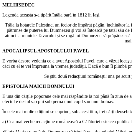
MELHISEDEC
Legenda aceasta s-a tipărit întâia oară în 1812 în Iaşi.
Trăia la hotarele Palestinei un fecior de împărat păgân, închinător la
pătrunse de puterea lui Dumnezeu şi voi să întoarcă pe tatăl său de la c
atunci la muntele Tavorului şi se rugă lui Dumnezeu să prăpădească cet
mai 
APOCALIPSUL APOSTOLULUI PAVEL
E vorba despre vedenia ce a avut Apostolul Pavel, care a văzut locaşul sfi
căci cu el te vei împreuna la vremea judedăţii. Dacă e bun îl plimbă pri
Se ştiu două redacţiuni româneşti: una pe scur
EPISTOLIA MAICII DOMNULUI
E una din cărţile poporane cele mai răspândite la noi până în ziua de az
efectul e destul s-o pui sub perna unui copil sau unui bolnav.
În cele mai multe ediţiuni se cuprind, sub acest titlu, trei cărţi deosebi
a) Cea mai veche redacţiune românească a Călătoriei este cea publica
Sfânta Maria se rugă de Dumnezeu să trimită pe arhanghelul Mihail pe