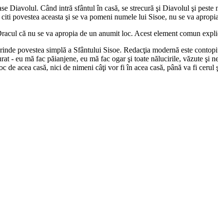
e Diavolul. Când intră sfântul în casă, se strecură şi Diavolul şi peste noa
a citi povestea aceasta şi se va pomeni numele lui Sisoe, nu se va apropia
racul că nu se va apropia de un anumit loc. Acest element comun explic
rinde povestea simplă a Sfântului Sisoe. Redacţia modernă este contopit
 - eu mă fac păianjene, eu mă fac ogar şi toate nălucirile, văzute şi n
c de acea casă, nici de nimeni câţi vor fi în acea casă, până va fi cerul 