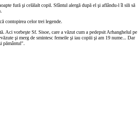
pte fură şi celălalt copil. Sfântul alergă după el şi aflându-l îl sili să
.
ă contopirea celor trei legende.
ă. Aci vorbeşte Sf. Sisoe, care a văzut cum a pedepsit Arhanghelul pe
evăzute şi merg de smintesc femeile şi iau copiii şi am 19 nume... Dar
şi pământul".