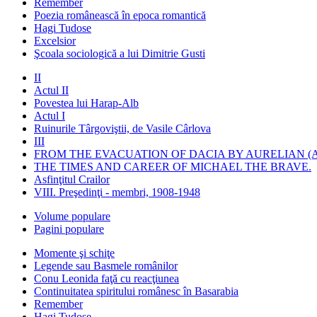
Remember
Poezia românească în epoca romantică
Hagi Tudose
Excelsior
Şcoala sociologică a lui Dimitrie Gusti
II
Actul II
Povestea lui Harap-Alb
Actul I
Ruinurile Târgoviştii, de Vasile Cârlova
III
FROM THE EVACUATION OF DACIA BY AURELIAN (A
THE TIMES AND CAREER OF MICHAEL THE BRAVE.
Asfinţitul Crailor
VIII. Preşedinţi - membri, 1908-1948
Volume populare
Pagini populare
Momente şi schiţe
Legende sau Basmele românilor
Conu Leonida faţă cu reacţiunea
Continuitatea spiritului românesc în Basarabia
Remember
Hagi Tudose