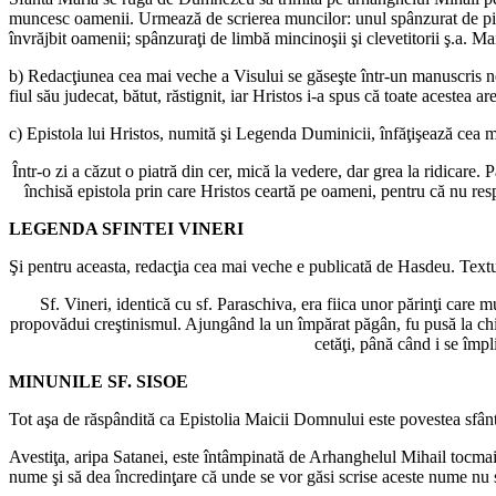
muncesc oamenii. Urmează de scrierea muncilor: unul spânzurat de picio
învrăjbit oamenii; spânzuraţi de limbă mincinoşii şi clevetitorii ş.a. M
b) Redacţiunea cea mai veche a Visului se găseşte într-un manuscris ne
fiul său judecat, bătut, răstignit, iar Hristos i-a spus că toate acestea
c) Epistola lui Hristos, numită şi Legenda Duminicii, înfăţişează cea m
Într-o zi a căzut o piatră din cer, mică la vedere, dar grea la ridicare.
închisă epistola prin care Hristos ceartă pe oameni, pentru că nu resp
LEGENDA SFINTEI VINERI
Şi pentru aceasta, redacţia cea mai veche e publicată de Hasdeu. Textul
Sf. Vineri, identică cu sf. Paraschiva, era fiica unor părinţi care 
propovădui creştinismul. Ajungând la un împărat păgân, fu pusă la chinu
cetăţi, până când i se împl
MINUNILE SF. SISOE
Tot aşa de răspândită ca Epistolia Maicii Domnului este povestea sfânt
Avestiţa, aripa Satanei, este întâmpinată de Arhanghelul Mihail tocma
nume şi să dea încredinţare că unde se vor găsi scrise aceste nume nu 