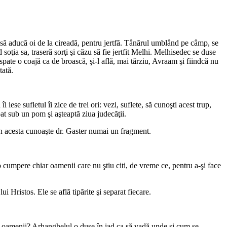
c să aducă oi de la cireadă, pentru jertfă. Tânărul umblând pe câmp, se
 soţia sa, traseră sorţi şi căzu să fie jertfit Melhi. Melhisedec se duse
pate o coajă ca de broască, şi-l află, mai târziu, Avraam şi fiindcă nu
tată.
ese sufletul îi zice de trei ori: vezi, suflete, să cunoşti acest trup,
pat sub un pom şi aşteaptă ziua judecăţii.
 din acesta cunoaşte dr. Gaster numai un fragment.
o cumpere chiar oamenii care nu ştiu citi, de vreme ce, pentru a-şi face
i Hristos. Ele se află tipărite şi separat fiecare.
 oamenii? Arhanghelul o duse în iad ca să vadă unde şi cum se