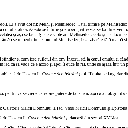
 idoli. El a avut doi fii: Melhi şi Melhisedec. Tatăl trimise pe Melhisede
ultul idolilor. Acesta se înfurie şi vru să-l jertfească zeilor. Intervenind
atea şi aşa se făcu. Şi stete şapte ani Melhisedec acolo şi i se făcu pe s
rămăsese nimeni din neamul lui Melhisedec, i s-a zis că e fără mamă şi 
nţilor şi cum iese sufletul din om. Îngerul stă la capul omului şi când îi i
n iad ca să vadă ce e acolo şi apoi îl duce în rai, unde se aşază într-un 
t publicată de Hasdeu în
Cuvinte den bătrâni
(vol. II); alta pe larg, dar
i, pentru că se crede că ea are putere de talisman, aşa că au obişnuit s-
te: Călătoria Maicii Domnului la Iad, Visul Maicii Domnului şi Epistolia lu
tă de Hasdeu în
Cuvente den bătrâni
şi datează din sec. al XVI-lea.
 pământ. Când se coborî îl întrebă: câte munci sunt şi unde se muncesc