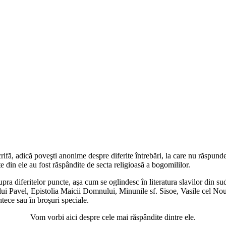
ifă, adică poveşti anonime despre diferite întrebări, la care nu răspunde
lte din ele au fost răspândite de secta religioasă a bogomililor.
supra diferitelor puncte, aşa cum se oglindesc în literatura slavilor din
ui Pavel, Epistolia Maicii Domnului, Minunile sf. Sisoe, Vasile cel No
tece sau în broşuri speciale.
Vom vorbi aici despre cele mai răspândite dintre ele.