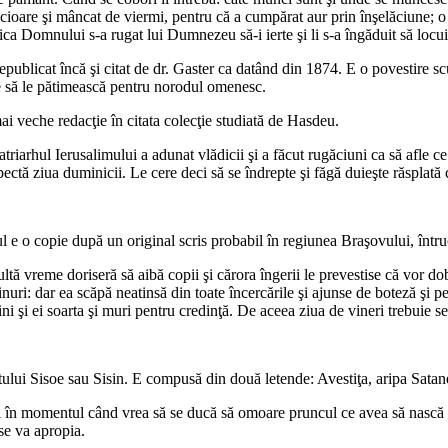
are şi mâncat de viermi, pentru că a cumpărat aur prin înşelăciune; o f
aica Domnului s-a rugat lui Dumnezeu să-i ierte şi li s-a îngăduit să locu
publicat încă şi citat de dr. Gaster ca datând din 1874. E o povestire 
 are să le pătimească pentru norodul omenesc.
ai veche redacţie în citata colecţie studiată de Hasdeu.
 Patriarhul Ierusalimului a adunat vlădicii şi a făcut rugăciuni ca să afle 
ectă ziua duminicii. Le cere deci să se îndrepte şi făgă duieşte răsplată
 e o copie după un original scris probabil în regiunea Braşovului, întruc
multă vreme doriseră să aibă copii şi cărora îngerii le prevestise că vor
ri: dar ea scăpă neatinsă din toate încercările şi ajunse de boteză şi pe
ini şi ei soarta şi muri pentru credinţă. De aceea ziua de vineri trebuie s
ului Sisoe sau Sisin. E compusă din două letende: Avestiţa, aripa Satane
i în momentul când vrea să se ducă să omoare pruncul ce avea să nască F
se va apropia.