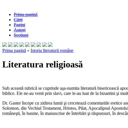
Prima pagină
Cărţi
Pagini
Autori
Secţiuni
Prima pagină
»
Istoria literaturii române
Literatura religioasă
Sub această rubrică se cuprinde aşa-numita literatură bisericească apocr
biblice. Ele ne-au venit prin slavi, care le-au luat de la bizantini şi mu
Dr. Gaster începe cu zidirea lumii şi cercetează comentariile eretice a
Solomon, din Vechiul Testament, Hristos, Pilat, Apocalipsul Apostolul
româneşti, în basme, în manuscrise de întrebări şi răspunsuri, în descân