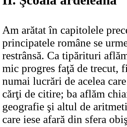
II. Şcoala ardeleană
Am arătat în capitolele prec
principatele române se urmea
restrânsă. Ca tipărituri află
mic progres faţă de trecut,
numai lucrări de acelea care s
cărţi de citire; ba aflăm chi
geografie şi altul de aritme
care iese afară din sfera obiş