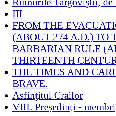
Ruinurile Târgoviştii, de
III
FROM THE EVACUATI
(ABOUT 274 A.D.) TO
BARBARIAN RULE (A
THIRTEENTH CENTUR
THE TIMES AND CAR
BRAVE.
Asfinţitul Crailor
VIII. Preşedinţi - membr