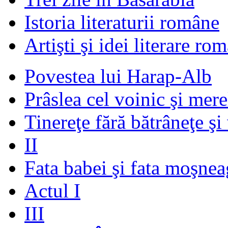
Istoria literaturii române
Artişti şi idei literare ro
Povestea lui Harap-Alb
Prâslea cel voinic şi mere
Tinereţe fără bătrâneţe şi
II
Fata babei şi fata moşnea
Actul I
III