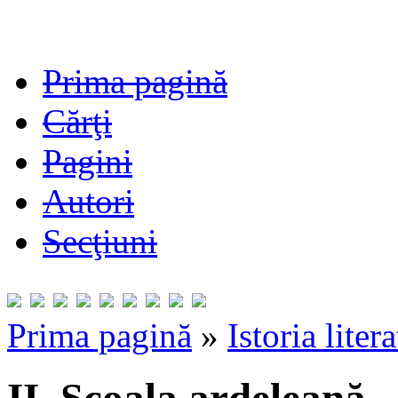
Prima pagină
Cărţi
Pagini
Autori
Secţiuni
Prima pagină
»
Istoria liter