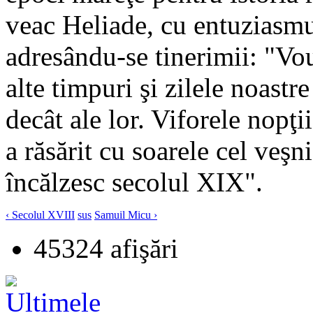
veac Heliade, cu entuziasmul
adresându-se tinerimii: "Vouă
alte timpuri şi zilele noastre
decât ale lor. Viforele nopţ
a răsărit cu soarele cel veşn
încălzesc secolul XIX".
‹ Secolul XVIII
sus
Samuil Micu ›
45324 afişări