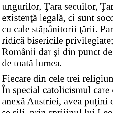
ungurilor, Ţara secuilor, Ţar
existenţă legală, ci sunt soc
cu cale stăpânitorii ţării. Pa
ridică bisericile privilegiate
Românii dar şi din punct de 
de toată lumea.
Fiecare din cele trei religiu
În special catolicismul car
anexă Austriei, avea puţini 
se sili, prin sprijinul lui L