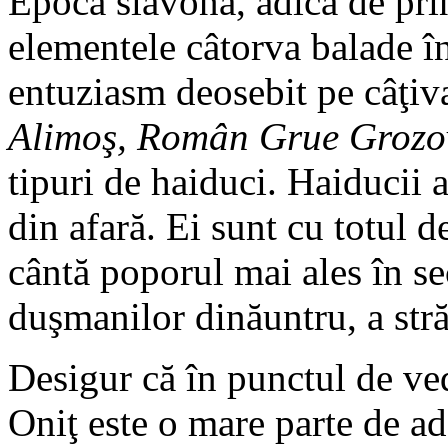
Epoca slavonă, adică de prin
elementele câtorva balade î
entuziasm deosebit pe câţiv
Alimoş, Român Grue Grozo
tipuri de haiduci. Haiducii 
din afară. Ei sunt cu totul d
cântă poporul mai ales în se
duşmanilor dinăuntru, a străi
Desigur că în punctul de ve
Oniţ este o mare parte de ad