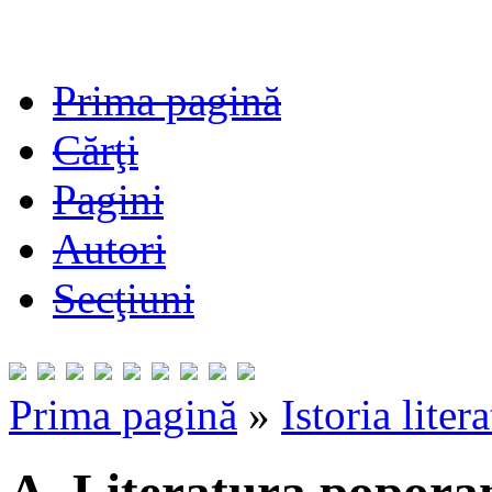
Prima pagină
Cărţi
Pagini
Autori
Secţiuni
Prima pagină
»
Istoria liter