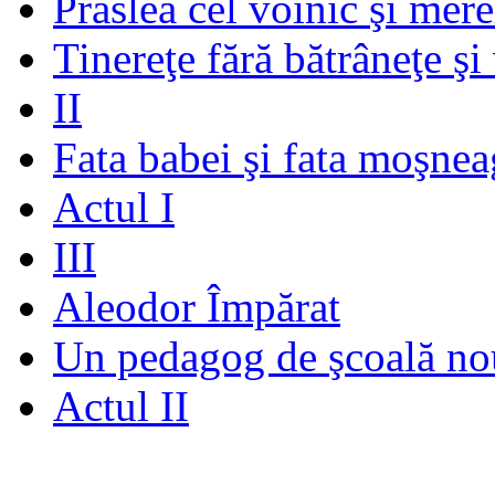
Prâslea cel voinic şi mere
Tinereţe fără bătrâneţe şi
II
Fata babei şi fata moşnea
Actul I
III
Aleodor Împărat
Un pedagog de şcoală no
Actul II