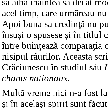
să aibă înaintea sa decât mo
acel timp, care urmăreau num
Apoi buna sa credinţă nu put
însuşi o spusese şi în titlul c
între buinţează comparaţia c
nisipul râurilor. Această scr
Crăciunescu în studiul său
chants
nationaux
.
Multă vreme nici n-a fost la
şi în acelaşi spirit sunt făcut