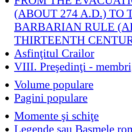
FROM THE EVACUATI
(ABOUT 274 A.D.) TO
BARBARIAN RULE (A
THIRTEENTH CENTUR
Asfinţitul Crailor
VIII. Preşedinţi - membr
Volume populare
Pagini populare
Momente şi schiţe
Legende sau Basmele ro