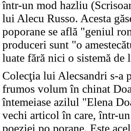
într-un mod hazliu (Scrisoar
lui Alecu Russo. Acesta găs
poporane se află "geniul ro
produceri sunt "o amestecăt
luate fără nici o sistemă de l
Colecţia lui Alecsandri s-a p
frumos volum în chinat Doa
întemeiase azilul "Elena Do
vechi articol în care, într-un
poeziei po porane. Este ace