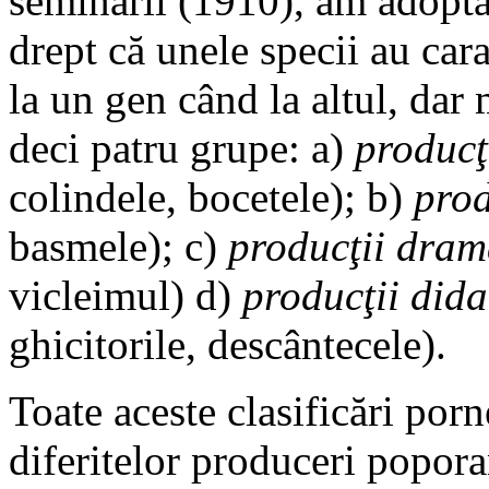
seminarii (1910), am adoptat
drept că unele specii au cara
la un gen când la altul, dar
deci patru grupe: a)
producţi
colindele, bocetele); b)
prod
basmele); c)
producţii dram
vicleimul) d)
producţii dida
ghicitorile, descântecele).
Toate aceste clasificări porn
diferitelor produceri popora