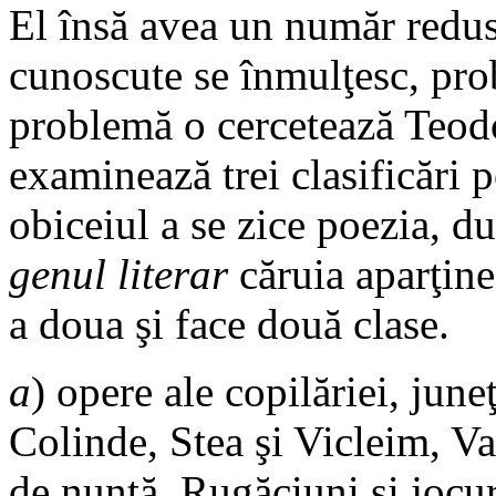
El însă avea un număr redus
cunoscute se înmulţesc, pro
problemă o cercetează Teodo
examinează trei clasificări 
obiceiul a se zice poezia, d
genul
literar
căruia aparţine
a doua şi face două clase.
a
) opere ale copilăriei, jun
Colinde, Stea şi Vicleim, Va
de nuntă, Rugăciuni şi jocur