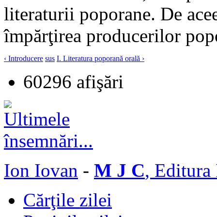
literaturii poporane. De acee
împărţirea producerilor po
‹ Introducere
sus
I. Literatura poporană orală ›
60296 afişări
Ion Iovan
-
M J C
, Editura
Cărţile zilei