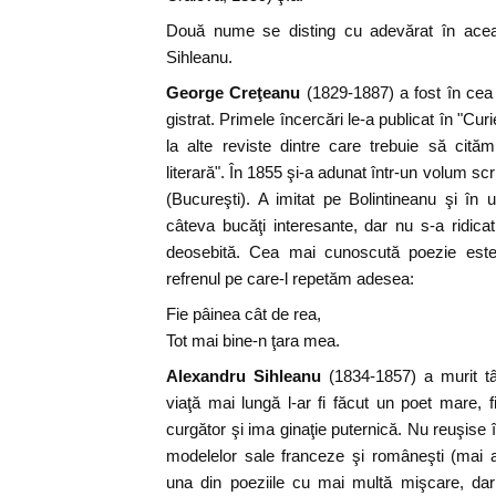
Două nume se disting cu adevărat în acea
Sihleanu.
George Creţeanu
(1829-1887) a fost în cea 
gistrat. Primele încercări le-a publicat în "Curi
la alte reviste dintre care trebuie să cit
literară". În 1855 şi-a adunat într-un volum scrie
(Bucureşti). A imitat pe Bolintineanu şi în
câteva bucăţi interesante, dar nu s-a ridicat 
deosebită. Cea mai cunoscută poezie este a
refrenul pe care-l repetăm adesea:
Fie pâinea cât de rea,
Tot mai bine-n ţara mea.
Alexandru Sihleanu
(1834-1857) a murit t
viaţă mai lungă l-ar fi făcut un poet mare, f
curgător şi ima ginaţie puternică. Nu reuşise 
modelelor sale franceze şi româneşti (mai a
una din poeziile cu mai multă mişcare, da