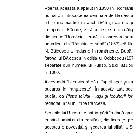
Poema aceasta a apărut în 1850 în "România 
numai cu introducerea semnată de Bălcescu,
într-o mă năstire în anul 1845 şi că n-a pu
compus-o. Bănuieşte că ar fi scris-o un călu
din nou în "România literară" cu oarecare schi
un articol din "Revista română" (1863) că Rus
N. Bălcescu a tradus-o în româneşte. După 
Istoria
lui Bălcescu în ediţia lui Odobescu (1878
separate sub numele lui Russo. Studii asupră
în 1900.
Alecsandri îl consideră că e "spirit ager şi cu
bucuros în franţuzeşte". În adevăr atât po
bucăţi, ca
Piatra teiului
-
Iaşii şi locuitorii l
redactat în tâi în limba franceză.
Scrierile lui Russo se pot împărţi în două grupe
cuprind amintiri, din copilărie, din tinereţe, pr
acestea e povestită şi şederea lui silită la 