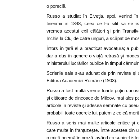
o poreclă.
Russo a studiat în Elveţia, apoi, venind în
tinerimii în 1848, ceea ce l-a silit să se 
vremea acestui exil călători şi prin Transilv
Închis la Cluj de către unguri, a scăpat de mo
Întors în ţară el a practicat avocatura; a publ
dar a dus în genere o viaţă retrasă şi modest
ministerului lucrărilor publice în timpul cârmuiri
Scrierile sale s-au adunat de prin reviste şi
Editura Academiei Române (1903).
Russo a fost multă vreme foarte puţin cunosc
şi cititoare de dincoace de Milcov, mai ales p
articole în reviste şi adesea semnate cu pse
probabil, toate operele lui, putem zice că merit
Russo a scris mai multe articole critice şi c
care multe în franţuzeşte. Între acestea din 
o mică poemă în proză, având ca subiect isto