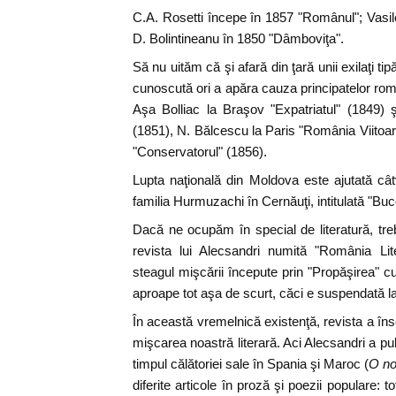
C.A. Rosetti începe în 1857 "Românul"; Vasil
D. Bolintineanu în 1850 "Dâmboviţa".
Să nu uităm că şi afară din ţară unii exilaţi ti
cunoscută ori a apăra cauza principatelor rom
Aşa Bolliac la Braşov "Expatriatul" (1849)
(1851), N. Bălcescu la Paris "România Viitoare"
"Conservatorul" (1856).
Lupta naţională din Moldova este ajutată câ
familia Hurmuzachi în Cernăuţi, intitulată "Bu
Dacă ne ocupăm în special de literatură, tr
revista lui Alecsandri numită "România Li
steagul mişcării începute prin "Propăşirea" cu
aproape tot aşa de scurt, căci e suspendată la 
În această vremelnică existenţă, revista a în
mişcarea noastră literară. Aci Alecsandri a pub
timpul călătoriei sale în Spania şi Maroc (
O no
diferite articole în proză şi poezii populare: t