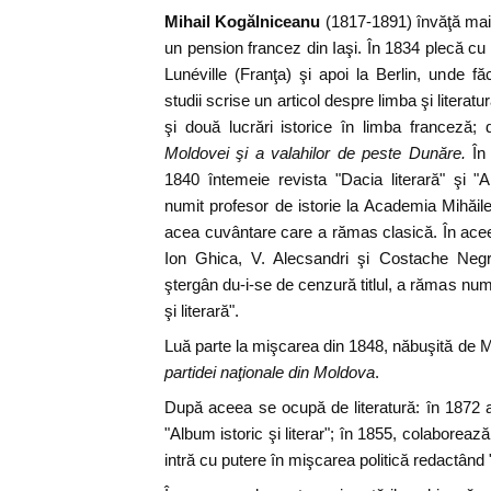
Mihail Kogălniceanu
(1817-1891) învăţă mai î
un pension francez din Iaşi. În 1834 plecă cu f
Lunéville (Franţa) şi apoi la Berlin, unde fă
studii scrise un articol despre limba şi litera
şi două lucrări istorice în limba franceză; 
Moldovei şi a valahilor de peste Dunăre.
În
1840 întemeie revista "Dacia literară" şi 
numit profesor de istorie la Academia Mihăil
acea cuvântare care a rămas clasică. În ac
Ion Ghica, V. Alecsandri şi Costache Negru
ştergân du-i-se de cenzură titlul, a rămas num
şi literară".
Luă parte la mişcarea din 1848, năbuşită de M
partidei naţionale din Moldova
.
După aceea se ocupă de literatură: în 1872 a
"Album istoric şi literar"; în 1855, colaborează
intră cu putere în mişcarea politică redactând