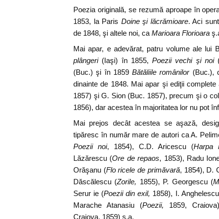
Poezia originală, se rezumă aproape în opera 
1853, la Paris
Doine şi lăcrămioare
. Aci sun
de 1848, şi altele noi, ca
Marioara Florioara
ş.
Mai apar, e adevărat, patru volume ale lui 
plângeri
(Iaşi) în 1855,
Poezii vechi şi noi
(
(Buc.) şi în 1859
Bătăliile românilor
(Buc.), 
dinainte de 1848. Mai apar şi ediţii complete a
1857) şi G. Sion (Buc. 1857), precum şi o col
1856), dar acestea în majoritatea lor nu pot înf
Mai prejos decât acestea se aşază, desigur
tipăresc în număr mare de autori ca A. Pelim
Poezii noi
, 1854), C.D. Aricescu (
Harpa 
Lăzărescu (
Ore de repaos
, 1853), Radu Ion
Orăşanu (
Flo ricele de primăvară
, 1854), D. 
Dăscălescu (
Zorile,
1855), P. Georgescu (
M
Serur ie (
Poezii din exil,
1858), I. Anghelescu
Marache Atanasiu (
Poezii,
1859, Craiova)
Craiova, 1859) ş.a.