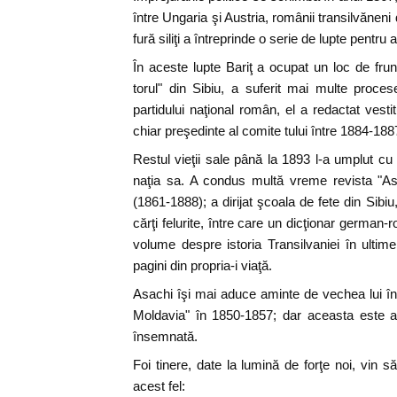
între Ungaria şi Austria, românii transilvăneni 
fură siliţi a întreprinde o serie de lupte pentru 
În aceste lupte Bariţ a ocupat un loc de frun
torul" din Sibiu, a suferit mai multe proce
partidului naţional român, el a redactat vesti
chiar preşedinte al comite tului între 1884-188
Restul vieţii sale până la 1893 l-a umplut cu 
naţia sa. A condus multă vreme revista "Asoci
(1861-1888); a dirijat şcoala de fete din Sibiu
cărţi felurite, între care un dicţionar german-r
volume despre istoria Transilvaniei în ultim
pagini din propria-i viaţă.
Asachi îşi mai aduce aminte de vechea lui în
Moldavia" în 1850-1857; dar aceasta este a
însemnată.
Foi tinere, date la lumină de forţe noi, vin să 
acest fel: