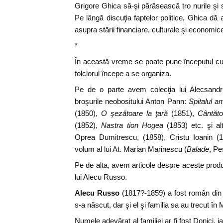
Grigore Ghica să-şi părăsească tro nurile şi să 
Pe lângă discuţia faptelor politice, Ghica dă ai
asupra stării financiare, culturale şi economic
*
În această vreme se poate pune începutul cult
folclorul începe a se organiza.
Pe de o parte avem colecţia lui Alecsandri
broşurile neobositului Anton Pann:
Spitalul a
(1850),
O şezătoare la ţară
(1851),
Cântător
(1852),
Nastra tion Hogea
(1853) etc. şi al
Oprea Dumitrescu, (1858), Cristu Ioanin (1
volum al lui At. Marian Marinescu (
Balade
, Pe
Pe de alta, avem articole despre aceste producţ
lui Alecu Russo.
Alecu Russo
(1817?-1859) a fost român din 
s-a născut, dar şi el şi familia sa au trecut în
Numele adevărat al familiei ar fi fost Donici,