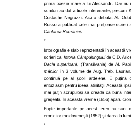
prima poezie mare a lui Alecsandri. Dar nu nu
scriitori au dat articole interesante, precum
Costache Negruzzi. Aici a debutat Al. Od
Russo a publicat cele mai preţioase scrieri 
Cântarea României
.
*
Istoriografia e slab reprezentată în această v
scrieri ca:
Istoria Câmpulungului
de C.D. Aric
Dacia superioară
, (Transilvania) de Al. Pap
mânilor
în 3 volume de Aug. Treb. Laurian. 
continuă pe al şcolii ardelene. E puţină 
entuziasm pentru ideea latinităţii. Această lips
mai puţin scrupuloşi să creadă că buna inten
greşeală. În această vreme (1856) apăru cronica
Fapte importante pe acest teren nu sunt de
cronicilor moldoveneşti (1852) şi darea la lumin
*