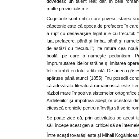
dovedesc un talent real; dar, în cele româneş
multe provincialisme.
Cugetările sunt critici care privesc starea so
căpetenie este că epoca de prefacere în care 
a rupt cu desăvârşire legăturile cu trecutul: 
luat prefacere, până şi limba, până şi numel
de astăzi cu trecutul!"; lite ratura cea no
boală, pe care o numeşte pedantism. Pri
împrumutarea ideilor străine şi imitarea opere
într-o limbă cu totul artificială. De aceea găse
apăruse până atunci (1855): "nu posedă condiţi
că adevărata literatură românească este lit
război mare împotriva sistemelor ortografice şi 
Ardelenilor şi împotriva adepţilor acestora di
citească cronicile pentru a învăţa să scrie ro
Se poate zice că, prin activitatea pe acest t
săi, începe acest gen al criticei să se întemeie
Între aceşti tovarăşi este şi Mihail Kogălnicea