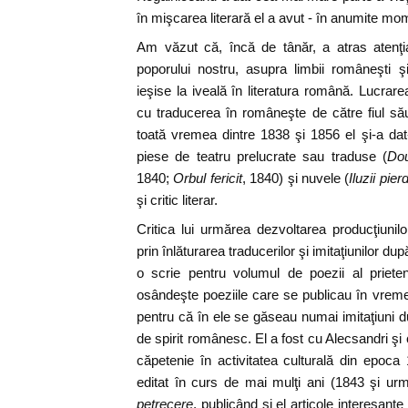
în mişcarea literară el a avut - în anumite mo
Am văzut că, încă de tânăr, a atras atenţia 
poporului nostru, asupra limbii româneşti ş
ieşise la iveală în literatura română. Lucrar
cu traducerea în româneşte de către fiul său 
toată vremea dintre 1838 şi 1856 el şi-a dat-o
piese de teatru prelucrate sau traduse (
Dou
1840;
Orbul fericit
, 1840) şi nuvele (
Iluzii pier
şi critic literar.
Critica lui urmărea dezvoltarea producţiunil
prin înlăturarea traducerilor şi imitaţiunilor dup
o scrie pentru volumul de poezii al priete
osândeşte poeziile care se publicau în vremea
pentru că în ele se găseau numai imitaţiuni dup
de spirit românesc. El a fost cu Alecsandri şi
căpetenie în activitatea culturală din epoc
editat în curs de mai mulţi ani (1843 şi ur
petrecere
, publicând şi el articole interesante 