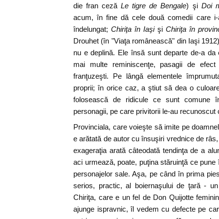
die fran ceză
Le tigre de Bengale
) şi
Doi m
acum, în fine dă cele două comedii care i
îndelungat;
Chiriţa în Iaşi
şi
Chiriţa în provin
Drouhet (în "Viaţa românească" din Iaşi 1912),
nu e deplină. Ele însă sunt departe de-a da o
mai multe reminiscenţe, pasagii de efect 
franţuzeşti. Pe lângă elementele împrumut
proprii; în orice caz, a ştiut să dea o culoare
folosească de ridicule ce sunt comune în 
personagii, pe care privitorii le-au recunoscut c
Provinciala, care voieşte să imite pe doamnele
e arătată de autor cu însuşiri vrednice de râ
exageraţia arată câteodată tendinţa de a al
aci urmează, poate, puţina stăruinţă ce pune în
personajelor sale. Aşa, pe când în prima pie
serios, practic, al boiernaşului de ţară - 
Chiriţa, care e un fel de Don Quijotte femini
ajunge ispravnic, îl vedem cu defecte pe ca