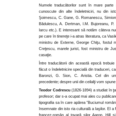
Numele traducătorilor sunt în mare parte
cunoscute din alte îndeletniciri, nu din isto
Şoimescu, C. Gane, G. Romanescu, Simion 
Bădulescu, A. Dertman, I.M. Bujoreanu, P. 
Iarcu etc.). E interesant să notăm câteva n
pe care în tinereţe i-a atras literatura, ca Vas
ministru de Externe, George Chiţu, fostul m
Creţescu, marele jurist, fost ministru de Just
casaţie.
Între traducătorii din această epocă trebui
făcut o îndeletnicire specială din traduceri, 
Baronzi, G. Sion, C. Aristia. Cel din u
precedente; despre unii din ceilalţi vom spun
Teodor Codrescu
(1826-1894) a studiat în ţa
profesor; dar s-a ocupat mai ales cu publicare
tipografia sa în care apărea "Buciumul român"
însemnate din isto ria culturală a Iaşilor. El a 
francez-român al tovară şilor Aaron, Hill şi