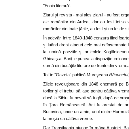
"Foaia literară".
Ziarul şi revista - mai ales ziarul - au fost org
ale românilor din Ardeal, dar au fost într-o 
românilor din toate ţările, au fost şi un fel de si
În adevăr, între 1840-1848 cenzura fiind foart
şi luând drept atacuri cele mai neînsemnate l
la lumină poeziile şi articolele Kogălnicean
Ghica ş.a. Bariţ le punea la dispoziţie coloanel
sumă din bucăţile literare de frunte din vreme
Tot în "Gazeta" publică Mureşeanu
Răsunetul
Zilele revoluţionare din 1848 chemară pe Ba
torilor şi el trebui să lase pentru câtăva vre
ducă la Sibiu, fu nevoit să fugă, după ce oraş
în Ţara Românească. Aci fu arestat de arm
Bucovina, unde un amic, unul dintre Hurmuzăch
la moşia sa câtăva vreme.
Dar Transilvania ajunge în mâna Austriei. Bar