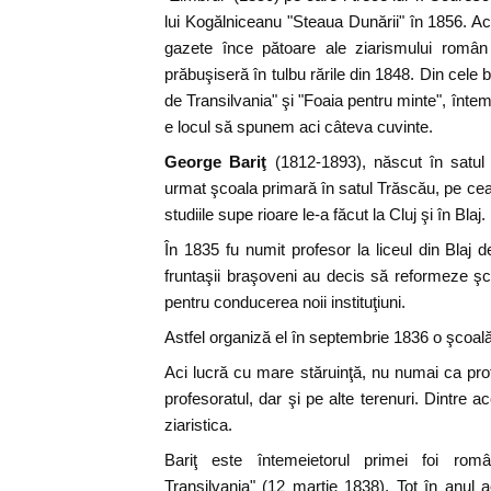
lui Kogălniceanu "Steaua Dunării" în 1856. 
gazete înce pătoare ale ziarismului român 
prăbuşiseră în tulbu rările din 1848. Din cel
de Transilvania" şi "Foaia pentru minte", înte
e locul să spunem aci câteva cuvinte.
George Bariţ
(1812-1893), născut în satul 
urmat şcoala primară în satul Trăscău, pe cea
studiile supe rioare le-a făcut la Cluj şi în Blaj.
În 1835 fu numit profesor la liceul din Blaj 
fruntaşii braşoveni au decis să reformeze şco
pentru conducerea noii instituţiuni.
Astfel organiză el în septembrie 1836 o şcoal
Aci lucră cu mare stăruinţă, nu numai ca pr
profesoratul, dar şi pe alte terenuri. Dintre
ziaristica.
Bariţ este întemeietorul primei foi rom
Transilvania" (12 martie 1838). Tot în anul