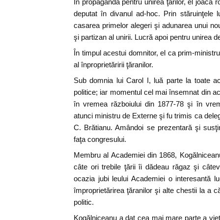
În propaganda pentru unirea ţărilor, el joacă ro
deputat în divanul ad-hoc. Prin stăruinţele l
casarea primelor alegeri şi adunarea unui no
şi partizan al unirii. Lucră apoi pentru unirea d
În timpul acestui domnitor, el ca prim-ministr
al înproprietăririi ţăranilor.
Sub domnia lui Carol I, luă parte la toate act
politice; iar momentul cel mai însemnat din ace
în vremea războiului din 1877-78 şi în vre
atunci ministru de Externe şi fu trimis ca del
C. Brătianu. Amândoi se prezentară şi susţinu
faţa congresului.
Membru al Academiei din 1868, Kogălniceanu 
câte ori trebile ţării îi dădeau răgaz şi câte
ocazia jubi leului Academiei o interesantă luc
împroprietărirea ţăranilor şi alte chestii la a
politic.
Kogălniceanu a dat cea mai mare parte a vieţii lu