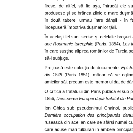
firesc, de altfel, să fie aşa, întrucât ele
produsese şi se hrănea zilnic o mare duşmănie
în două tabere, urmau între dânşii - în f
începuseră împotriva duşmanilor ţării.
În acelaşi fel sunt scrise şi celelalte broşuri
une Roumanie turcophile
(Paris, 1854),
Les t
în care susţine alipirea românilor de Turcia p
să-i subjuge.
Preţioasă este colecţia de documente:
Episto
din 1848
(Paris 1851), măcar că se oglinde
amicilor săi, precum este memoriul dat de dân
O critică a tratatului din Paris publică el su
1856;
Descrierea Europei după tratatul din Pa
Ion Ghica sub pseudonimul Chainoi, publi
Dernière occupation des principautés danu
rusească din acel an care se sfârşi numai cu
care aduse mari tulburări în ambele principat