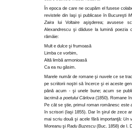
În epoca de care ne ocupăm el fusese colabora
revistele din Iaşi şi publicase în Bucureşti
M
Zaira
lui Voltaire aşişderea; avusese sc
Alexandrescu şi dăduse la lumină poezia c
rămâie:
Mult e dulce şi frumoasă
Limba ce vorbim,
Altă limbă armonioasă
Ca ea nu găsim.
Marele număr de romane şi nuvele ce se trad
pe scriitorii noştri să încerce şi ei aceste g
până acum - şi unele bune; acum se publi
lacrimă a poetului Cârlova
(1850). Romane îns
Pe cât se ştie, primul roman românesc este al
în scrisori (Iaşi 1855). Dar în şirul de zece
mai scriu două şi acele fără importanţă:
Un v
Moreanu şi
Radu Buzescu
(Buc. 1858) de I. 