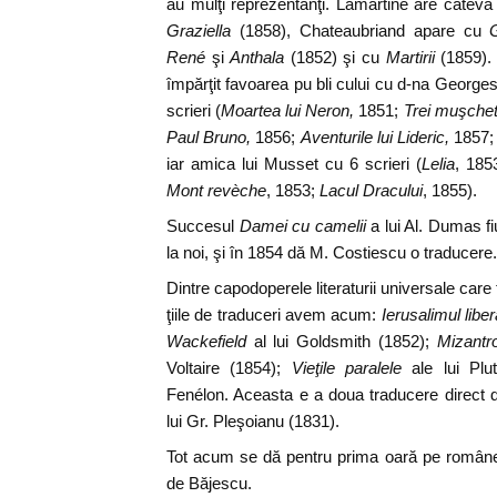
au mulţi reprezentanţi. Lamartine are câteva 
Graziella
(1858), Chateaubriand apare cu
G
René
şi
Anthala
(1852) şi cu
Martirii
(1859). 
împărţit favoarea pu bli cului cu d-na Georges
scrieri (
Moartea lui Neron,
1851;
Trei muşchet
Paul Bruno,
1856;
Aventurile lui Lideric,
1857
iar amica lui Musset cu 6 scrieri (
Lelia
, 185
Mont revèche
, 1853;
Lacul Dracului
, 1855).
Succesul
Damei cu camelii
a lui Al. Dumas f
la noi, şi în 1854 dă M. Costiescu o traducere.
Dintre capodoperele literaturii universale care 
ţiile de traduceri avem acum:
Ierusalimul liber
Wackefield
al lui Goldsmith (1852);
Mizantr
Voltaire (1854);
Vieţile paralele
ale lui Plu
Fenélon. Aceasta e a doua traducere direct 
lui Gr. Pleşoianu (1831).
Tot acum se dă pentru prima oară pe român
de Băjescu.