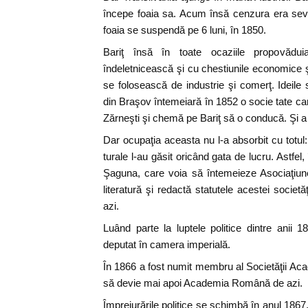
începe foaia sa. Acum însă cenzura era seve
foaia se suspendă pe 6 luni, în 1850.
Bariţ însă în toate ocaziile propovădu
îndeletnicească şi cu chestiunile economice ş
se folosească de industrie şi comerţ. Ideile s
din Braşov întemeiară în 1852 o socie tate car
Zărneşti şi chemă pe Bariţ să o conducă. Şi 
Dar ocupaţia aceasta nu l-a absorbit cu totul: l
turale l-au găsit oricând gata de lucru. Astfel
Şaguna, care voia să întemeieze Asociaţiune
literatură şi redactă statutele acestei societ
azi.
Luând parte la luptele politice dintre anii 
deputat în camera imperială.
În 1866 a fost numit membru al Societăţii Ac
să devie mai apoi Academia Română de azi.
Împrejurările politice se schimbă în anul 1867