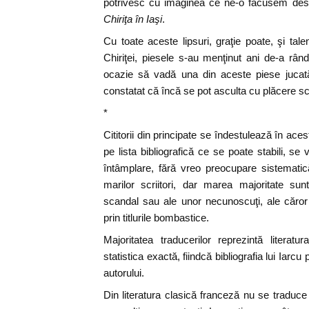
potrivesc cu imaginea ce ne-o făcusem despr
Chiriţa în Iaşi
.
Cu toate aceste lipsuri, graţie poate, şi tale
Chiriţei, piesele s-au menţinut ani de-a rân
ocazie să vadă una din aceste piese jucată
constatat că încă se pot asculta cu plăcere scri
*
Cititorii din principate se îndestulează în ace
pe lista bibliografică ce se poate stabili, se
întâmplare, fără vreo preocupare sistematic
marilor scriitori, dar marea majoritate sun
scandal sau ale unor necunoscuţi, ale căror
prin titlurile bombastice.
Majoritatea traducerilor reprezintă literat
statistica exactă, fiindcă bibliografia lui Iarc
autorului.
Din literatura clasică franceză nu se traduce