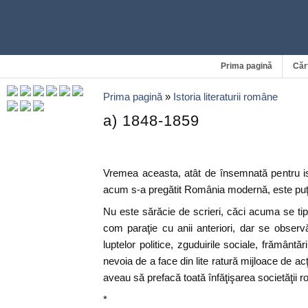
Prima pagină
Căr
Prima pagină
»
Istoria literaturii române
a) 1848-1859
Vremea aceasta, atât de însemnată pentru ist
acum s-a pregătit România modernă, este puţi
Nu este sărăcie de scrieri, căci acuma se tipă
com paraţie cu anii anteriori, dar se observă
luptelor politice, zguduirile sociale, frământări
nevoia de a face din lite ratură mijloace de acţ
aveau să prefacă toată înfăţişarea societăţii r
*