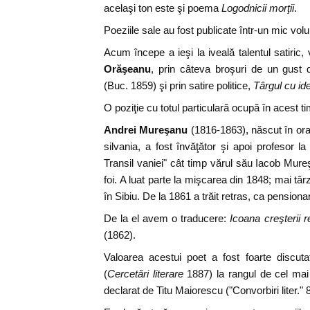
acelaşi ton este şi poema
Logodnicii morţii
.
Poeziile sale au fost publicate într-un mic vo
Acum începe a ieşi la iveală talentul satiric, 
Orăşeanu
, prin câteva broşuri de un gust
(Buc. 1859) şi prin satire politice,
Târgul cu ide
O poziţie cu totul particulară ocupă în acest 
Andrei Mureşanu
(1816-1863), născut în oraşu
silvania, a fost învăţător şi apoi profesor l
Transil vaniei" cât timp vărul său Iacob Mur
foi. A luat parte la mişcarea din 1848; mai târz
în Sibiu. De la 1861 a trăit retras, ca pensionar
De la el avem o traducere:
Icoana creşterii r
(1862).
Valoarea acestui poet a fost foarte discut
(
Cercetări literare
1887) la rangul de cel mai 
declarat de Titu Maiorescu ("Convorbiri liter." 8