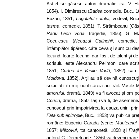
Astfel se găsesc autori dramatici ca: V. Ha
1854), I. Dimitrescu (
Badea
comedie, Buc., 1
Buzău, 1851;
Logofătul satului
, vodevil, Buc
tasma
, comedie, 1851), T. Strâmbeanu (
Căs
Radu Leon Vodă
, tragedie, 1856), G. Ma
Coculescu (
Necazul Catinchii
, comedie,
întâmplător tipăresc câte ceva şi sunt cu de
fecund, foarte fecund, dar lipsit de talent şi d
scrisului este Alexandru Pelimon, care scr
1851;
Curtea lui Vasile Vodă
, 1852) sau
Moldova
, 1852). Alţii au să devină cunoscuţi p
societăţii în mij locul căreia au trăit. Vasile
amorului
, dramă, 1849) va fi avocat şi om poli
Corvin
, dramă, 1850, Iaşi) va fi, de asemene
cunoscut prin împotrivirea la cauza unirii prin
Fata sub epitropie
, Buc., 1853) va publica preţi
române; Eugeniu Carada (scrie:
Munteanul ş
1857;
Milcovul
, tot canţonetă, 1858 şi
Fraţ
actorul C. Demetriade, 1856) va deveni mare fi