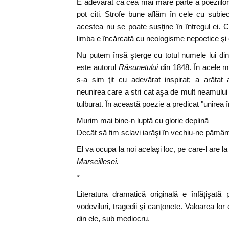
E adevărat că cea mai mare parte a poeziilor 
pot citi. Strofe bune aflăm în cele cu subiec
acestea nu se poate susţine în întregul ei. C
limba e încărcată cu neologisme nepoetice şi
Nu putem însă şterge cu totul numele lui din is
este autorul
Răsunetului
din 1848. În acele m
s-a sim ţit cu adevărat inspirat; a arătat ai
neunirea care a stri cat aşa de mult neamului 
tulburat. În această poezie a predicat "unirea în
Murim mai bine-n luptă cu glorie deplină
Decât să fim sclavi iarăşi în vechiu-ne pămân
El va ocupa la noi acelaşi loc, pe care-l are la
Marseillesei.
*
Literatura dramatică originală e înfăţişată
vodeviluri, tragedii şi canţonete. Valoarea lo
din ele, sub mediocru.