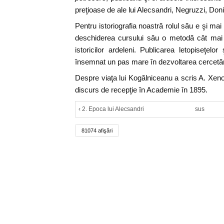
preţioase de ale lui Alecsandri, Negruzzi, Doni
Pentru istoriografia noastră rolul său e şi mai 
deschiderea cursului său o metodă cât mai s
istoricilor ardeleni. Publicarea letopiseţelo
însemnat un pas mare în dezvoltarea cercetăril
Despre viaţa lui Kogălniceanu a scris A. Xenop
discurs de recepţie în Academie în 1895.
‹ 2. Epoca lui Alecsandri
sus
81074 afişări