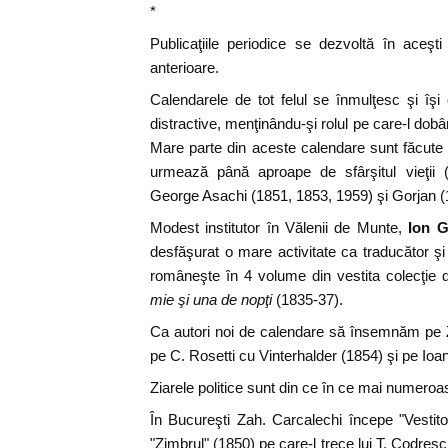
*
Publicaţiile periodice se dezvoltă în aceşt
anterioare.
Calendarele de tot felul se înmulţesc şi îşi d
distractive, menţinându-şi rolul pe care-l dobâ
Mare parte din aceste calendare sunt făcute t
urmează până aproape de sfârşitul vieţii
George Asachi (1851, 1853, 1959) şi Gorjan (
Modest institutor în Vălenii de Munte,
Ion G
desfăşurat o mare activitate ca traducător şi
româneşte în 4 volume din vestita colecţie 
mie şi una de nopţi
(1835-37).
Ca autori noi de calendare să însemnăm pe 
pe C. Rosetti cu Vinterhalder (1854) şi pe Ioan
Ziarele politice sunt din ce în ce mai numeroa
În Bucureşti Zah. Carcalechi începe "Vestitor
"Zimbrul" (1850) pe care-l trece lui T. Codresc