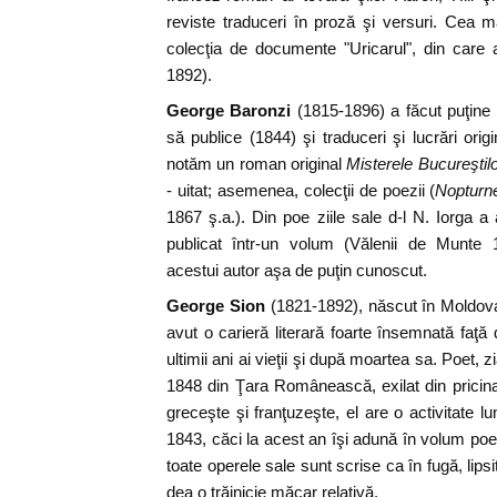
reviste traduceri în proză şi versuri. Cea 
colecţia de documente "Uricarul", din care
1892).
George Baronzi
(1815-1896) a făcut puţine s
să publice (1844) şi traduceri şi lucrări ori
notăm un roman original
Misterele Bucureştil
- uitat; asemenea, colecţii de poezii (
Nopturn
1867 ş.a.). Din poe ziile sale d-l N. Iorga 
publicat într-un volum (Vălenii de Munte 
acestui autor aşa de puţin cunoscut.
George Sion
(1821-1892), născut în Moldova
avut o carieră literară foarte însemnată faţă
ultimii ani ai vieţii şi după moartea sa. Poet, 
1848 din Ţara Românească, exilat din pricina
greceşte şi franţuzeşte, el are o activitate l
1843, căci la acest an îşi adună în volum poez
toate operele sale sunt scrise ca în fugă, lipsi
dea o trăinicie măcar relativă.