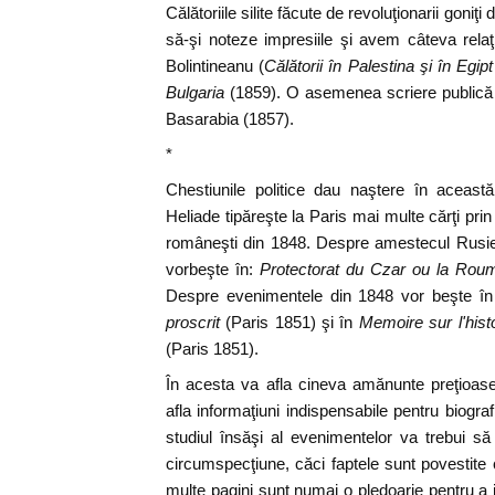
Călătoriile silite făcute de revoluţionarii goniţ
să-şi noteze impresiile şi avem câteva relaţi
Bolintineanu (
Călătorii în Palestina şi în Egipt
Bulgaria
(1859). O asemenea scriere publică 
Basarabia (1857).
*
Chestiunile politice dau naştere în această
Heliade tipăreşte la Paris mai multe cărţi pri
româneşti din 1848. Despre amestecul Rusiei î
vorbeşte în:
Protectorat du Czar ou la Roum
Despre evenimentele din 1848 vor beşte î
proscrit
(Paris 1851) şi în
Memoire sur l'hist
(Paris 1851).
În acesta va afla cineva amănunte preţioas
afla informaţiuni indispensabile pentru biograf
studiul însăşi al evenimentelor va trebui 
circumspecţiune, căci faptele sunt povestite 
multe pagini sunt numai o pledoarie pentru a j