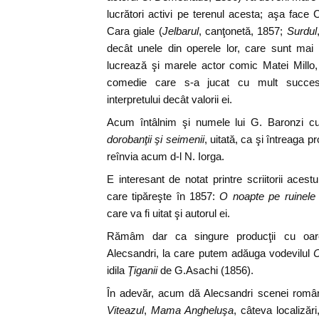
lucrători activi pe terenul acesta; aşa face
Cara giale (
Jelbarul
, canţonetă, 1857;
Surdul
decât unele din operele lor, care sunt mai 
lucrează şi marele actor comic Matei Mill
comedie care s-a jucat cu mult succes, 
interpretului decât valorii ei.
Acum întâlnim şi numele lui G. Baronzi 
dorobanţii şi seimenii
, uitată, ca şi întreaga p
reînvia acum d-l N. Iorga.
E interesant de notat printre scriitorii acest
care tipăreşte în 1857:
O noapte pe ruinele 
care va fi uitat şi autorul ei.
Rămâm dar ca singure producţii cu oare
Alecsandri, la care putem adăuga vodevilul
C
idila
Ţiganii
de G.Asachi (1856).
În adevăr, acum dă Alecsandri scenei româ
Viteazul
,
Mama Angheluşa
, câteva localizăr