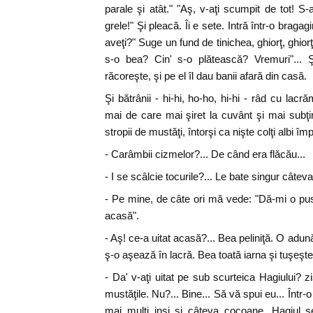
parale şi atât." "Aş, v-aţi scumpit de tot! S
grele!" Şi pleacă. Îi e sete. Intră într-o bragag
aveţi?" Suge un fund de tinichea, ghiorţ, ghior
s-o bea? Cin' s-o plătească? Vremuri"...
răcoreşte, şi pe el îl dau banii afară din casă.
Şi bătrânii - hi-hi, ho-ho, hi-hi - râd cu lac
mai de care mai şiret la cuvânt şi mai subţir
stropii de mustăţi, întorşi ca nişte colţi albi îm
- Carâmbii cizmelor?... De când era flăcău...
- I se scâlcie tocurile?... Le bate singur câteva 
- Pe mine, de câte ori mă vede: "Dă-mi o pust
acasă".
- Aş! ce-a uitat acasă?... Bea peliniţă. O adu
ş-o aşează în lacră. Bea toată iarna şi tuşeşte
- Da' v-aţi uitat pe sub scurteica Hagiului? zi
mustăţile. Nu?... Bine... Să vă spui eu... Într-
mai mulţi inşi şi câteva cocoane. Hagiul se