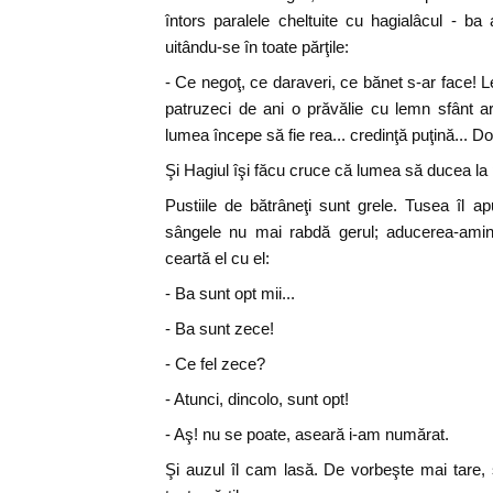
întors paralele cheltuite cu hagialâcul - b
uitându-se în toate părţile:
- Ce negoţ, ce daraveri, ce bănet s-ar face!
patruzeci de ani o prăvălie cu lemn sfânt ar
lumea începe să fie rea... credinţă puţină...
Şi Hagiul îşi făcu cruce că lumea să ducea la 
Pustiile de bătrâneţi sunt grele. Tusea îl a
sângele nu mai rabdă gerul; aducerea-amin
ceartă el cu el:
- Ba sunt opt mii...
- Ba sunt zece!
- Ce fel zece?
- Atunci, dincolo, sunt opt!
- Aş! nu se poate, aseară i-am numărat.
Şi auzul îl cam lasă. De vorbeşte mai tare, 