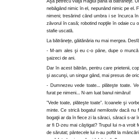
Aşa petrecu viaţa Hagiul până la bătrâneţe. Un
nebăgând nimic în el, nepunând nimic pe el. Fă
nimeni; tresărind când umbra i se încurca în
zăvorul în casă; robotind nopţile în odaie cu
stafie uscată.
La bătrâneţe, găitănăria nu mai mergea. Desfă
- M-am ales şi eu c-o pâne, dupe o muncă 
şaizeci de ani.
Dar în acest bătrân, pentru care prietenii, copi
şi ascunşi, un singur gând, mai presus de orice,
- Dumnezeu vede toate... plăteşte toate. V
furat pe nimeni... N-am luat banul nimărui!
"Vede toate, plăteşte toate". Icoanele şi vorb
minte. Ce strică bogatul nemilostiv dacă nu
bogaţii ar da în fiece zi la săraci, săracii s-ar 
ar fi D-zeu mai câştigat? Trupul lui n-a vroit 
de sărutat; pântecele lui n-au poftit la mâncări