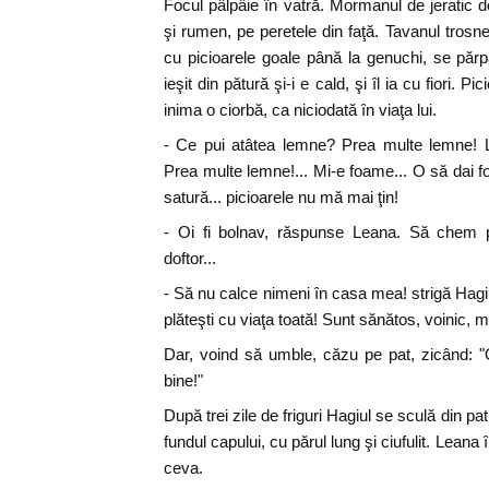
Focul pâlpâie în vatră. Mormanul de jeratic d
şi rumen, pe peretele din faţă. Tavanul trosn
cu picioarele goale până la genuchi, se părp
ieşit din pătură şi-i e cald, şi îl ia cu fiori. Pic
inima o ciorbă, ca niciodată în viaţa lui.
- Ce pui atâtea lemne? Prea multe lemne! Le
Prea multe lemne!... Mi-e foame... O să dai f
satură... picioarele nu mă mai ţin!
- Oi fi bolnav, răspunse Leana. Să chem p
doftor...
- Să nu calce nimeni în casa mea! strigă Hagiu
plăteşti cu viaţa toată! Sunt sănătos, voinic, m
Dar, voind să umble, căzu pe pat, zicând: "
bine!"
După trei zile de friguri Hagiul se sculă din pat
fundul capului, cu părul lung şi ciufulit. Leana 
ceva.