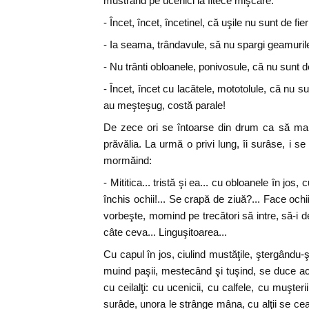
mustrând pe ucenici la fitece mişcare.
- Încet, încet, încetinel, că uşile nu sunt de fier
- Ia seama, trândavule, să nu spargi geamurile
- Nu trânti obloanele, ponivosule, că nu sunt de
- Încet, încet cu lacătele, mototolule, că nu su
au meşteşug, costă parale!
De zece ori se întoarse din drum ca să mai
prăvălia. La urmă o privi lung, îi surâse, i s
mormăind:
- Mititica... tristă şi ea... cu obloanele în jos
închis ochii!... Se crapă de ziuă?... Face ochi
vorbeşte, momind pe trecători să intre, să-i d
câte ceva... Linguşitoarea...
Cu capul în jos, ciulind mustăţile, ştergându-ş
muind paşii, mestecând şi tuşind, se duce a
cu ceilalţi: cu ucenicii, cu calfele, cu muşterii
surâde, unora le strânge mâna, cu alţii se cea