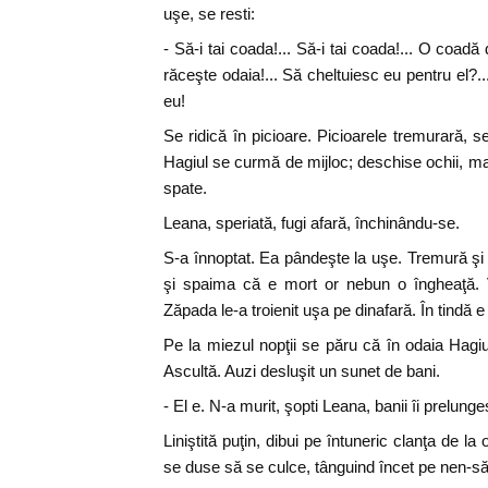
uşe, se resti:
- Să-i tai coada!... Să-i tai coada!... O coadă 
răceşte odaia!... Să cheltuiesc eu pentru el?..
eu!
Se ridică în picioare. Picioarele tremurară, se 
Hagiul se curmă de mijloc; deschise ochii, mar
spate.
Leana, speriată, fugi afară, închinându-se.
S-a înnoptat. Ea pândeşte la uşe. Tremură şi i
şi spaima că e mort or nebun o îngheaţă. Vâ
Zăpada le-a troienit uşa pe dinafară. În tindă e f
Pe la miezul nopţii se păru că în odaia Hagiu
Ascultă. Auzi desluşit un sunet de bani.
- El e. N-a murit, şopti Leana, banii îi prelun
Liniştită puţin, dibui pe întuneric clanţa de la
se duse să se culce, tânguind încet pe nen-s