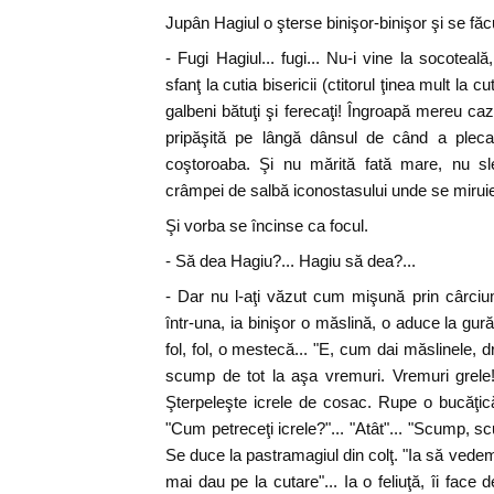
Jupân Hagiul o şterse binişor-binişor şi se fă
- Fugi Hagiul... fugi... Nu-i vine la socoteală
sfanţ la cutia bisericii (ctitorul ţinea mult la c
galbeni bătuţi şi ferecaţi! Îngroapă mereu ca
pripăşită pe lângă dânsul de când a pleca
coştoroaba. Şi nu mărită fată mare, nu sl
crâmpei de salbă iconostasului unde se miruieş
Şi vorba se încinse ca focul.
- Să dea Hagiu?... Hagiu să dea?...
- Dar nu l-aţi văzut cum mişună prin cârciumi
într-una, ia binişor o măslină, o aduce la gură 
fol, fol, o mestecă... "E, cum dai măslinele, d
scump de tot la aşa vremuri. Vremuri grele!
Şterpeleşte icrele de cosac. Rupe o bucăţică,
"Cum petreceţi icrele?"... "Atât"... "Scump, s
Se duce la pastramagiul din colţ. "Ia să vedem
mai dau pe la cutare"... Ia o feliuţă, îi face