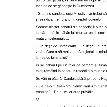
purcoi de galbeni, ci zece mii de copii ai lui, 
Iacă de ce se gândeşte la Dumnezeu.
- S-aprind candela, deşi Milostivul ar trebui să
şi se ridică, tremurând, în dreptul icoanelor.
Scoase binişor paharul din candelă; îl puse pe
iască; turnă în păhărelul murdar untdelemn 
roata untdelemnului...
- Un deşt de untdelemn!... un deşt!... e prea
ziuă... Cum o să mai vază Atotţiitorul o limbu
lumea cu lumina lui?...
Puse paharul pe un taler de pământ şi turn
taler, rămâind în pahar un rotocol d-o muchie d
Se vârî în pătură. Candela sfârâi şi trosni. Ha
- De ce-o fi trosnind? Semn rău! Am turnat
trosnind?... De nu mi-ar arde prăvălia!...
V