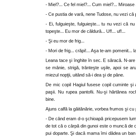
- Miel?... Ce fel miel?... Cum miel?... Miroase 
- Ce pustia de vară, nene Tudose, nu vezi că pl
- Ei, fulguieşte, fulguieşte... tu nu vezi că
topeşte... Eu mor de căldură... Uf!... uf!...
- Şi eu mor de frig...
- Mori de frig... crăpi!... Aşa te-am pomenit...
Leana tace şi înghite în sec. E săracă. N-are
se mânie, strigă, trânteşte uşile, apoi se ar
miezul nopţii, uitând să-i dea şi de pâne.
De mic copil Hagiul fusese copil cuminte şi a
paşii. Nu rupea pantofii. Nu-şi hărtănea r
bine.
Ajuns calfă la găitănărie, vorbea frumos şi cu p
- De când eram d-o şchioapă pricepusem lume
de tot că o cârpă din gunoi este o muncă de 
pui doparte. Şi dacă mama îmi dădea un ban d