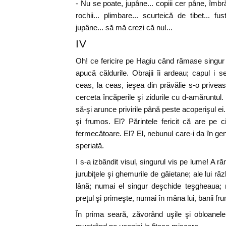
- Nu se poate, jupâne... copiii cer pâne, îmbr
rochii... plimbare... scurteică de tibet... f
jupâne... să mă crezi că nu!...
IV
Oh! ce fericire pe Hagiu când rămase singur s
apucă căldurile. Obrajii îi ardeau; capul i s
ceas, la ceas, ieşea din prăvălie s-o priveasc
cerceta încăperile şi zidurile cu d-amăruntul. 
să-şi arunce privirile până peste acoperişul ei
şi frumos. El? Părintele fericit că are pe
fermecătoare. El? El, nebunul care-i da în gen
speriată.
I s-a izbândit visul, singurul vis pe lume! A ră
jurubiţele şi ghemurile de găietane; ale lui ră
lână; numai el singur deşchide teşgheaua; 
preţul şi primeşte, numai în mâna lui, banii fru
În prima seară, zăvorând uşile şi obloanele, 