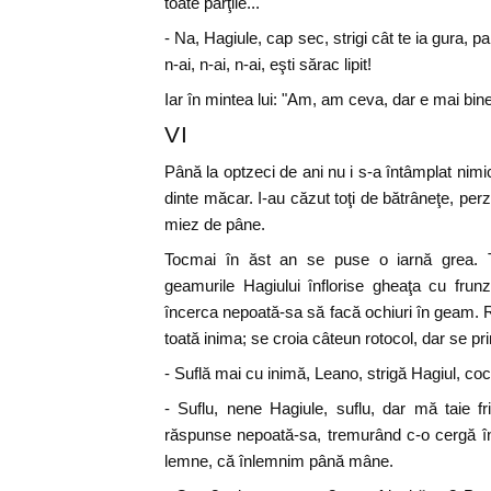
toate părţile...
- Na, Hagiule, cap sec, strigi cât te ia gura, pa
n-ai, n-ai, n-ai, eşti sărac lipit!
Iar în mintea lui: "Am, am ceva, dar e mai bi
VI
Până la optzeci de ani nu i s-a întâmplat nimi
dinte măcar. I-au căzut toţi de bătrâneţe, perzâ
miez de pâne.
Tocmai în ăst an se puse o iarnă grea. 
geamurile Hagiului înflorise gheaţa cu fru
încerca nepoată-sa să facă ochiuri în geam. Ro
toată inima; se croia câteun rotocol, dar se pri
- Suflă mai cu inimă, Leano, strigă Hagiul, cocol
- Suflu, nene Hagiule, suflu, dar mă taie fri
răspunse nepoată-sa, tremurând c-o cergă în
lemne, că înlemnim până mâne.