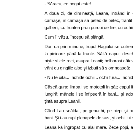
- Săracu, ce bogat este!
A doua zi, de dimineaţă, Leana, intrând în 
cămaşe, în cămaşa sa petec de petec, trântit c
galbeni, cu fruntea p-un purcoi de lire, cu ochii
Cum îl văzu, începu să plângă.
Dar, ca prin minune, trupul Hagiului se cutre
la picioare până la frunte. Săltă capul; desch
nişte sticle reci, asupra Leanii; bolborosi câ
vânt cu gingiile albe şi izbuti să slomnească:
- Nu te uita... închide ochii... ochii fură... închid
Căscă gura; limba i se mototoli în gât; capul îi
lungiră; mânele i se înfipseră în bani... şi ad
ţintă asupra Leanii.
Când l-au scăldat, pe genuchi, pe piept şi 
bani. Şi i-au rupt pleoapele de sus, şi ochii lu
Leana l-a îngropat cu alai mare. Zece popi, ar