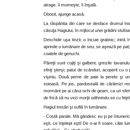
atrage, îi momeşte, îi înşală.
Obosit, ajunge acasă.
La răspântia din care se desface drumul îns
căsuţa Hagiului, în mijlocul unei grădini stufoa
Deschide uşa tinzii; o încuie grabnic; intră 
aprinde o lumânare de seu; se aşează pe pat; 
coatele de genuchi.
Păreţii sunt cojiţi şi galbeni; grinzile tavanul
sfinţi şterşi; patul de scânduri, acoperit cu o
vişiniu. Două perne de paie la perete şi un
soioasă. Pe jos, pardoseală de cărămizi rec
mormânt pe ai cărui ochi de geam, ca un sfert de
de frică să nu vezi morţii odihnindu-se cu feţel
Hagiul tresări şi suflă în lumânare.
- Costă parale. Mă gândesc eu şi pe întune
eşti, ce înţelept eşti! De n-ar fi soare, câte l