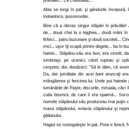
prăvălie!... Ce cheltuială!...
Abia se lungi în pat, şi gândurile începură, 
îndoielnice, posomorâte.
Bine că a rămas singur stăpân în prăvălie! J
de... două chei la o tejghea... două mâni în
firfirici... patru buzunare şi două socoteli... Cin
mici... uşor îţi scapă printre degete... ba în b
hainei... Stăpânu-său era bun, era cinstit, da
simbriaşi, pe ucenici, când rupeau şi spă
cerşetor, doi, douăzeci: "Să le dăm, că avem 
Da, dar jumătate din acei bani aruncaţi era
mângâierea şi fericirea lui. Unde pui hainele 
lumânările de Paşte, discurile, miruiala, căci î
cutia bisericii, de care îi era spaimă... Soc
numele stăpânului său produceau mai puţin ca
masa stăpânului, evlavia stăpânului şi nepr
găitanului.
Hagiul se rostogoleşte în pat. Prea e fericit.