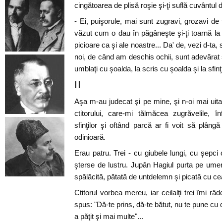
cingătoarea de plisă roşie şi-ţi suflă cuvântul di
- Ei, puişorule, mai sunt zugravi, grozavi de 
văzut cum o dau în păgâneşte şi-ţi toarnă la 
picioare ca şi ale noastre... Da' de, vezi d-ta,
noi, de când am deschis ochii, sunt adevărat sfin
umblaţi cu şoalda, la scris cu şoalda şi la sfinţ
II
Aşa m-au judecat şi pe mine, şi n-oi mai uita 
ctitorului, care-mi tălmăcea zugrăvelile, î
sfinţilor şi oftând parcă ar fi voit să plâng
odinioară.
Erau patru. Trei - cu giubele lungi, cu şepci
şterse de lustru. Jupân Hagiul purta pe umeri
spălăcită, pătată de untdelemn şi picată cu ce
Ctitorul vorbea mereu, iar ceilalţi trei îmi r
spus: "Dă-te prins, dă-te bătut, nu te pune cu c
a păţit şi mai multe"...