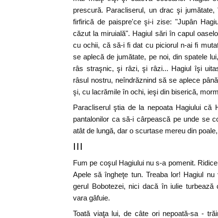
prescură. Paracliserul, un drac şi jumătate, î
firfirică de paispre'ce şi-i zise: "Jupân Hag
căzut la miruială". Hagiul sări în capul oaselor
cu ochii, că să-i fi dat cu piciorul n-ai fi mut
se aplecă de jumătate, pe noi, din spatele lui
râs straşnic, şi râzi, şi râzi... Hagiul îşi uit
râsul nostru, neîndrăznind să se aplece până l
şi, cu lacrămile în ochi, ieşi din biserică, mor
Paracliserul ştia de la nepoata Hagiului că H
pantalonilor ca să-i cârpească pe unde se c
atât de lungă, dar o scurtase mereu din poal
III
Fum pe coşul Hagiului nu s-a pomenit. Ridice v
Apele să îngheţe tun. Treaba lor! Hagiul nu v
gerul Bobotezei, nici dacă în iulie turbează 
vara gâfuie.
Toată viaţa lui, de câte ori nepoată-sa - tră