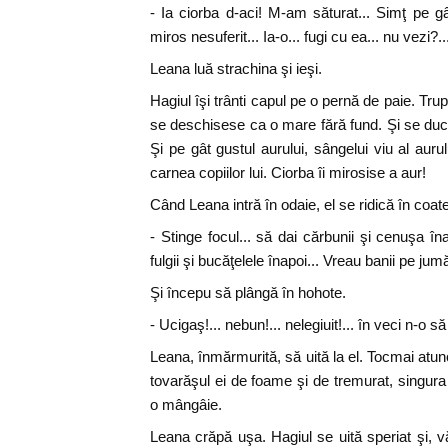
- Ia ciorba d-aci! M-am săturat... Simţ pe gâ
miros nesuferit... Ia-o... fugi cu ea... nu vezi?..
Leana luă strachina şi ieşi.
Hagiul îşi trânti capul pe o pernă de paie. Trupu
se deschisese ca o mare fără fund. Şi se du
Şi pe gât gustul aurului, sângelui viu al aurul
carnea copiilor lui. Ciorba îi mirosise a aur!
Când Leana intră în odaie, el se ridică în coate 
- Stinge focul... să dai cărbunii şi cenuşa îna
fulgii şi bucăţelele înapoi... Vreau banii pe jum
Şi începu să plângă în hohote.
- Ucigaş!... nebun!... nelegiuit!... în veci n-o să
Leana, înmărmurită, să uită la el. Tocmai atunc
tovarăşul ei de foame şi de tremurat, singura
o mângâie.
Leana crăpă uşa. Hagiul se uită speriat şi, 