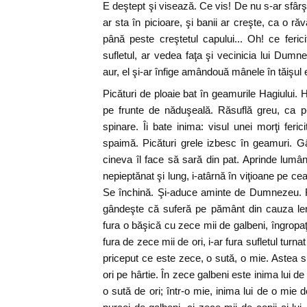
E deştept şi visează. Ce vis! De nu s-ar sfârşi
ar sta în picioare, şi banii ar creşte, ca o ră
până peste creştetul capului... Oh! ce ferici
sufletul, ar vedea faţa şi vecinicia lui Du
aur, el şi-ar înfige amândouă mânele în tăişul e
Picături de ploaie bat în geamurile Hagiului. 
pe frunte de năduşeală. Răsuflă greu, ca p
spinare. Îi bate inima: visul unei morţi feric
spaimă. Picături grele izbesc în geamuri. G
cineva îl face să sară din pat. Aprinde lumâ
nepieptănat şi lung, i-atârnă în viţioane pe cea
Se închină. Şi-aduce aminte de Dumnezeu. F
gândeşte că suferă pe pământ din cauza leneşi
fura o băşică cu zece mii de galbeni, îngropaţ
fura de zece mii de ori, i-ar fura sufletul turna
priceput ce este zece, o sută, o mie. Astea 
ori pe hârtie. În zece galbeni este inima lui de 
o sută de ori; într-o mie, inima lui de o mie 