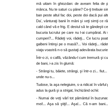
mă uitam în ghiozdan: de aveam felia de 
mânca. Nu te saturi cu pâne? Ce-ţi trebuie si
ban peste altul fac doi, peste doi dacă pui altul,
Da', vânturaţi banii în mâni şi veţi simţi ce 
cald când vă e frig. E destul să te gândeşti ce 
bucuria lucrului pe care nu l-ai cumpărat. Ai 
cumperi?... Râdeţi voi, râdeţi... Ce lucru poa
galbeni întinşi pe o masă?... Voi râdeţi... râdeţi
viaţa voastră n-o să gustaţi adevărata bucurie.
Într-o zi, o calfă, văzându-l cum tremură şi c
de bani, i-a zis în glumă:
- Strângi tu, băiete, strângi, şi într-o zi... fiut...
unde nu-s...
Tudose, la aşa nelegiuire, s-a ridicat în vârful 
adus la gură şi a strigat, închizând ochii:
- Numai de veţi vârî tot pământul în buzunar..
mei!... Aşa să ştiţi!... Aşa!... Că n-am bani