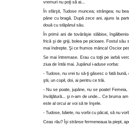
vremuri nu poţi să ai...
În sfârşit, Tudose muncea; strângea; nu be
pâne cu bragă. După zece ani, ajuns la parte,
două cu stăpânul său.
În primii ani de tovărăşie slăbise, îngălbeni
frică şi de griji, bolea pe picioare. Fostul său 
mai îndrepte. Şi ce frumos mânca! Oscior pest
Se mai întremase. Erau cu toţii pe iarbă verd
ziua de întâi mai. Jupânul i-aduse vorba:
- Tudose, nu vrei tu să-ţi găsesc o fată bună,
ştii, un copil, doi, ai pentru ce trăi.
- Nu se poate, jupâne, nu se poate! Femeia,
învăţătură... şi n-am de unde... Ce bruma am 
este al orcui ar voi să te înşele.
- Tudose, băiete, nu vorbi cu păcat, să nu vorb
Ceas rău? Îşi strânse fermeneaua la piept, ap