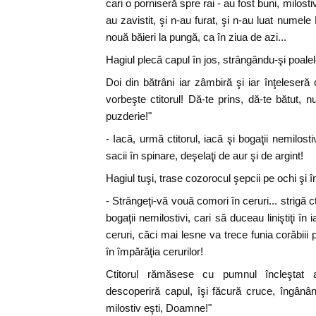
cari o porniseră spre rai - au fost buni, milostivi
au zavistit, şi n-au furat, şi n-au luat numel
nouă băieri la pungă, ca în ziua de azi...
Hagiul plecă capul în jos, strângându-şi poalele
Doi din bătrâni iar zâmbiră şi iar înţeleseră
vorbeşte ctitorul! Dă-te prins, dă-te bătut, n
puzderie!"
- Iacă, urmă ctitorul, iacă şi bogaţii nemilos
sacii în spinare, deşelaţi de aur şi de argint!
Hagiul tuşi, trase cozorocul şepcii pe ochi şi î
- Strângeţi-vă vouă comori în ceruri... strigă
bogaţii nemilostivi, cari să duceau liniştiţi în
ceruri, căci mai lesne va trece funia corăbiii 
în împărăţia cerurilor!
Ctitorul rămăsese cu pumnul încleştat asu
descoperiră capul, îşi făcură cruce, îngâ
milostiv eşti, Doamne!"