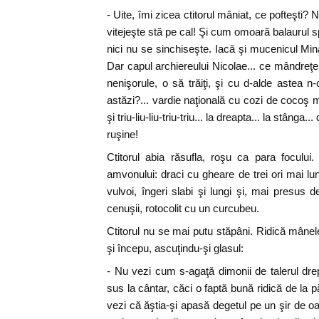
- Uite, îmi zicea ctitorul mâniat, ce pofteşti
vitejeşte stă pe cal! Şi cum omoară balaurul 
nici nu se sinchiseşte. Iacă şi mucenicul Min
Dar capul archiereului Nicolae... ce mândreţe,
nenişorule, o să trăiţi, şi cu d-alde astea n-
astăzi?... vardie naţională cu cozi de cocoş m
şi triu-liu-liu-triu-triu... la dreapta... la stânga...
ruşine!
Ctitorul abia răsufla, roşu ca para foculu
amvonului: draci cu gheare de trei ori mai lu
vulvoi, îngeri slabi şi lungi şi, mai presus 
cenuşii, rotocolit cu un curcubeu.
Ctitorul nu se mai putu stăpâni. Ridică mânel
şi începu, ascuţindu-şi glasul:
- Nu vezi cum s-agaţă dimonii de talerul drepţ
sus la cântar, căci o faptă bună ridică de la 
vezi că ăştia-şi apasă degetul pe un şir de oa