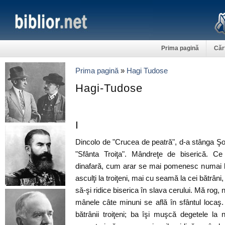
Prima pagină
Căr
Prima pagină
»
Hagi Tudose
Hagi-Tudose
I
Dincolo de "Crucea de peatră", d-a stânga Şose
"Sfânta Troiţa". Mândreţe de biserică. Ce
dinafară, cum arar se mai pomenesc numai la
asculţi la troiţeni, mai cu seamă la cei bătrâni
să-şi ridice biserica în slava cerului. Mă rog
mânele câte minuni se află în sfântul locaş
bătrânii troiţeni; ba îşi muşcă degetele la