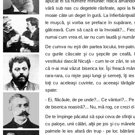
apucat ei să numere minunile: ridică amândouă
vâră sub nas cu degetele răsfirate, apoi la f
moaie câte un deget în gură. La înfierbânţeală,
le muşcă, şi vorba se preface în supărare, 
gâlceavă. Cum să cază ei la învoială?... Fi
numai cum vrea el, iar nu cum laudă şi numără 
De cumva nu eşti din partea locului, trei-patru
cu gurile căscate şi cu şepcile pe ceafă, l
vestitului dascăl Nicuţă - cum te-or zări, te si
că n-ai mai văzut biserica lor. Îşi freacă mâni
rara-rara, cu nişte paşi lungi şi semeţi, îţi ies
toţi cu aceleaşi cuvinte, cu aceeaşi tărăgă
spate:
- Ei, flăcăule, de pe unde?... Ce vânturi?... Pe l
de biserica noastră?... Nu, mă rog, ce crezi d-t
De te împinge păcatul să spui ceva de sfinţii usca
cu paloşe, unii călări, alţii pe jos şi cu mâne
palmele le ies afară din trup - pe loc bătrânii 