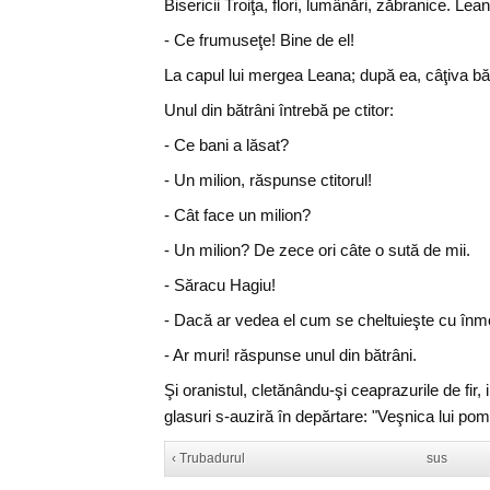
Bisericii Troiţa, flori, lumânări, zăbranice. Lean
- Ce frumuseţe! Bine de el!
La capul lui mergea Leana; după ea, câţiva bătrâ
Unul din bătrâni întrebă pe ctitor:
- Ce bani a lăsat?
- Un milion, răspunse ctitorul!
- Cât face un milion?
- Un milion? De zece ori câte o sută de mii.
- Săracu Hagiu!
- Dacă ar vedea el cum se cheltuieşte cu înmo
- Ar muri! răspunse unul din bătrâni.
Şi oranistul, cletănându-şi ceaprazurile de fir, 
glasuri s-auziră în depărtare: "Veşnica lui pom
‹ Trubadurul
sus