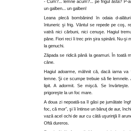
- Cum?... lemne acum?... pe frigul ăsta? P-a
un galben... un galben!
Leana plecă bombănind în odaia d-alături.
întuneric şi frig. Vântul se repede pe coş, 
vatră nici cărbuni, nici cenuşe. Hagiul tre
pâne. Fiori reci îi trec prin şira spinării. Nu-şi
la genuchi.
Zăpada se ridică până la geamuri. În toată 
câne.
Hagiul adoarme, mâhnit că, dacă iarna va ţ
lemne. Şi ce scumpe trebuie să fie lemnele. 
lipit. A adormit. Se mişcă. Se învârteşte
prigoreşte la un foc mare.
A doua zi nepoată-sa îl găsi pe jumătate îngh
foc, că mor", şi îi întinse un bănuţ de aur, înch
vază acel ochi de aur cu câtă uşurinţă îl arun
Oftă dureros.