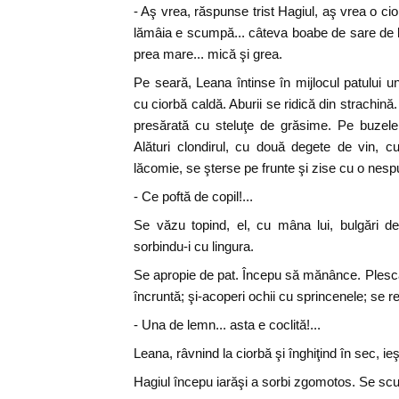
- Aş vrea, răspunse trist Hagiul, aş vrea o cior
lămâia e scumpă... câteva boabe de sare de lă
prea mare... mică şi grea.
Pe seară, Leana întinse în mijlocul patului u
cu ciorbă caldă. Aburii se ridică din strachin
presărată cu steluţe de grăsime. Pe buzele s
Alături clondirul, cu două degete de vin, c
lăcomie, se şterse pe frunte şi zise cu o nesp
- Ce poftă de copil!...
Se văzu topind, el, cu mâna lui, bulgări de
sorbindu-i cu lingura.
Se apropie de pat. Începu să mănânce. Plescăi;
încruntă; şi-acoperi ochii cu sprincenele; se r
- Una de lemn... asta e coclită!...
Leana, râvnind la ciorbă şi înghiţind în sec, ie
Hagiul începu iarăşi a sorbi zgomotos. Se scut