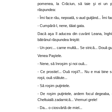
pomenea, la Crăciun, să taie şi ei un por
răspundea:
- Îmi face rău, nepoată, s-aud guiţând... Îmi fac
- Cumpără-l, nene, tăiat gata.
Dacă aşa îl aducea din cuvânt Leana, înghiţ
bătrânul răspundea liniştit:
- Un porc... carne multă... Se strică... Două gu
Venea Paştele.
- Nene, să înroşim şi noi ouă...
- Ce prostie!... Ouă roşii?... Nu e mai bine
roşii, ouă stătute...
- Să roşim puţintele.
- De roşim puţintele, ardem focul degeaba,
Cheltuială zadarnică... Vremuri grele!
- Da... o ciosvârtă de miel...