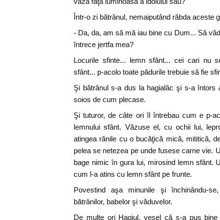
vază faţa luminoasă a idolului său?
Într-o zi bătrânul, nemaiputând răbda aceste g
- Da, da, am să mă iau bine cu Dum... Să văd l
întrece jertfa mea?
Locurile sfinte... lemn sfânt... cei cari nu
sfânt... p-acolo toate pădurile trebuie să fie sfin
Şi bătrânul s-a dus la hagialâc şi s-a întors
soios de cum plecase.
Şi tuturor, de câte ori îl întrebau cum e p-a
lemnului sfânt. Văzuse el, cu ochii lui, lep
atingea rănile cu o bucăţică mică, mititică, d
pelea se netezea pe unde fusese carne vie. Un
bage nimic în gura lui, mirosind lemn sfânt. U
cum l-a atins cu lemn sfânt pe frunte.
Povestind aşa minunile şi închinându-se
bătrânilor, babelor şi văduvelor.
De multe ori Hagiul, vesel că s-a pus bine