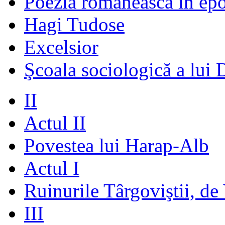
Poezia românească în ep
Hagi Tudose
Excelsior
Şcoala sociologică a lui 
II
Actul II
Povestea lui Harap-Alb
Actul I
Ruinurile Târgoviştii, de
III