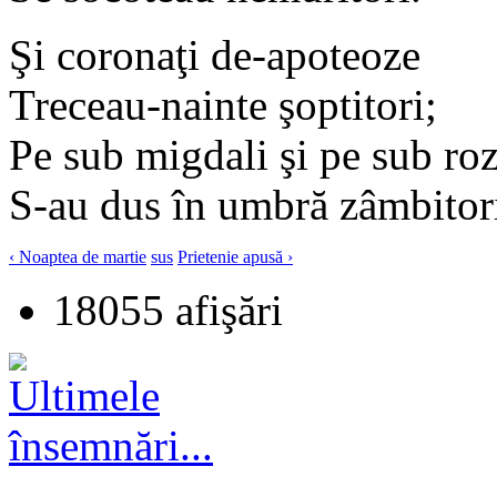
Şi coronaţi de-apoteoze
Treceau-nainte şoptitori;
Pe sub migdali şi pe sub ro
S-au dus în umbră zâmbitor
‹ Noaptea de martie
sus
Prietenie apusă ›
18055 afişări