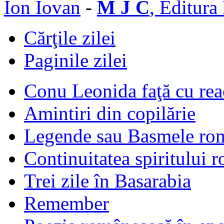
Ion Iovan
-
M J C
, Editura
Cărţile zilei
Paginile zilei
Conu Leonida faţă cu rea
Amintiri din copilărie
Legende sau Basmele ro
Continuitatea spiritului 
Trei zile în Basarabia
Remember