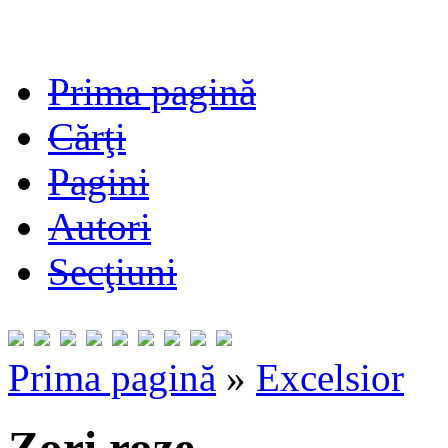
Prima pagină
Cărţi
Pagini
Autori
Secţiuni
Prima pagină
»
Excelsior