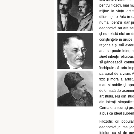
pentru filozofi, mai 
mijloc la viaţa art
diferenţiere. Arta în 
numai pentru dânşii
deopotrivă nu are sen
şi nu există nici un 
conştiinţele în grupe 
raţională şi silă exte
arta se poate interpre
slujit
intenţii religioa
să gândească, confundâ
închipuie că arta imp
paragraf de civism. A
fizic şi moral al artist
mari şi nobile şi apo
deformată de asemenea
artistului. Nu din stud
din intenţii simpatic
Cerna era scurt şi gro
a pus ca ideal suprem
Filozofic ori popul
deopotrivă, numai jocur
fetelor, ca şi de po