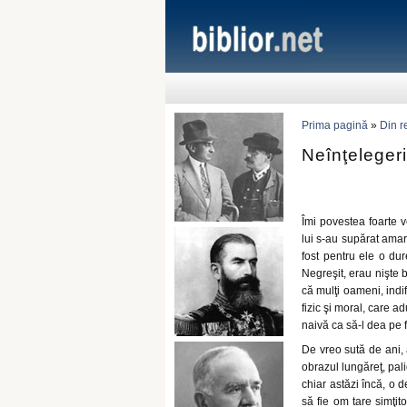
Prima pagină
»
Din r
Neînţelegeri 
Îmi povestea foarte v
lui s-au supărat amar 
fost pentru ele o du
Negreşit, erau nişte 
că mulţi oameni, indife
fizic şi moral, care a
naivă ca să-l dea pe f
De vreo sută de ani, a
obrazul lungăreţ, pali
chiar astăzi încă, o 
să fie om tare simţito