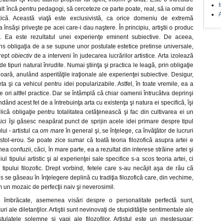
I
mult încă pentru pedagogi, să cerceteze ce parte poate, real, să ia omul de
A
istică. Această viaţă este exclusivistă, ca orice domeniu de extremă
ea însăşi priveşte pe acei care-i dau naştere. În principiu, artiştii o produc
. Ea este rezultatul unei experienţe eminent subiective. De aceea,
s obligaţia de a se supune unor postulate estetice pretinse universale,
drept
obiectiv
de a interveni în judecarea lucrărilor artistice. Arta izolează
de tipuri natural înrudite. Numai ştiinţa şi practica le leagă, prin obligaţie
rioară, anulând asperităţile iraţionale ale experienţei subiective. Desigur,
ta şi ca vehicul pentru idei popularizabile. Astfel, în toate vremile, ea a
se ori altfel practice. Dar se întâmplă că chiar oamenii întrucâtva deprinşi
nd acest fel de a întrebuinţa arta cu existenţa şi natura ei specifică, îşi
lică obligaţie pentru totalitatea cetăţenească şi fac din cultivarea ei un
ici îşi găsesc neapărat punct de sprijin acele idei primare despre tipul
ului - artistul ca
om mare
în general şi, se înţelege, ca învăţător de lucruri
stol-erou. Se poate zice sumar că toată teoria filozofică asupra artei e
 confuzii, căci, în mare parte, ea a rezultat din interese străine artei şi
iul tipului artistic şi al experienţei sale specifice s-a scos teoria artei, ci
e tipului filozofic. Drept vorbind, fetele care s-au necăjit aşa de rău că
s se găseau în înţelegere deplină cu tradiţia filozofică care, din vechime,
 un mozaic de perfecţii naiv şi neverosimil.
ar îmbrăcate, asemenea visări despre o personalitate perfectă sunt,
i ale diletanţilor. Artiştii sunt nevinovaţi de stupidităţile sentimentale ale
stulatele solemne şi vagi ale filozofilor. Artistul este un meşteşugar;