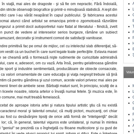
 în viaţă, mai ales de dragoste - şi să fie om nepractic. Fără îndoială,
din stricte observaţii biografice şi printr-o minuţioasă statistică. A ieşit din
antici care l-au vârât neapărat în capul publicului. Şi fabricarea acestui
tocmai atunci când artistul se emancipa printr-o zgomotoasă răzvrătire
gezul a primit docil autoportretul naiv flatat al literatului - fiindcă, zvelt
, din punct de vedere al intereselor serios burgeze, rămâne un subiect
muzant, decorativ şi instrument comod de satisfacţii vanitoase.
ndire primitivă fac pe omul de mijloc, cel cu intelectul slab diferenţiat, să-
om vestit ca un buchet în care sunt legate toate perfecţiile. Evlavia masei
e se cheamă artă o formează nişte rudimente de curiozitate admirativă
ului, care e, adeseori, om cu vază. Arta însă, pentru gelatinoasa gândire
de sport şi industrie sentimentală, producătoare de obiecte consacrate,
Volu
, ca valori ornamentale de care educaţia şi viaţa negreşit trebuie să ţină
tim că pentru gândirea şi uzul comun, aceste valori privesc mai ales pe
enii tineri de ambele sexe. Bărbaţii maturi sunt, în principiu, scutiţi de a
n liceele noastre, istoria artelor o învaţă numai fetele. Şi muzica este, în
le comune, mai mult treabă femeiască.
tat de aproape istoria artei şi natura tipului artistic ştiu că nu există
caracterul moral şi talentul omului; că mulţi pictori, muzicanţi, ori chiar
i au fost cu desăvârşire lipsiţi de orice altă formă de "inteligenţă" decât
or; că, în general, talentul viguros este unilateral, şi numai în mintea
i "geniul" se prezintă ca o îngheţată cu filoane multicolore şi cu gust de
diletantul îşi vede atunci propriul lui spirit, inform şi difuz. Este o întrebare