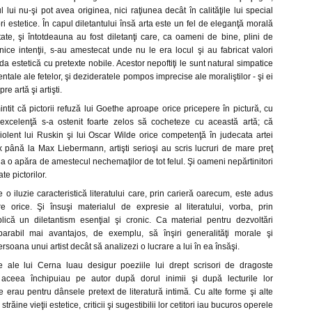
iul lui nu-şi pot avea originea, nici raţiunea decât în calităţile lui special
i estetice. În capul diletantului însă arta este un fel de eleganţă morală
ate, şi întotdeauna au fost diletanţi care, ca oameni de bine, plini de
nice intenţii, s-au amestecat unde nu le era locul şi au fabricat valori
da estetică cu pretexte nobile. Acestor nepoftiţi le sunt natural simpatice
mentale ale fetelor, şi dezideratele pompos imprecise ale moraliştilor - şi ei
re artă şi artişti.
ntit că pictorii refuză lui Goethe aproape orice pricepere în pictură, cu
 excelenţă s-a ostenit foarte zelos să cocheteze cu această artă; că
iolent lui Ruskin şi lui Oscar Wilde orice competenţă în judecata artei
x până la Max Liebermann, artişti serioşi au scris lucruri de mare preţ
i a o apăra de amestecul nechemaţilor de tot felul. Şi oameni nepărtinitori
te pictorilor.
 iluzie caracteristică literatului care, prin carieră oarecum, este adus
 orice. Şi însuşi materialul de expresie al literatului, vorba, prin
plică un diletantism esenţial şi cronic. Ca material pentru dezvoltări
mparabil mai avantajos, de exemplu, să înşiri generalităţi morale şi
soana unui artist decât să analizezi o lucrare a lui în ea însăşi.
e ale lui Cerna luau desigur poeziile lui drept scrisori de dragoste
 aceea închipuiau pe autor după dorul inimii şi după lecturile lor
e erau pentru dânsele pretext de literatură intimă. Cu alte forme şi alte
e străine vieţii estetice, criticii şi sugestibilii lor cetitori iau bucuros operele