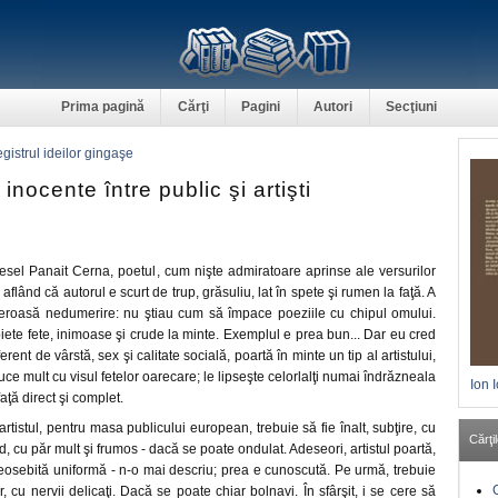
Prima pagină
Cărţi
Pagini
Autori
Secţiuni
egistrul ideilor gingaşe
inocente între public şi artişti
esel Panait Cerna, poetul, cum nişte admiratoare aprinse ale versurilor
aflând că autorul e scurt de trup, grăsuliu, lat în spete şi rumen la faţă. A
reroasă nedumerire: nu ştiau cum să împace poeziile cu chipul omului.
biete fete, inimoase şi crude la minte. Exemplul e prea bun... Dar eu cred
rent de vârstă, sex şi calitate socială, poartă în minte un tip al artistului,
duce mult cu visul fetelor oarecare; le lipseşte celorlalţi numai îndrăzneala
Ion 
aţă direct şi complet.
rtistul, pentru masa publicului european, trebuie să fie înalt, subţire, cu
Cărţil
d, cu păr mult şi frumos - dacă se poate ondulat. Adeseori, artistul poartă,
deosebită uniformă - n-o mai descriu; prea e cunoscută. Pe urmă, trebuie
r, cu nervii delicaţi. Dacă se poate chiar bolnavi. În sfârşit, i se cere să