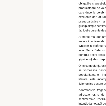
obligaţiile şi prestig
producătoare de valor
care duce la celebrit
excelente dar lătural
pseudoartistice - mar
şi stupidităţile senti
fac ideile curente desp
Ar trebui mai des ami
toate că universala
Whistler a tăgăduit v
sale. De la Delacroi
pentru a defini arta ş
şi pricepuţi dau drepta
Omnicompetenţa este o
să vorbească despre
popularitatea ei, im
literare, este inco
fizionomice despre per
Adoratoarele fraged
adresate lor, şi de
sentimentale. Poeziil
intenţii, dar tot atât d