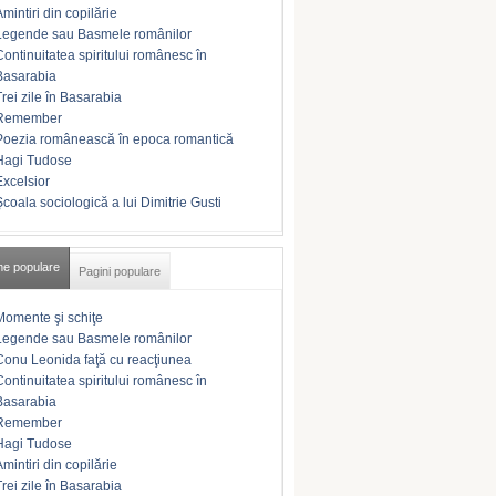
Amintiri din copilărie
Legende sau Basmele românilor
Continuitatea spiritului românesc în
Basarabia
Trei zile în Basarabia
Remember
Poezia românească în epoca romantică
Hagi Tudose
Excelsior
Şcoala sociologică a lui Dimitrie Gusti
me populare
Pagini populare
Momente şi schiţe
Legende sau Basmele românilor
Conu Leonida faţă cu reacţiunea
Continuitatea spiritului românesc în
Basarabia
Remember
Hagi Tudose
Amintiri din copilărie
Trei zile în Basarabia