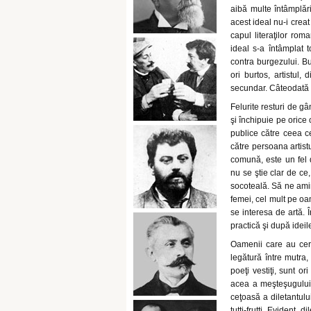
aibă multe întâmplări
acest ideal nu-i creat 
capul literaţilor rom
ideal s-a întâmplat 
contra burgezului. Bur
ori burtos, artistul
secundar. Câteodată a
Felurite resturi de gâ
şi închipuie pe orice 
publice către ceea c
către persoana artist
comună, este un fel 
nu se ştie clar de ce
socoteală. Să ne amin
femei, cel mult pe oam
se interesa de artă. Î
practică şi după idei
Oamenii care au cerce
legătură între mutra, 
poeţi vestiţi, sunt or
acea a meşteşugului l
ceţoasă a diletantulu
tutti-frutti. Evident, 