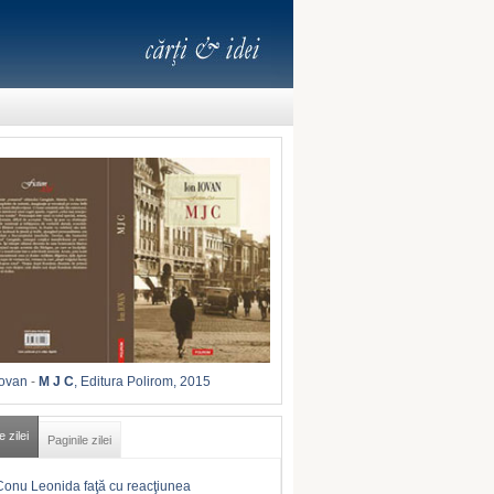
Iovan
-
M J C
, Editura Polirom, 2015
e zilei
Paginile zilei
Conu Leonida faţă cu reacţiunea