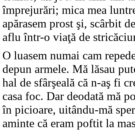
împrejurări; mica mea luntr
apărasem prost şi, scârbit d
aflu într-o viaţă de stricăciu
O luasem numai cam repede 
depun armele. Mă lăsau puter
hal de sfârşeală că n-aş fi cr
casa foc. Dar deodată mă po
în picioare, uitându-mă spe
aminte că eram poftit la mas