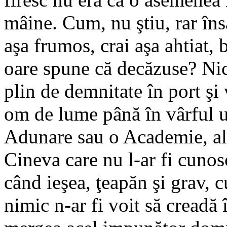
mâine. Cum, nu ştiu, rar îns
aşa frumos, crai aşa ahtiat,
oare spune că decăzuse? Ni
plin de demnitate în port şi
om de lume până în vârful u
Adunare sau o Academie, altu
Cineva care nu l-ar fi cunos
când ieşea, ţeapăn şi grav, c
nimic n-ar fi voit să creadă 