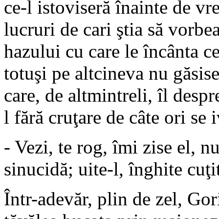
ce-l istoviseră înainte de v
lucruri de cari ştia să vorbe
hazului cu care le încânta ce
totuşi pe altcineva nu găsise
care, de altmintreli, îl despr
l fără cruţare de câte ori se i
- Vezi, te rog, îmi zise el, 
sinucidă; uite-l, înghite cuţi
Într-adevăr, plin de zel, Gor