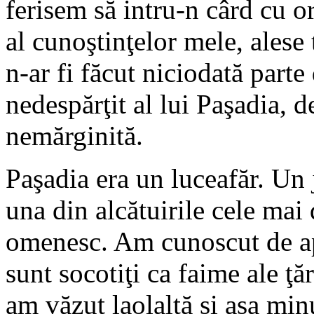
ferisem să intru-n cârd cu or
al cunoştinţelor mele, alese
n-ar fi făcut niciodată parte
nedespărţit al lui Paşadia, 
nemărginită.
Paşadia era un luceafăr. Un j
una din alcătuirile cele mai
omenesc. Am cunoscut de ap
sunt socotiţi ca faime ale ţăr
am văzut laolaltă şi aşa min