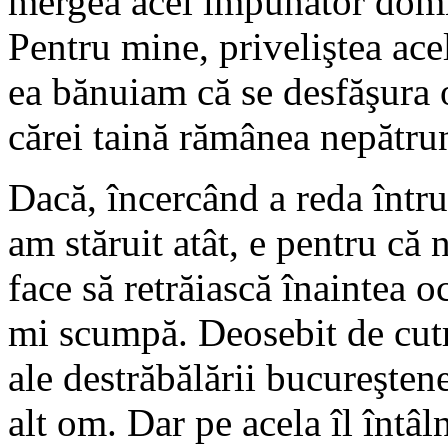
mergea acel impunător domn 
Pentru mine, priveliştea acel
ea bănuiam că se desfăşura 
cărei taină rămânea nepătru
Dacă, încercând a reda întru
am stăruit atât, e pentru că 
face să retrăiască înaintea o
mi scumpă. Deosebit de cutr
ale destrăbălării bucureşten
alt om. Dar pe acela îl întâ