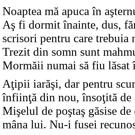
Noaptea mă apuca în aşternu
Aş fi dormit înainte, dus, f
scrisori pentru care trebuia 
Trezit din somn sunt mahmur,
Mormăii numai să fiu lăsat 
Aţipii iarăşi, dar pentru scu
înfiinţă din nou, însoţită d
Mişelul de poştaş găsise de 
mâna lui. Nu-i fusei recunos