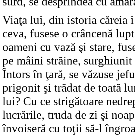
surd, se desprindea cu amără
Viaţa lui, din istoria căreia 
ceva, fusese o crâncenă lupt
oameni cu vază şi stare, fuse
pe mâini străine, surghiunit 
Întors în ţară, se văzuse jefui
prigonit şi trădat de toată 
lui? Cu ce strigătoare nedre
lucrările, truda de zi şi noap
învoiseră cu toţii să-l îngro