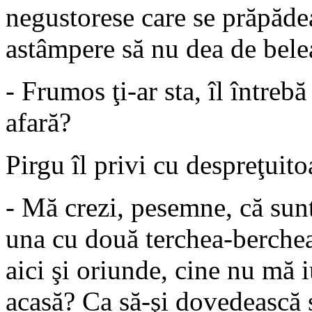
negustorese care se prăpădea 
astâmpere să nu dea de bele
- Frumos ţi-ar sta, îl întrebă 
afară?
Pirgu îl privi cu despreţuito
- Mă crezi, pesemne, că sunt
una cu două terchea-berche
aici şi oriunde, cine nu mă 
acasă? Ca să-şi dovedească s