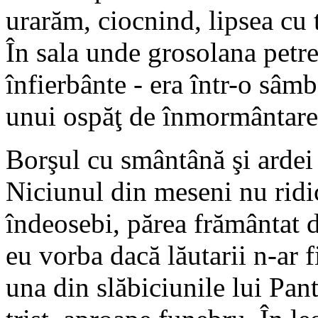
urarăm, ciocnind, lipsea cu 
În sala unde grosolana petr
înfierbânte - era într-o sâm
unui ospăţ de înmormântare
Borşul cu smântână şi ardei 
Niciunul din meseni nu ridic
îndeosebi, părea frământat 
eu vorba dacă lăutarii n-ar 
una din slăbiciunile lui Pan