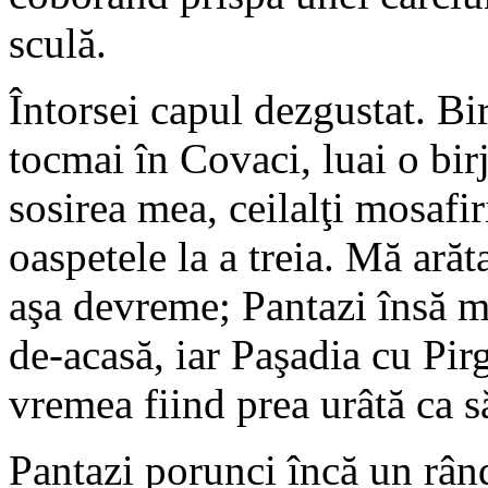
sculă.
Întorsei capul dezgustat. Bir
tocmai în Covaci, luai o bir
sosirea mea, ceilalţi mosafir
oaspetele la a treia. Mă arăta
aşa devreme; Pantazi însă m
de-acasă, iar Paşadia cu Pirg
vremea fiind prea urâtă ca s
Pantazi porunci încă un rân