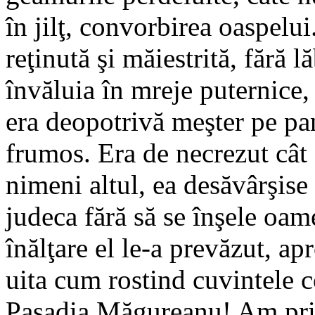
în jilţ, convorbirea oaspelu
reţinută şi măiestrită, fără l
învăluia în mreje puternice,
era deopotrivă meşter pe pan
frumos. Era de necrezut cât c
nimeni altul, ea desăvârşise
judeca fără să se înşele oam
înălţare el le-a prevăzut, apr
uita cum rostind cuvintele co
Paşadia Măgureanu! Am privi