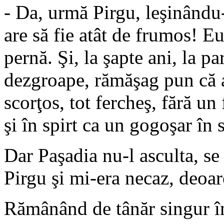
- Da, urmă Pirgu, leşinându-
are să fie atât de frumos! Eu
pernă. Şi, la şapte ani, la p
dezgroape, rămăşag pun că au
scorţos, tot fercheş, fără un
şi în spirt ca un gogoşar în s
Dar Paşadia nu-l asculta, se
Pirgu şi mi-era necaz, deoa
Rămânând de tânăr singur î