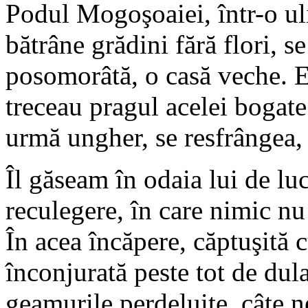
Podul Mogoşoaiei, într-o ul
bătrâne grădini fără flori, se
posomorâtă, o casă veche. Er
treceau pragul acelei bogate
urmă ungher, se resfrângea, 
Îl găseam în odaia lui de luc
reculegere, în care nimic nu
În acea încăpere, căptuşită c
înconjurată peste tot de dula
geamurile perdeluite, câte ne