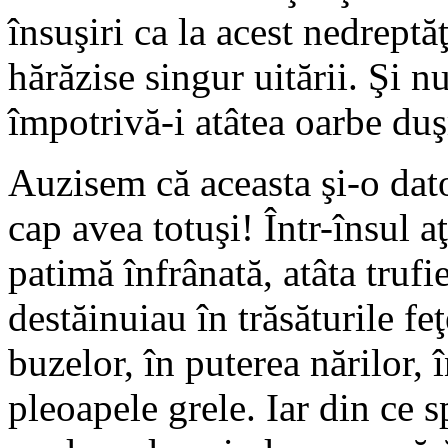
însuşiri ca la acest nedreptăţ
hărăzise singur uitării. Şi nu
împotrivă-i atâtea oarbe du
Auzisem că aceasta şi-o dato
cap avea totuşi! Într-însul aţ
patimă înfrânată, atâta trufi
destăinuiau în trăsăturile feţ
buzelor, în puterea nărilor, 
pleoapele grele. Iar din ce s