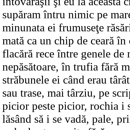
întovărăşii şi eu la această 
supăram întru nimic pe mare
minunata ei frumuseţe răsărit
mată ca un chip de ceară în 
flacără rece între genele de
nepăsătoare, în trufia fără m
străbunele ei când erau târât
sau trase, mai târziu, pe sc
picior peste picior, rochia i
lăsând să i se vadă, pale, pr