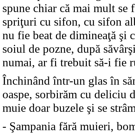
spune chiar că mai mult se 
spriţuri cu sifon, cu sifon al
nu fie beat de dimineaţă şi c
soiul de pozne, după săvârşir
numai, ar fi trebuit să-i fie
Închinând într-un glas în săn
oaspe, sorbirăm cu deliciu d
muie doar buzele şi se strâ
- Şampania fără muieri, bom