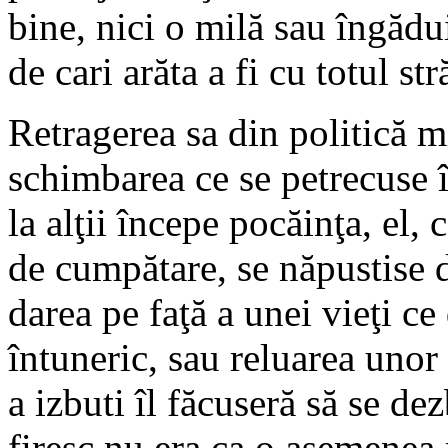
bine, nici o milă sau îngădu
de cari arăta a fi cu totul str
Retragerea sa din politică m
schimbarea ce se petrecuse î
la alţii începe pocăinţa, el, 
de cumpătare, se năpustise d
darea pe faţă a unei vieţi ce
întuneric, sau reluarea unor
a izbuti îl făcuseră să se de
firesc nu era ca o asemenea 