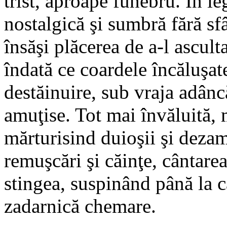
trist, aproape funebru. În le
nostalgică şi sumbră fără sfâ
însăşi plăcerea de a-l ascult
îndată ce coardele încăluşa
destăinuire, sub vraja adânc
amuţise. Tot mai învăluită, 
mărturisind duioşii şi dezamă
remuşcări şi căinţe, cântarea
stingea, suspinând până la ca
zadarnică chemare.