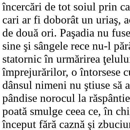
încercări de tot soiul prin ca
cari ar fi doborât un uriaş, a
de două ori. Paşadia nu fus
sine şi sângele rece nu-l păr
statornic în urmărirea ţelulu
împrejurărilor, o întorsese c
dânsul nimeni nu ştiuse să aş
pândise norocul la răspântie, 
poată smulge ceea ce, în chip
început fără caznă şi zbuciu