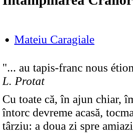
Întâmpinarea Crailor
Mateiu Caragiale
"... au tapis-franc nous étio
L. Protat
Cu toate că, în ajun chiar,
întorc devreme acasă, tocm
târziu: a doua zi spre amiazi