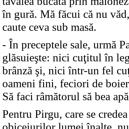
tăvălea bucata prin maioneză
în gură. Mă făcui că nu văd,
caute ceva sub masă.
- În preceptele sale, urmă P
glăsuieşte: nici cuţitul în le
brânză şi, nici într-un fel cu
oameni fini, feciori de boie
Să faci râmătorul să bea apă
Pentru Pirgu, care se credea
obiceiurilor lumei înalte, n