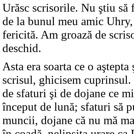
Urăsc scrisorile. Nu ştiu să 
de la bunul meu amic Uhry, 
fericită. Am groază de scriso
deschid.
Asta era soarta ce o aştepta
scrisul, ghicisem cuprinsul.
de sfaturi şi de dojane ce mi
început de lună; sfaturi să 
muncii, dojane că nu mă ma
în coadă, nelipsita urare ca