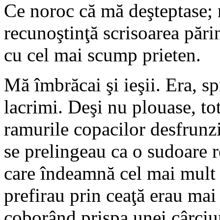
Ce noroc că mă deşteptase;
recunoştinţă scrisoarea pări
cu cel mai scump prieten.
Mă îmbrăcai şi ieşii. Era, s
lacrimi. Deşi nu plouase, to
ramurile copacilor desfrunziţ
se prelingeau ca o sudoare r
care îndeamnă cel mai mult la
prefirau prin ceaţă erau mai
coborând prispa unei cârciu