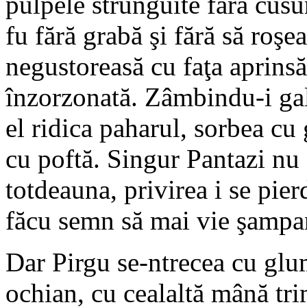
pulpele strunguite fără cusu
fu fără grabă şi fără să roşe
negustoreasă cu faţa aprinsă
înzorzonată. Zâmbindu-i gale
el ridica paharul, sorbea cu 
cu poftă. Singur Pantazi nu 
totdeauna, privirea i se pierd
făcu semn să mai vie şampa
Dar Pirgu se-ntrecea cu glu
ochian, cu cealaltă mână tri