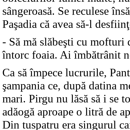
sângeroasă. Se reculese însă
Paşadia că avea să-l desfiinţ
- Să mă slăbeşti cu mofturi de
întorc foaia. Ai îmbătrânit n
Ca să împece lucrurile, Pant
şampania ce, după datina mes
mari. Pirgu nu lăsă să i se t
adăogă aproape o litră de ap
Din tuspatru era singurul ca