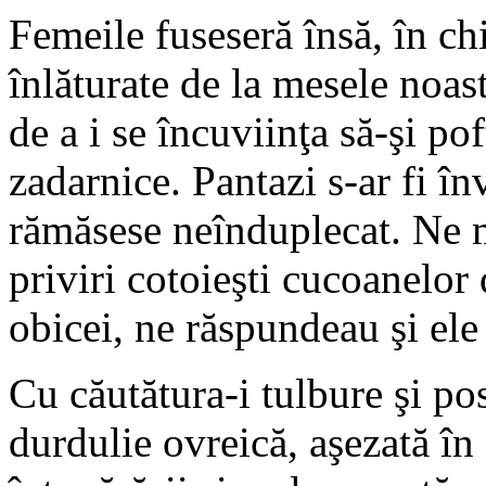
Femeile fuseseră însă, în ch
înlăturate de la mesele noast
de a i se încuviinţa să-şi p
zadarnice. Pantazi s-ar fi î
rămăsese neînduplecat. Ne 
priviri cotoieşti cucoanelor
obicei, ne răspundeau şi ele
Cu căutătura-i tulbure şi p
durdulie ovreică, aşezată în