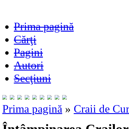
Prima pagină
Cărţi
Pagini
Autori
Secţiuni
Prima pagină
»
Craii de Cu