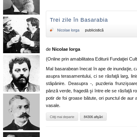
Trei zile în Basarabia
Nicolae Iorga
publicistică
de
Nicolae Iorga
(Online prin amabilitatea Editurii Fundaţiei C
Mal basarabean înecat în ape de inundaţie, ca
asupra terasamentului, ci se răsfaţă larg, liniş
stăpânire. Deasupra -, puzderia frunzişoar
pânză verde, fragedă şi între ele se răsfaţă rot
potir de foi groase bătute, ori punctul de aur a
vasale.
Citiţi mai departe
84306 afişări