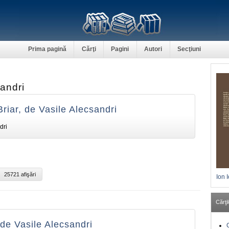
Prima pagină
Cărţi
Pagini
Autori
Secţiuni
andri
Briar, de Vasile Alecsandri
dri
25721 afişări
Ion 
Cărţil
de Vasile Alecsandri