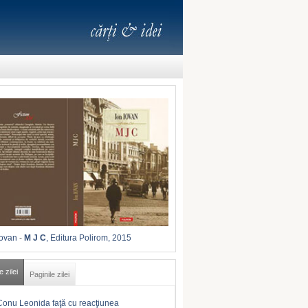
Iovan
-
M J C
, Editura Polirom, 2015
e zilei
Paginile zilei
Conu Leonida faţă cu reacţiunea