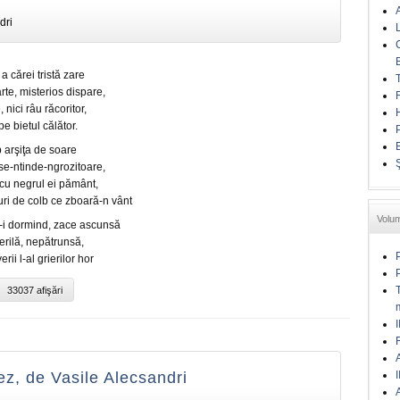
dri
 cărei tristă zare
rte, misterios dispare,
 nici râu răcoritor,
e bietul călător.
 arşiţa de soare
 se-ntinde-ngrozitoare,
cu negrul ei pământ,
uri de colb ce zboară-n vânt
Volu
u-i dormind, zace ascunsă
erilă, nepătrunsă,
ii l-al grierilor hor
33037 afişări
I
A
I
ez, de Vasile Alecsandri