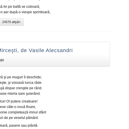
ă lin pe baltă se coboară,
n aer după-o viespe sprintioară,
24576 afişări
irceşti, de Vasile Alecsandri
dri
ă şi pe muguri îi deschide;
eşte, şi voioasă lunca râde.
şă dispar crengile pe rând.
oase mierla sare şuierând.
ce! O! putere creatoare!
iese câte-o nouă floare,
onie completează imnul sfânt
uri de pe veselul pământ.
 feară, pasere sau plântă