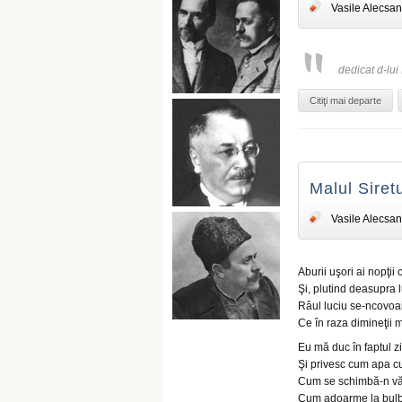
Vasile Alecsan
dedicat d-lui 
Citiţi mai departe
Malul Siret
Vasile Alecsan
Aburii uşori ai nopţii
Şi, plutind deasupra l
Râul luciu se-ncovoa
Ce în raza dimineţii m
Eu mă duc în faptul z
Şi privesc cum apa cur
Cum se schimbă-n văl
Cum adoarme la bulb