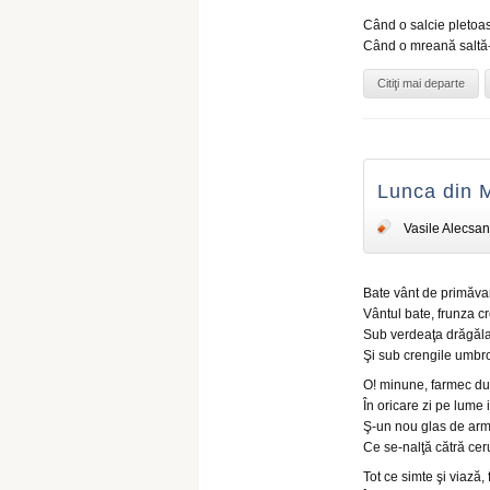
Când o salcie pletoas
Când o mreană saltă-
Citiţi mai departe
Lunca din M
Vasile Alecsan
Bate vânt de primăvar
Vântul bate, frunza cr
Sub verdeaţa drăgăla
Şi sub crengile umbr
O! minune, farmec dul
În oricare zi pe lume 
Ş-un nou glas de arm
Ce se-nalţă cătră cer
Tot ce simte şi viază,