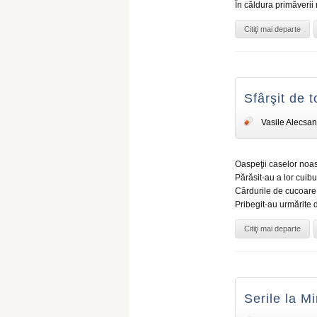
În căldura primăverii 
Citiţi mai departe
Sfârşit de 
Vasile Alecsan
Oaspeţii caselor noas
Părăsit-au a lor cuibur
Cârdurile de cucoare,
Pribegit-au urmărite d
Citiţi mai departe
Serile la Mi