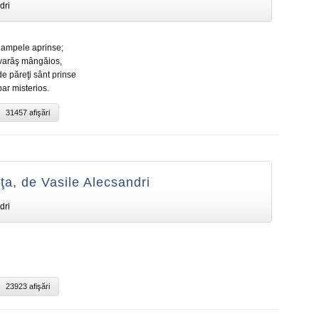
dri
 lampele aprinse;
ovarăş mângăios,
de păreţi sânt prinse
ar misterios.
31457 afişări
a, de Vasile Alecsandri
dri
23923 afişări