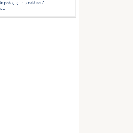
Un pedagog de şcoală nouă
ctul II