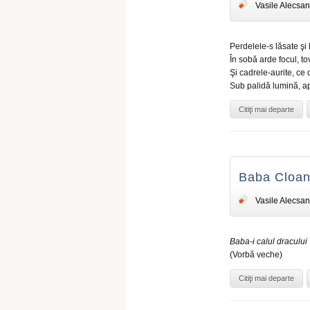
Vasile Alecsan
Perdelele-s lăsate şi
În sobă arde focul, t
Şi cadrele-aurite, ce 
Sub palidă lumină, ap
Citiţi mai departe
Baba Cloanţ
Vasile Alecsan
Baba-i calul dracului
(Vorbă veche)
Citiţi mai departe