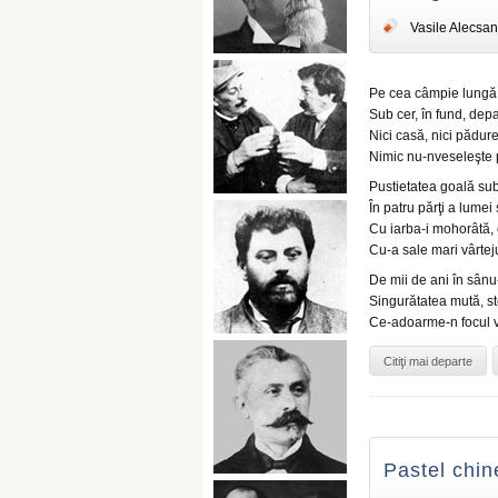
Vasile Alecsan
Pe cea câmpie lungă a
Sub cer, în fund, depa
Nici casă, nici pădure,
Nimic nu-nveseleşte p
Pustietatea goală sub
În patru părţi a lumei
Cu iarba-i mohorâtă, 
Cu-a sale mari vârtej
De mii de ani în sân
Singurătatea mută, st
Ce-adoarme-n focul ver
Citiţi mai departe
Pastel chin