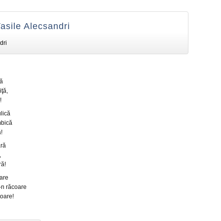
asile Alecsandri
dri
ţă
iţă,
!
lică
mbică
!
ară
,
ră!
are
-n răcoare
oare!