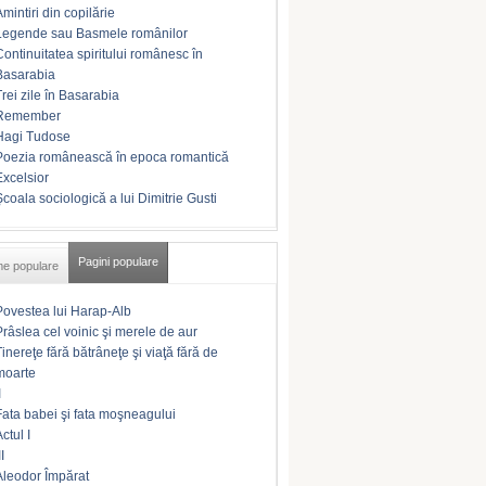
Amintiri din copilărie
Legende sau Basmele românilor
Continuitatea spiritului românesc în
Basarabia
Trei zile în Basarabia
Remember
Hagi Tudose
Poezia românească în epoca romantică
Excelsior
Şcoala sociologică a lui Dimitrie Gusti
Pagini populare
me populare
Povestea lui Harap-Alb
Prâslea cel voinic şi merele de aur
Tinereţe fără bătrâneţe şi viaţă fără de
moarte
I
Fata babei şi fata moşneagului
ctul I
II
Aleodor Împărat