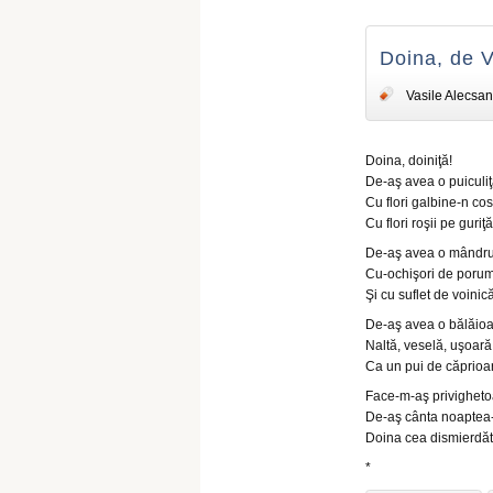
Doina, de V
Vasile Alecsan
Doina, doiniţă!
De-aş avea o puiculi
Cu flori galbine-n cos
Cu flori roşii pe guriţă
De-aş avea o mândru
Cu-ochişori de poru
Şi cu suflet de voinică
De-aş avea o bălăio
Naltă, veselă, uşoară
Ca un pui de căprioa
Face-m-aş privigheto
De-aş cânta noaptea
Doina cea dismierdăt
*