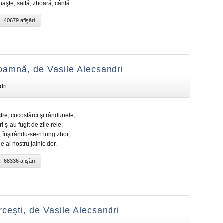
naşte, saltă, zboară, cântă.
40679 afişări
toamnă, de Vasile Alecsandri
dri
tre, cocostârci şi rândunele,
i ş-au fugit de zile rele;
 înşirându-se-n lung zbor,
e al nostru jalnic dor.
68336 afişări
rceşti, de Vasile Alecsandri