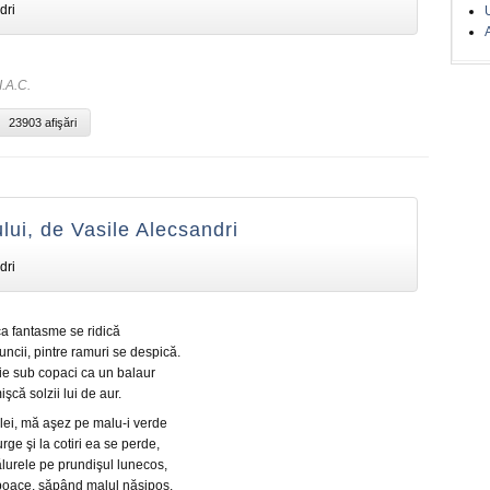
dri
A
I.A.C.
23903 afişări
ului, de Vasile Alecsandri
dri
 ca fantasme se ridică
uncii, pintre ramuri se despică.
ie sub copaci ca un balaur
işcă solzii lui de aur.
ilei, mă aşez pe malu-i verde
ge şi la cotiri ea se perde,
urele pe prundişul lunecos,
oace, săpând malul năsipos.