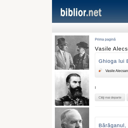
Prima pagină
Vasile Alecs
Ghioga lui 
Vasile Alecsan
I
Citiţi mai departe
Bărăganul, 