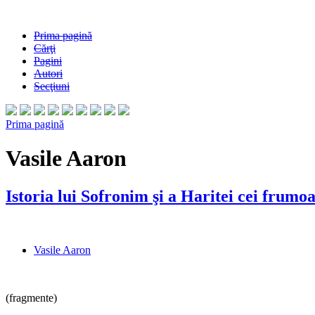
Prima pagină
Cărţi
Pagini
Autori
Secţiuni
Prima pagină
Vasile Aaron
Istoria lui Sofronim şi a Haritei cei frumoa
Vasile Aaron
(fragmente)