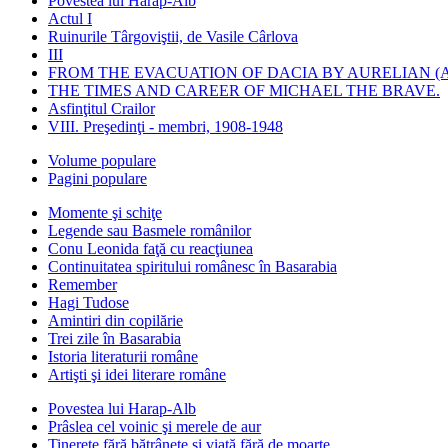
Povestea lui Harap-Alb
Actul I
Ruinurile Târgoviştii, de Vasile Cârlova
III
FROM THE EVACUATION OF DACIA BY AURELIAN (A
THE TIMES AND CAREER OF MICHAEL THE BRAVE.
Asfinţitul Crailor
VIII. Preşedinţi - membri, 1908-1948
Volume populare
Pagini populare
Momente şi schiţe
Legende sau Basmele românilor
Conu Leonida faţă cu reacţiunea
Continuitatea spiritului românesc în Basarabia
Remember
Hagi Tudose
Amintiri din copilărie
Trei zile în Basarabia
Istoria literaturii române
Artişti şi idei literare române
Povestea lui Harap-Alb
Prâslea cel voinic şi merele de aur
Tinereţe fără bătrâneţe şi viaţă fără de moarte