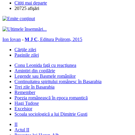
Citiţi mai departe
20725 afişări
Ion Iovan
-
M J C
, Editura Polirom, 2015
Cărţile zilei
Paginile zilei
Conu Leonida faţă cu reacţiunea
Amintiri din copilărie
Legende sau Basmele românilor
Continuitatea spiritului românesc în Basarabia
Trei zile în Basarabia
Remember
Poezia românească în epoca romantică
Hagi Tudose
Excelsior
Şcoala sociologică a lui Dimitrie Gusti
II
Actul II