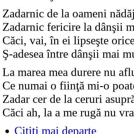
Zadarnic de la oameni nădă
Zadarnic fericire la dânşii 
Căci, vai, în ei lipseşte ori
Ş-adesea între dânşii mai mu
La marea mea durere nu aflu
Ce numai o fiinţă mi-o poat
Zadar cer de la ceruri asupr
Căci ah, la a me rugă nu vra
Citiţi mai departe