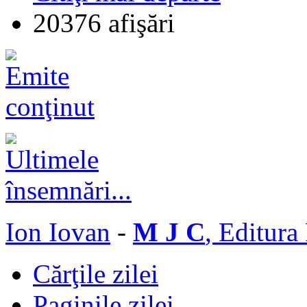
20376 afişări
Ion Iovan
-
M J C
, Editura
Cărţile zilei
Paginile zilei