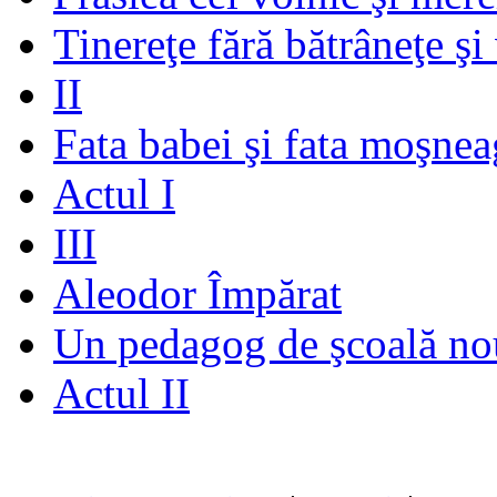
Tinereţe fără bătrâneţe şi
II
Fata babei şi fata moşnea
Actul I
III
Aleodor Împărat
Un pedagog de şcoală no
Actul II