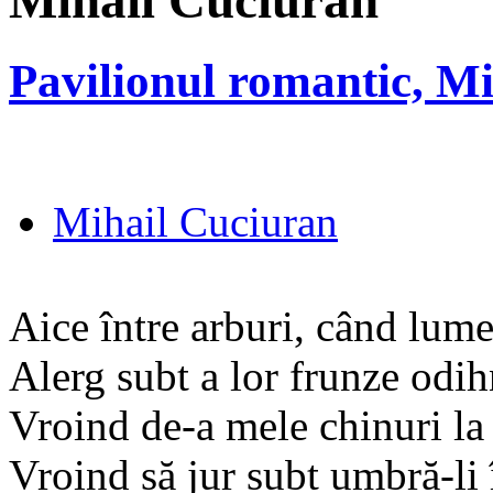
Mihail Cuciuran
Pavilionul romantic, M
Mihail Cuciuran
Aice între arburi, când lume
Alerg subt a lor frunze odih
Vroind de-a mele chinuri la 
Vroind să jur subt umbră-li 