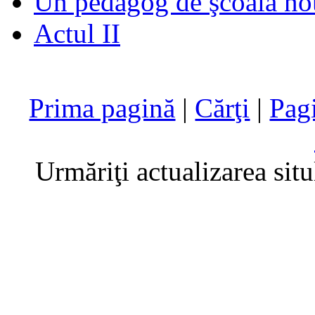
Un pedagog de şcoală no
Actul II
Prima pagină
|
Cărţi
|
Pag
Urmăriţi actualizarea sit