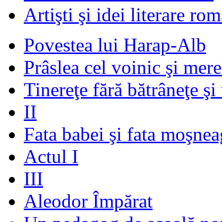
Artişti şi idei literare ro
Povestea lui Harap-Alb
Prâslea cel voinic şi mere
Tinereţe fără bătrâneţe şi
II
Fata babei şi fata moşnea
Actul I
III
Aleodor Împărat