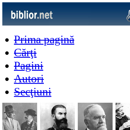
Prima pagină
Cărţi
Pagini
Autori
Secţiuni