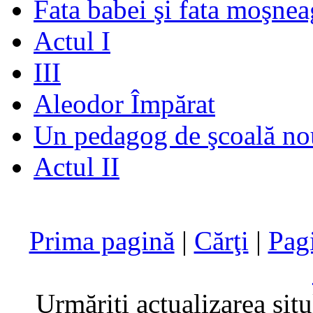
Fata babei şi fata moşnea
Actul I
III
Aleodor Împărat
Un pedagog de şcoală no
Actul II
Prima pagină
|
Cărţi
|
Pag
Urmăriţi actualizarea sit