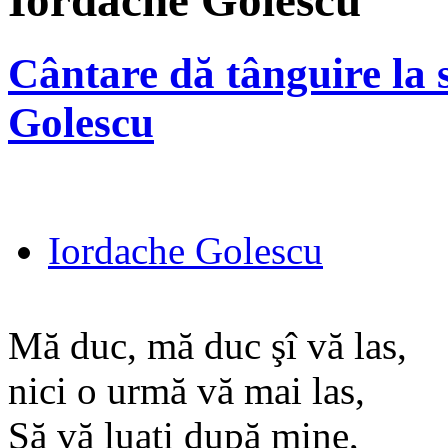
Iordache Golescu
Cântare dă tânguire la s
Golescu
Iordache Golescu
Mă duc, mă duc şî vă las,
nici o urmă vă mai las,
Să vă luaţi după mine,