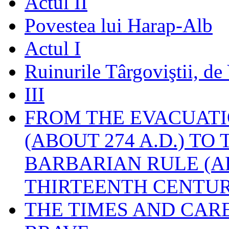
Actul II
Povestea lui Harap-Alb
Actul I
Ruinurile Târgoviştii, de
III
FROM THE EVACUATI
(ABOUT 274 A.D.) TO
BARBARIAN RULE (A
THIRTEENTH CENTUR
THE TIMES AND CAR