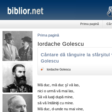
Prima pagină
Căr
Prima pagină
Iordache Golescu
Cântare dă tânguire la sfârşitul 
Golescu
Iordache Golescu
Mă duc, mă duc şî vă las,
nici o urmă vă mai las,
Să vă luaţi după mine,
să vă întâlniţi cu mine.
Mă duc, d-unde nu mai vine,