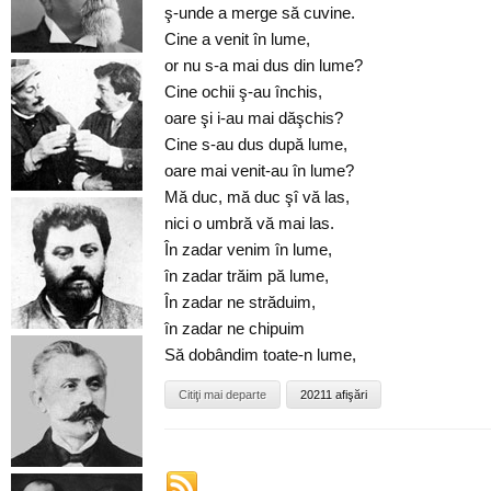
ş-unde a merge să cuvine.
Cine a venit în lume,
or nu s-a mai dus din lume?
Cine ochii ş-au închis,
oare şi i-au mai dăşchis?
Cine s-au dus după lume,
oare mai venit-au în lume?
Mă duc, mă duc şî vă las,
nici o umbră vă mai las.
În zadar venim în lume,
în zadar trăim pă lume,
În zadar ne străduim,
în zadar ne chipuim
Să dobândim toate-n lume,
Citiţi mai departe
20211 afişări