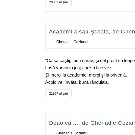
20032 afişări
Academiia sau Şcoala, de Ghen
Ghenadie Cozianul
"Ca să câştigi bun nărav; şi cel prost să leape
Lasă varvariia jos; care-n tine vezi;
Şi mergi la academie; mergi şi la priveală,
Acolo vei învăţa, bună rânduială."
21937 afişări
Doao căi..., de Ghenadie Cozia
Ghenadie Cozianul