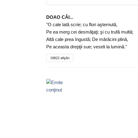
DOAO CĂI...
"O cale lată scrie; cu flori aşternută,
Pe ea merg cei desmăţaţi; şi cu trufă multă;
Altă cale prea îngustă; De mărăcini plină,
Pe aceasta drepţii sue; veseli la lumină."
19822 afişări