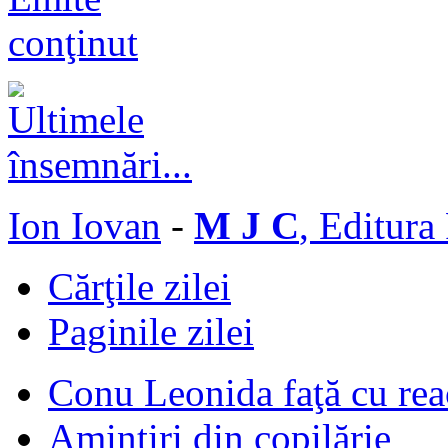
Ion Iovan
-
M J C
, Editura
Cărţile zilei
Paginile zilei
Conu Leonida faţă cu rea
Amintiri din copilărie