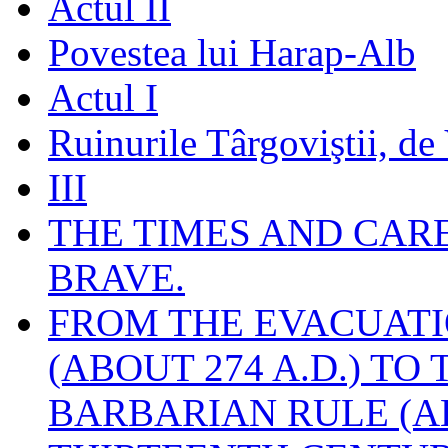
Actul II
Povestea lui Harap-Alb
Actul I
Ruinurile Târgoviştii, de
III
THE TIMES AND CAR
BRAVE.
FROM THE EVACUATI
(ABOUT 274 A.D.) TO
BARBARIAN RULE (A