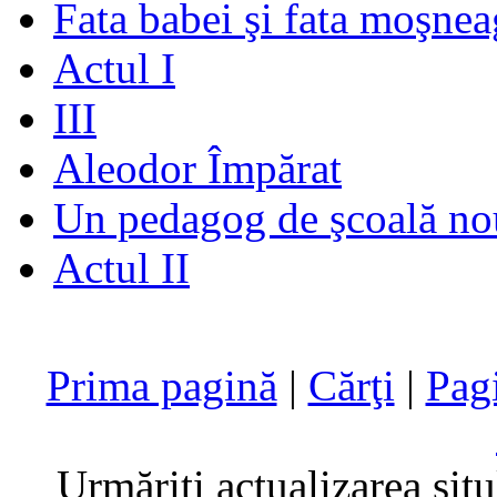
Fata babei şi fata moşnea
Actul I
III
Aleodor Împărat
Un pedagog de şcoală no
Actul II
Prima pagină
|
Cărţi
|
Pag
Urmăriţi actualizarea sit