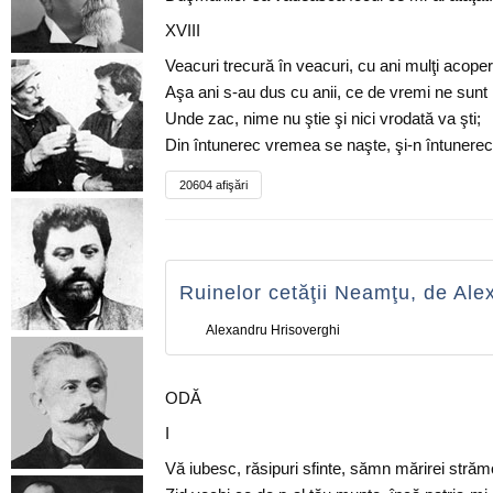
XVIII
Veacuri trecură în veacuri, cu ani mulţi acoperi
Aşa ani s-au dus cu anii, ce de vremi ne sunt r
Unde zac, nime nu ştie şi nici vrodată va şti;
Din întunerec vremea se naşte, şi-n întunerec î
20604 afişări
Ruinelor cetăţii Neamţu, de Ale
Alexandru Hrisoverghi
ODĂ
I
Vă iubesc, răsipuri sfinte, sămn mărirei străm