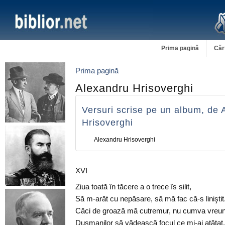
Prima pagină
Căr
Prima pagină
Alexandru Hrisoverghi
Versuri scrise pe un album, de 
Hrisoverghi
Alexandru Hrisoverghi
XVI
Ziua toată în tăcere a o trece îs silit,
Să m-arăt cu nepăsare, să mă fac că-s liniştit
Căci de groază mă cutremur, nu cumva vreun 
Duşmanilor să vădească focul ce mi-ai atâţat.