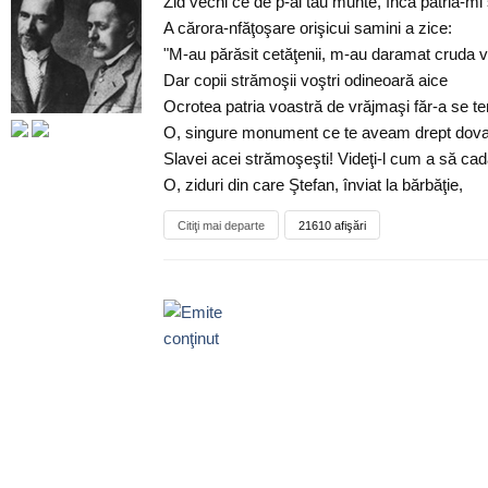
Zid vechi ce de p-al tău munte, încă patria-mi 
A cărora-nfăţoşare orişicui samini a zice:
"M-au părăsit cetăţenii, m-au daramat cruda 
Dar copii strămoşii voştri odineoară aice
Ocrotea patria voastră de vrăjmaşi făr-a se t
O, singure monument ce te aveam drept dov
Slavei acei strămoşeşti! Videţi-l cum a să cad
O, ziduri din care Ştefan, înviat la bărbăţie,
Citiţi mai departe
21610 afişări