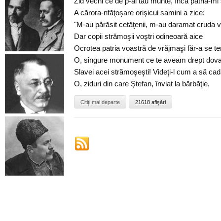
Zid vechi ce de p-al tău munte, încă patria-mi 
A cărora-nfăţoşare orişicui samini a zice:
"M-au părăsit cetăţenii, m-au daramat cruda 
Dar copii strămoşii voştri odineoară aice
Ocrotea patria voastră de vrăjmaşi făr-a se t
O, singure monument ce te aveam drept dov
Slavei acei strămoşeşti! Videţi-l cum a să cad
O, ziduri din care Ştefan, înviat la bărbăţie,
Citiţi mai departe
21618 afişări