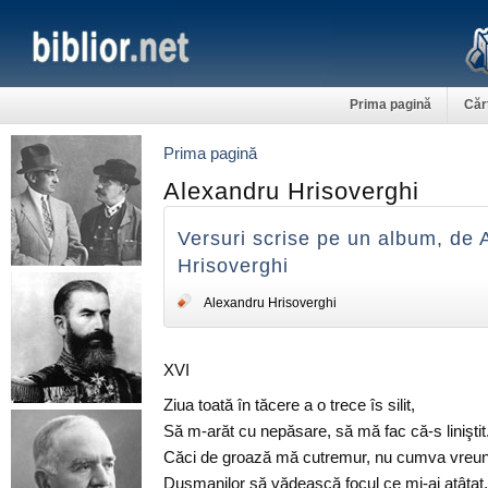
Prima pagină
Căr
Prima pagină
Alexandru Hrisoverghi
Versuri scrise pe un album, de 
Hrisoverghi
Alexandru Hrisoverghi
XVI
Ziua toată în tăcere a o trece îs silit,
Să m-arăt cu nepăsare, să mă fac că-s liniştit
Căci de groază mă cutremur, nu cumva vreun 
Duşmanilor să vădească focul ce mi-ai atâţat.