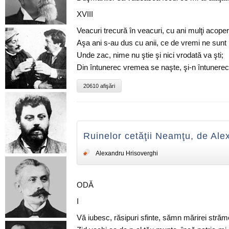
XVIII
Veacuri trecură în veacuri, cu ani mulţi acoperi
Aşa ani s-au dus cu anii, ce de vremi ne sunt r
Unde zac, nime nu ştie şi nici vrodată va şti;
Din întunerec vremea se naşte, şi-n întunerec î
20610 afişări
Ruinelor cetăţii Neamţu, de Ale
Alexandru Hrisoverghi
ODĂ
I
Vă iubesc, răsipuri sfinte, sămn mărirei străm