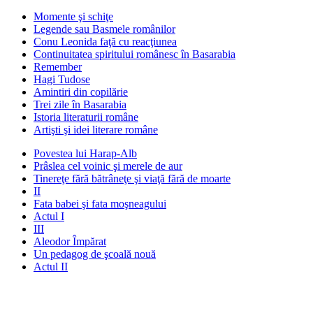
Momente şi schiţe
Legende sau Basmele românilor
Conu Leonida faţă cu reacţiunea
Continuitatea spiritului românesc în Basarabia
Remember
Hagi Tudose
Amintiri din copilărie
Trei zile în Basarabia
Istoria literaturii române
Artişti şi idei literare române
Povestea lui Harap-Alb
Prâslea cel voinic şi merele de aur
Tinereţe fără bătrâneţe şi viaţă fără de moarte
II
Fata babei şi fata moşneagului
Actul I
III
Aleodor Împărat
Un pedagog de şcoală nouă
Actul II