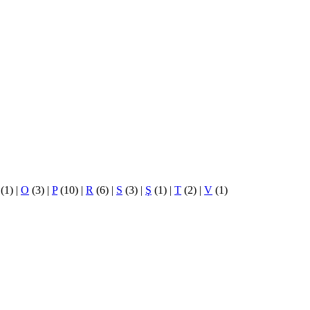
(1)
|
O
(3)
|
P
(10)
|
R
(6)
|
S
(3)
|
Ş
(1)
|
T
(2)
|
V
(1)