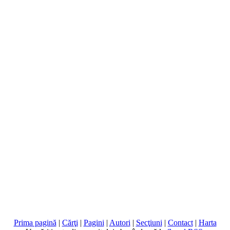
Prima pagină
|
Cărţi
|
Pagini
|
Autori
|
Secţiuni
|
Contact
|
Harta