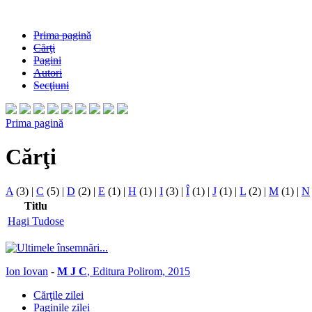
Prima pagină
Cărţi
Pagini
Autori
Secţiuni
Prima pagină
Cărţi
A
(3)
|
C
(5)
|
D
(2)
|
E
(1)
|
H
(1)
|
I
(3)
|
Î
(1)
|
J
(1)
|
L
(2)
|
M
(1)
|
N
Titlu
Hagi Tudose
Ion Iovan
-
M J C
, Editura Polirom, 2015
Cărţile zilei
Paginile zilei