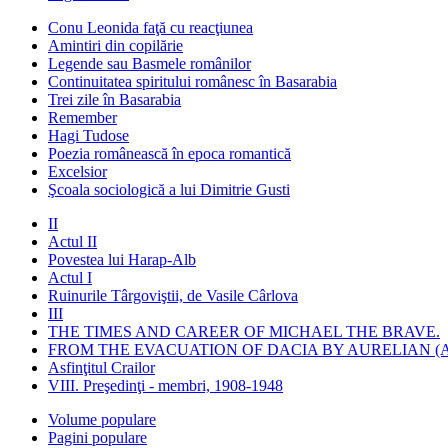
Conu Leonida faţă cu reacţiunea
Amintiri din copilărie
Legende sau Basmele românilor
Continuitatea spiritului românesc în Basarabia
Trei zile în Basarabia
Remember
Hagi Tudose
Poezia românească în epoca romantică
Excelsior
Şcoala sociologică a lui Dimitrie Gusti
II
Actul II
Povestea lui Harap-Alb
Actul I
Ruinurile Târgoviştii, de Vasile Cârlova
III
THE TIMES AND CAREER OF MICHAEL THE BRAVE.
FROM THE EVACUATION OF DACIA BY AURELIAN (A
Asfinţitul Crailor
VIII. Preşedinţi - membri, 1908-1948
Volume populare
Pagini populare