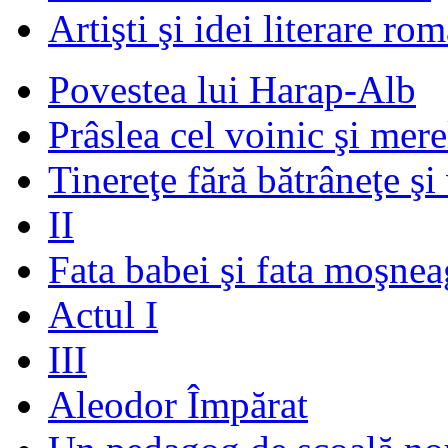
Artişti şi idei literare ro
Povestea lui Harap-Alb
Prâslea cel voinic şi mere
Tinereţe fără bătrâneţe şi
II
Fata babei şi fata moşnea
Actul I
III
Aleodor Împărat