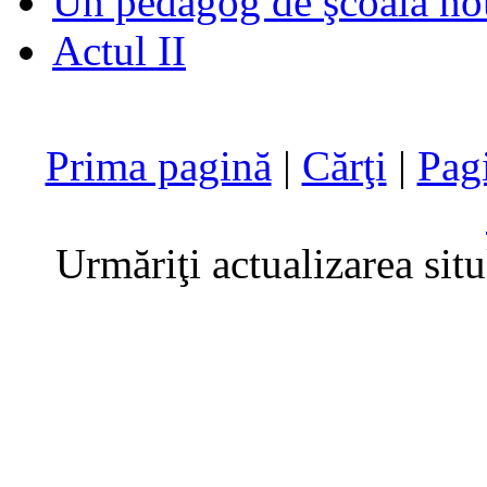
Un pedagog de şcoală no
Actul II
Prima pagină
|
Cărţi
|
Pag
Urmăriţi actualizarea sit