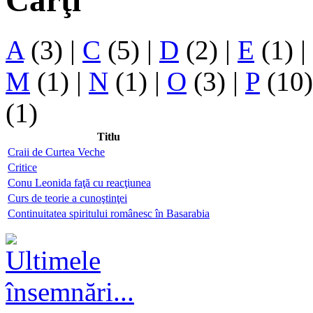
Cărţi
A
(3)
|
C
(5)
|
D
(2)
|
E
(1)
|
M
(1)
|
N
(1)
|
O
(3)
|
P
(10
(1)
Titlu
Craii de Curtea Veche
Critice
Conu Leonida faţă cu reacţiunea
Curs de teorie a cunoştinţei
Continuitatea spiritului românesc în Basarabia