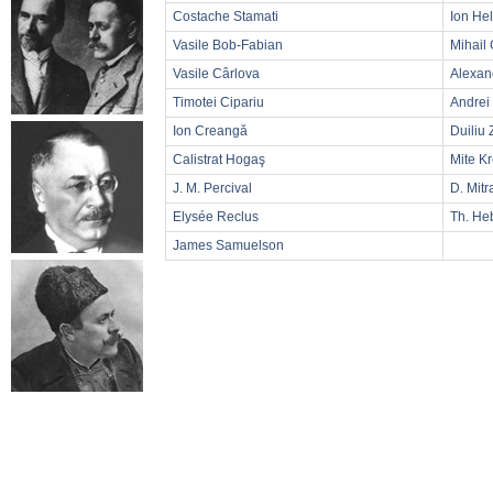
Costache Stamati
Ion He
Vasile Bob-Fabian
Mihail
Vasile Cârlova
Alexan
Timotei Cipariu
Andrei
Ion Creangă
Duiliu
Calistrat Hogaş
Mite K
J. M. Percival
D. Mitr
Elysée Reclus
Th. He
James Samuelson