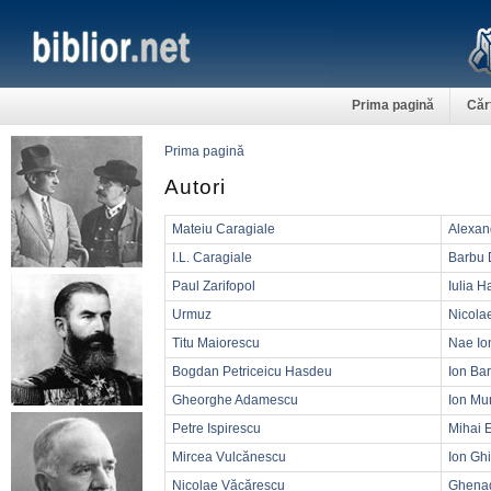
Prima pagină
Căr
Prima pagină
Autori
Mateiu Caragiale
Alexan
I.L. Caragiale
Barbu 
Paul Zarifopol
Iulia 
Urmuz
Nicola
Titu Maiorescu
Nae Io
Bogdan Petriceicu Hasdeu
Ion Ba
Gheorghe Adamescu
Ion Mu
Petre Ispirescu
Mihai 
Mircea Vulcănescu
Ion Gh
Nicolae Văcărescu
Ghenad