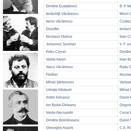
Dimitrie Eustatievici
B. P. 
Ienăchiţă Văcărescu
Miron 
Iancu Văcărescu
Costac
Dosoftei
Iordac
Nicolaus Olahus
Ioan C
Johannes Sommer
V. F. v
Petru Cercel
Dimitr
Vasile Aaron
Ioan B
Alecu Văcărescu
Radu 
Filothei
Nicola
Mihail Ştefanovici
Varlaa
Udrişte Năsturel
Mihail 
Antim Ivireanul
Daniil
Ion Budai-Deleanu
Grigor
Vasile Alecsandri
Cezar 
Dimitrie Bolintineanu
Daniil 
Gheorghe Asachi
C.A. Ro