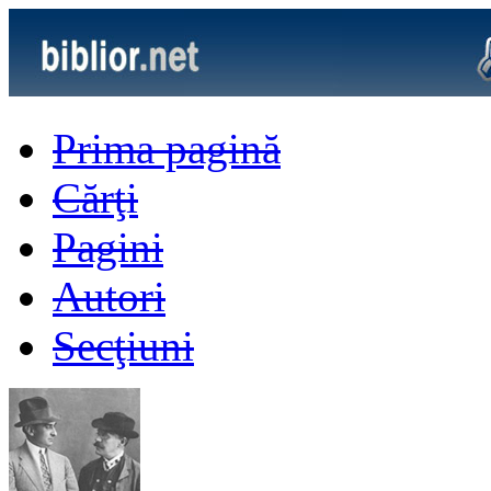
Prima pagină
Cărţi
Pagini
Autori
Secţiuni