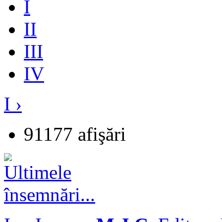
I
II
III
IV
I ›
91177 afişări