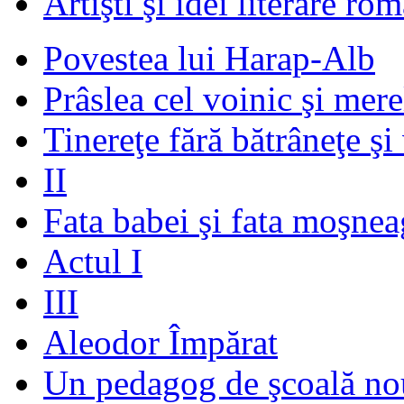
Artişti şi idei literare ro
Povestea lui Harap-Alb
Prâslea cel voinic şi mere
Tinereţe fără bătrâneţe şi
II
Fata babei şi fata moşnea
Actul I
III
Aleodor Împărat
Un pedagog de şcoală no