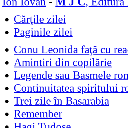
Ion Iovan
-
M J C
, Editura
Cărţile zilei
Paginile zilei
Conu Leonida faţă cu rea
Amintiri din copilărie
Legende sau Basmele ro
Continuitatea spiritului 
Trei zile în Basarabia
Remember
Hagi Tudose