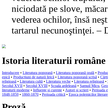
niciodată pe slove, măcar 
vederea ochilor, însă neşti
tartarul necunoştinţei. –
Istoria literaturii române
Introducere
•
Literatura poporană
•
Literatura poporană orală
•
Produc
epică
•
Producţiuni de natură lirică
•
Literatura poporană scrisă
•
Cărţi
religioasă
•
Literatura cultă
•
Literatura veche
•
Literatura religioasă
•
Secolul XVII
•
Secolul XVIII
•
Şcoala ardeleană
•
Samuil Micu
,
Geor
literaturii moderne
•
Influenţe şi curente
•
Autori şi scrieri
•
Perioada e
1848-1859
•
1860-1870
•
Perioada critică
•
Epoca polemicilor literare
Proză