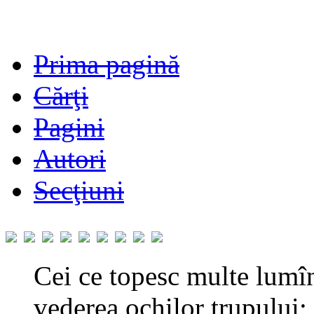
Prima pagină
Cărţi
Pagini
Autori
Secţiuni
Cei ce topesc multe lumînă
vederea ochilor trupului; 