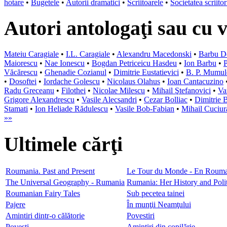
hotare
•
Bugetele
•
Autorii dramatici
•
Scriitoarele
•
Societatea scriito
Autori antologaţi sau cu 
Mateiu Caragiale
•
I.L. Caragiale
•
Alexandru Macedonski
•
Barbu D
Maiorescu
•
Nae Ionescu
•
Bogdan Petriceicu Hasdeu
•
Ion Barbu
•
P
Văcărescu
•
Ghenadie Cozianul
•
Dimitrie Eustatievici
•
B. P. Mumul
•
Dosoftei
•
Iordache Golescu
•
Nicolaus Olahus
•
Ioan Cantacuzino
Radu Greceanu
•
Filothei
•
Nicolae Milescu
•
Mihail Ştefanovici
•
Va
Grigore Alexandrescu
•
Vasile Alecsandri
•
Cezar Bolliac
•
Dimitrie 
Stamati
•
Ion Heliade Rădulescu
•
Vasile Bob-Fabian
•
Mihail Cuciur
»»
Ultimele cărţi
Roumania. Past and Present
Le Tour du Monde - En Rouma
The Universal Geography - Rumania
Rumania: Her History and Polit
Roumanian Fairy Tales
Sub pecetea tainei
Pajere
În munţii Neamţului
Amintiri dintr-o călătorie
Povestiri
Poveşti
Amintiri din copilărie