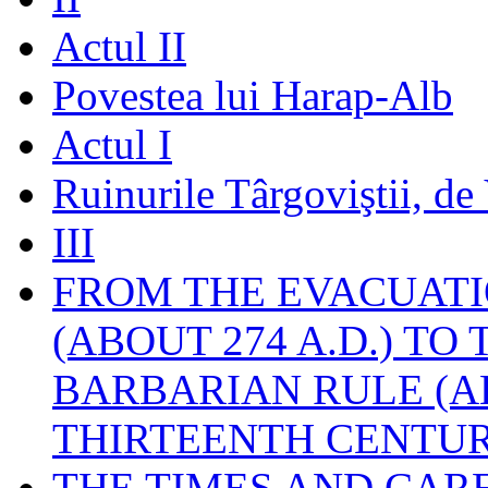
Actul II
Povestea lui Harap-Alb
Actul I
Ruinurile Târgoviştii, de
III
FROM THE EVACUATI
(ABOUT 274 A.D.) TO
BARBARIAN RULE (A
THIRTEENTH CENTUR
THE TIMES AND CAR