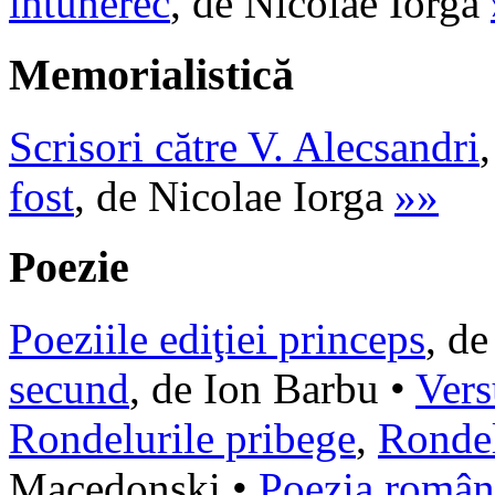
întunerec
, de Nicolae Iorga
Memorialistică
Scrisori către V. Alecsandri
fost
, de Nicolae Iorga
»»
Poezie
Poeziile ediţiei princeps
, d
secund
, de Ion Barbu •
Vers
Rondelurile pribege
,
Rondel
Macedonski •
Poezia române