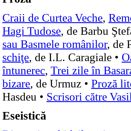
Craii de Curtea Veche
,
Rem
Hagi Tudose
, de Barbu Şte
sau Basmele românilor
, de 
schiţe
, de I.L. Caragiale •
O
întunerec
,
Trei zile în Basar
bizare
, de Urmuz •
Proză lit
Hasdeu •
Scrisori către Vas
Eseistică