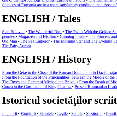
one of the most curious amongst European nations
•
The Rumanian pea
finances of Rumania are in a more satisfactory condition than those of
ENGLISH / Tales
Stan Bolovan
•
The Wonderful Bird
•
The Twins With the Golden St
pennies
•
Mogarzea and His Son
•
Cunning Ileane
•
The Princess and
Old Man
•
The Pea Emperor
•
The Morning Star and The Evening S
The Fairy Aurora
ENGLISH / History
From the Getæ to the Close of the Roman Domination in Dacia Traja
From the Foundation of the Principalities, between the Middle of the 
The Times and Career of Michael the Brave.
•
From the Death of Mic
Couza to the Coronation of King Charles.
•
Present Roumanian Leader
Istoricul societăţilor scri
Iniţiatorii
•
Făuritorii
•
Statutele
•
Legile
•
Sediile
•
Şezătorile
•
Pensii 