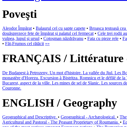
Poveşti
Aleodor Împărat
•
Balaurul cel cu şapte capete
•
Broasca ţestoasă cea
douăsprezece fete de împărat şi palatul cel fermecat
•
Cele trei rodii au
vulpea, lupul şi ursul
•
Cotoşman năzdrăvanu
•
Fata cu pieze rele
•
Fa
•
Făt-Frumos cel rătăcit
»»
FRANÇAIS / Littérature 
De Budapest à Petrozeny. Un mot d'histoire. La vallée du Jiul. Les 
monastère d'Horezu. Excursion à Bistritza. Romnicu et le défilé de
Bucarest, aspect de la ville. Les mines de sel de Slanic. Les sources d
Couronne.
ENGLISH / Geography
Geographical and Descriptive.
•
Geographical - Archæological.
•
The
Agricultural and Pastoral - The Peasant Proprietary of Roumania.
•
Ed