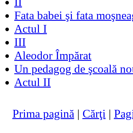
II
Fata babei şi fata moşnea
Actul I
III
Aleodor Împărat
Un pedagog de şcoală no
Actul II
Prima pagină
|
Cărţi
|
Pag